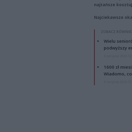
najtańsze kosztuj
Najciekawsze oka
ZOBACZ RÓWNIE
Wielu senior
podwyższy e
4 sierpnia 2026 12
1600 zł mies
Wiadomo, co
4 sierpnia 2026 12