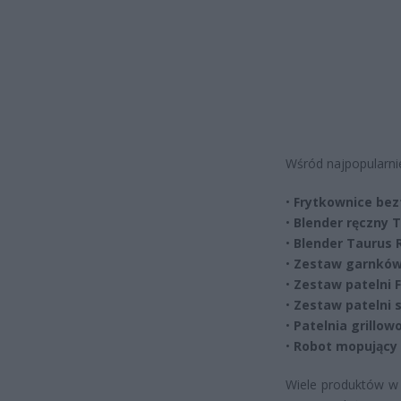
Wśród najpopularni
•
Frytkownice bez
•
Blender ręczny T
•
Blender Taurus 
•
Zestaw garnków 
•
Zestaw patelni 
•
Zestaw patelni 
•
Patelnia grillo
•
Robot mopujący
Wiele produktów w 