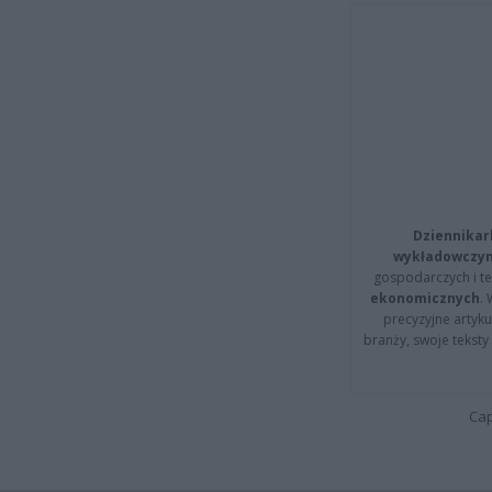
Dziennikar
wykładowczyn
gospodarczych i t
ekonomicznych
.
precyzyjne artyku
branży, swoje tekst
Cap