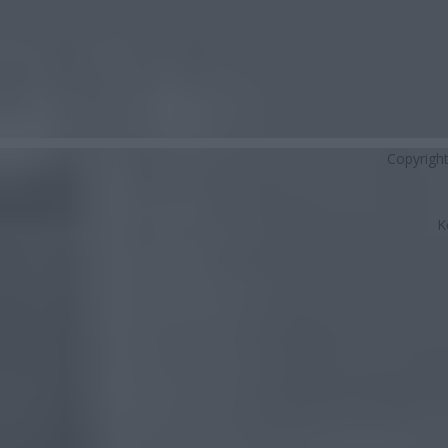
Copyrigh
K