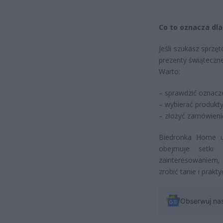
Co to oznacza dla
Jeśli szukasz sprz
prezenty świąteczne
Warto:
– sprawdzić oznacze
– wybierać produkty
– złożyć zamówienie
Biedronka Home u
obejmuje setki
zainteresowaniem,
zrobić tanie i prakt
Obserwuj na