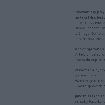
Sprawdź, czy prz
na tekstylia.
Jeśli 
koce. Rzeczy muszą
Brudne, podarte, zap
wtórnego. Do fiole
– to marnowanie z
Odzież sprawną o
Vinted, lumpeksy, o
swetra do pojemnika
W Warszawie jedy
godziny otwarcia na
Harmonogram mobiln
– warto sprawdzić 
Jako mieszkaniec
zarządcy budynku lu