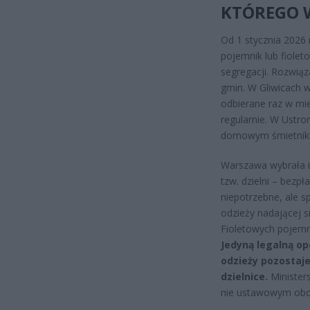
KTÓREGO 
Od 1 stycznia 2026 
pojemnik lub fiolet
segregacji. Rozwiąza
gmin. W Gliwicach 
odbierane raz w mi
regularnie. W Ustr
domowym śmietnik
Warszawa wybrała in
tzw. dzielni – bezp
niepotrzebne, ale s
odzieży nadającej si
Fioletowych pojemn
Jedyną legalną op
odzieży pozostaje
dzielnice.
Minister
nie ustawowym obo