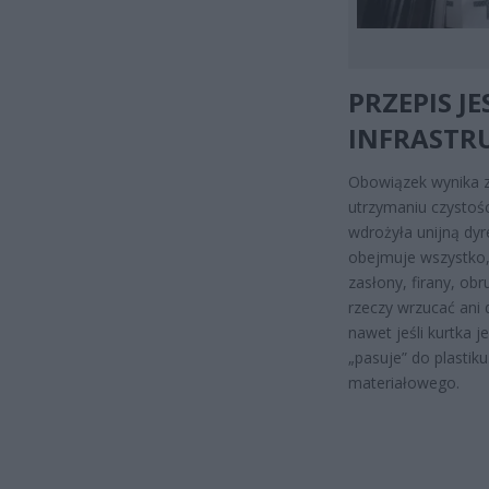
PRZEPIS J
INFRASTR
Obowiązek wynika z 
utrzymaniu czystośc
wdrożyła unijną dyr
obejmuje wszystko, 
zasłony, firany, obr
rzeczy wrzucać ani 
nawet jeśli kurtka j
„pasuje” do plastiku
materiałowego.