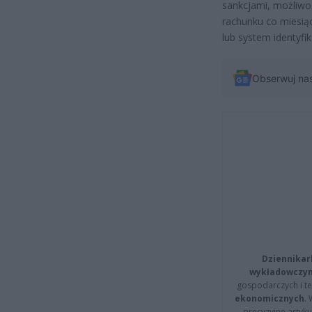
sankcjami, możliwoś
rachunku co miesią
lub system identyfik
Obserwuj na
Dziennikar
wykładowczyn
gospodarczych i t
ekonomicznych
.
precyzyjne artyku