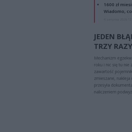
1600 zł mies
Wiadomo, co
4 sierpnia 2026 12
JEDEN BŁĄ
TRZY RAZY
Mechanizm egzekwo
roku i nic się tu n
zawartość pojemnik
zmieszane, nakleja 
przesyła dokumenta
naliczeniem podwyż