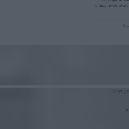
branży, swoje tekst
Cap
Copyrigh
K