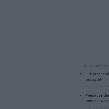
ZOBACZ RÓWNIE
Lidl przeceni
początek
4 sierpnia 2026 16
Pieniądze dla
Wnioski wcią
4 sierpnia 2026 12