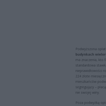
Podwyższona opłata
budynkach wielor
ma znaczenia, kto f
standardowa stawka
nieprawidłowości r
224 złote miesięczn
mieszkańców podwyż
segregujący – płacą
nie swojej winy.
Poza podwyżką opłat