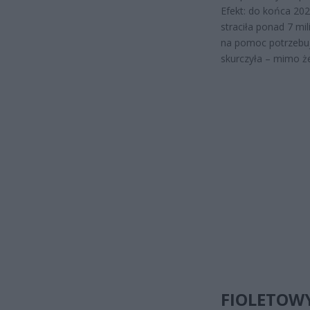
Efekt: do końca 20
straciła ponad 7 m
na pomoc potrzebują
skurczyła – mimo ż
FIOLETOWY