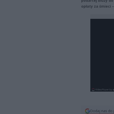
podartej bluzy d
opłaty za śmieci –
Dodaj nas do 