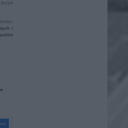
z dużym
ieckim.
nych i
jazdów
że
wuj