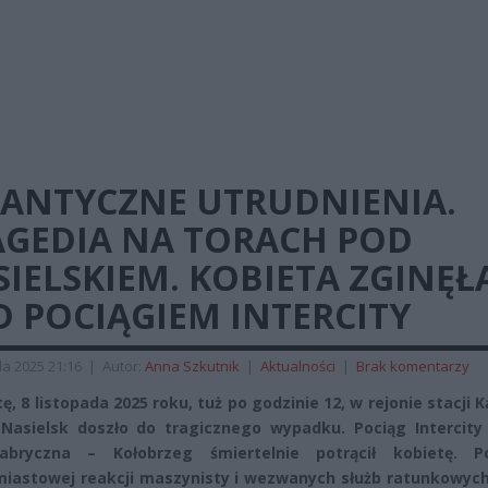
GANTYCZNE UTRUDNIENIA.
AGEDIA NA TORACH POD
IELSKIEM. KOBIETA ZGINĘŁ
 POCIĄGIEM INTERCITY
da 2025 21:16
|
Autor:
Anna Szkutnik
|
Aktualności
|
Brak komentarzy
ę, 8 listopada 2025 roku, tuż po godzinie 12, w rejonie stacji 
Nasielsk doszło do tragicznego wypadku. Pociąg Intercity r
abryczna – Kołobrzeg śmiertelnie potrącił kobietę. 
iastowej reakcji maszynisty i wezwanych służb ratunkowych,