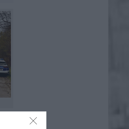
taleń –