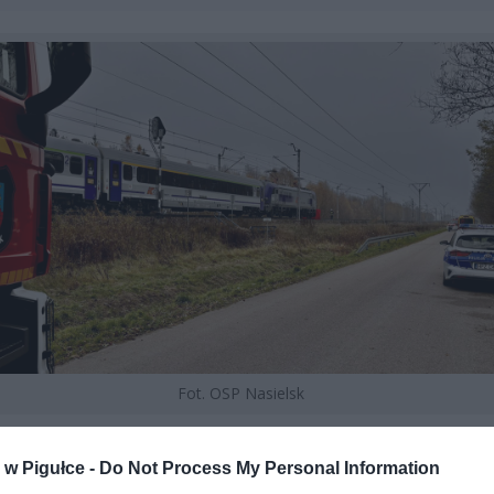
Fot. OSP Nasielsk
AT NA STACJI KĄTNE
w Pigułce -
Do Not Process My Personal Information
zenia doszło na początku peronu, gdzie – według wstępnych us