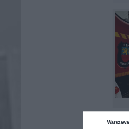
DRAM
Warszawa 
Do zdar