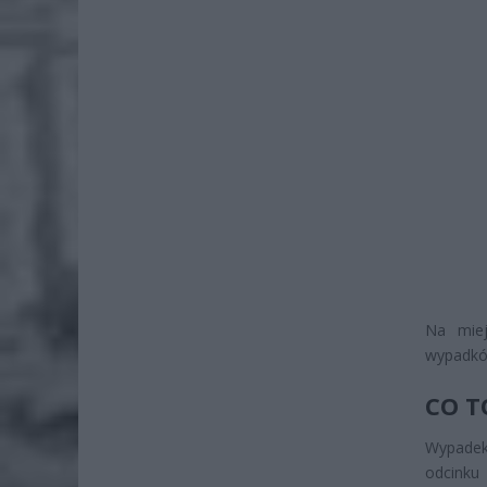
Na miej
wypadków
CO T
Wypade
odcinku 