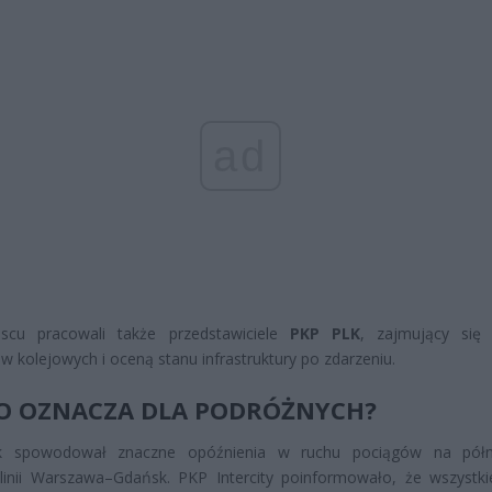
ad
scu pracowali także przedstawiciele
PKP PLK
, zajmujący się 
 kolejowych i oceną stanu infrastruktury po zdarzeniu.
O OZNACZA DLA PODRÓŻNYCH?
k spowodował znaczne opóźnienia w ruchu pociągów na pół
linii Warszawa–Gdańsk. PKP Intercity poinformowało, że wszystki