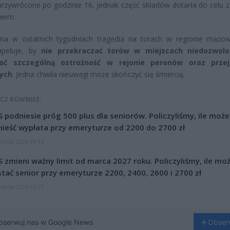
przywrócone po godzinie 16, jednak część składów dotarła do celu 
niem.
jna w ostatnich tygodniach tragedia na torach w regionie mazow
 apeluje, by
nie przekraczać torów w miejscach niedozwolo
ać szczególną ostrożność w rejonie peronów oraz prze
ych
. Jedna chwila nieuwagi może skończyć się śmiercią.
CZ RÓWNIEŻ:
 podniesie próg 500 plus dla seniorów. Policzyliśmy, ile może
ieść wypłata przy emeryturze od 2200 do 2700 zł
erpnia 2026 19:14
 zmieni ważny limit od marca 2027 roku. Policzyliśmy, ile mo
tać senior przy emeryturze 2200, 2400, 2600 i 2700 zł
erpnia 2026 13:23
bserwuj nas w Google News
Obser