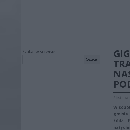
GI
Szukaj w serwisie
Szukaj
TR
NAS
POD
8 listopa
W sobot
gminie 
Łódź F
natychm