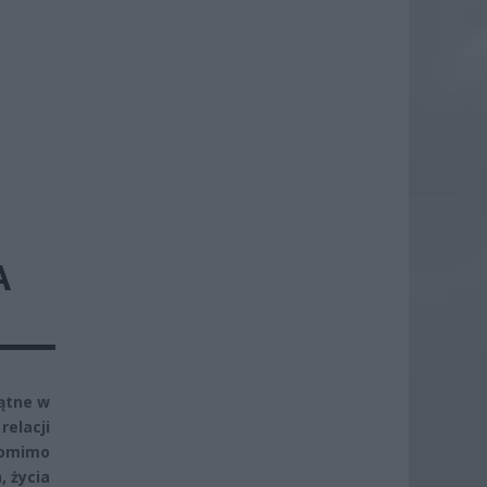
A
Kątne w
elacji
Pomimo
 życia