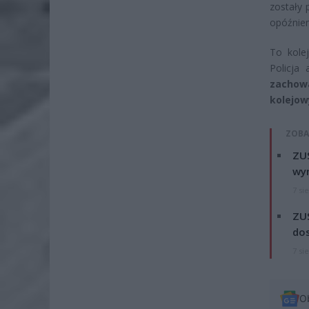
zostały 
opóźnie
To kole
Policja
zachow
kolejow
ZOBA
ZUS
wyn
7 si
ZUS
dos
7 si
O