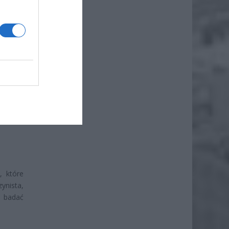
ż.
godzin
,
ńczeniu
, które
ynista,
z badać