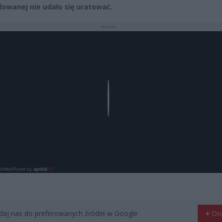
owanej nie udało się uratować.
REKLAMA
Play
aj nas do preferowanych źródeł w Google
Do