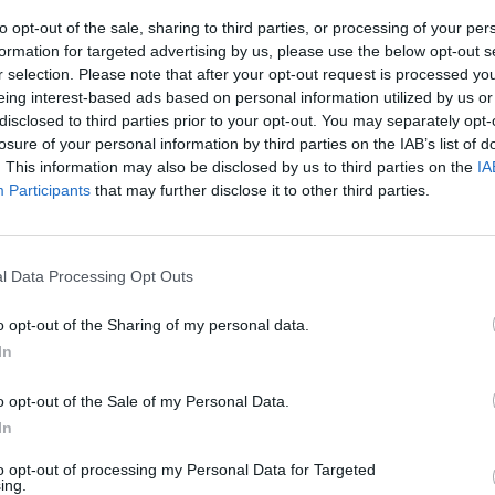
znalazła się w torowisku w momencie, gdy nadjeżdżał pociąg pasa
to opt-out of the sale, sharing to third parties, or processing of your per
rzenia była ogromna. Na miejscu przez kilka godzin pracowali poli
formation for targeted advertising by us, please use the below opt-out s
 oraz prokurator, który nadzorował czynności dochodzeniowe.
r selection. Please note that after your opt-out request is processed y
eing interest-based ads based on personal information utilized by us or
disclosed to third parties prior to your opt-out. You may separately opt-
losure of your personal information by third parties on the IAB’s list of
. This information may also be disclosed by us to third parties on the
IA
Participants
that may further disclose it to other third parties.
ad
l Data Processing Opt Outs
o opt-out of the Sharing of my personal data.
In
o opt-out of the Sale of my Personal Data.
In
to opt-out of processing my Personal Data for Targeted
CZ RÓWNIEŻ:
ing.