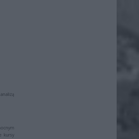
analizą
nocnym
e kursy