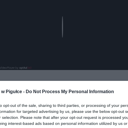
Play
w Pigułce -
Do Not Process My Personal Information
aj nas do preferowanych źródeł w Google
Do
to opt-out of the sale, sharing to third parties, or processing of your per
formation for targeted advertising by us, please use the below opt-out s
r selection. Please note that after your opt-out request is processed y
eing interest-based ads based on personal information utilized by us or