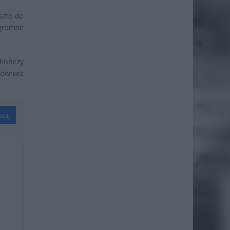
szło do
ogromne
 kończy
również
wuj