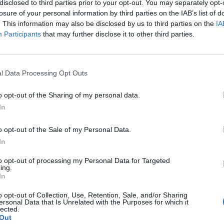
disclosed to third parties prior to your opt-out. You may separately opt-
losure of your personal information by third parties on the IAB’s list of
. This information may also be disclosed by us to third parties on the
IA
Participants
that may further disclose it to other third parties.
l Data Processing Opt Outs
o opt-out of the Sharing of my personal data.
In
o opt-out of the Sale of my Personal Data.
In
Fot. Shutterstock / Warszawa w Pigułce
to opt-out of processing my Personal Data for Targeted
 jest kompletnie zakorkowana. Ma to związek z kilkoma kolizjami 
ing.
In
 Poznania jak i Białegostoku.
o opt-out of Collection, Use, Retention, Sale, and/or Sharing
CZ RÓWNIEŻ:
ersonal Data that Is Unrelated with the Purposes for which it
lected.
l przecenił hit do kuchni. Air fryer tańszy aż o 150 zł, a to dop
Out