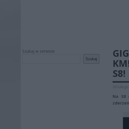
GI
Szukaj w serwisie
Szukaj
KM
S8!
28 lutego
Na S8 
zderzen