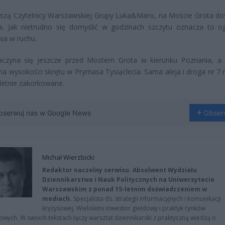
szą Czytelnicy Warszawskiej Grupy Luka&Maro, na Moście Grota do
ia. Jak nietrudno się domyślić w godzinach szczytu oznacza to 
nia w ruchu.
aczyna się jeszcze przed Mostem Grota w kierunku Poznania, a
na wysokości skrętu w Prymasa Tysiąclecia. Sama aleja i droga nr 7 
etnie zakorkowane.
bserwuj nas w Google News
Obser
Michał Wierzbicki
Redaktor naczelny serwisu. Absolwent Wydziału
Dziennikarstwa i Nauk Politycznych na Uniwersytecie
Warszawskim z ponad 15-letnim doświadczeniem w
mediach.
Specjalista ds. strategii informacyjnych i komunikacji
kryzysowej. Wieloletni inwestor giełdowy i praktyk rynków
owych. W swoich tekstach łączy warsztat dziennikarski z praktyczną wiedzą o