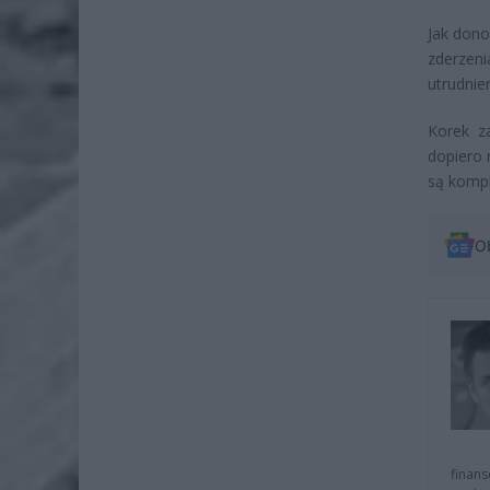
Jak dono
zderzen
utrudnie
Korek z
dopiero 
są kompl
O
finans