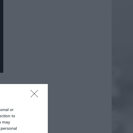
daj
sonal or
ection to
ou may
 personal