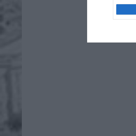
po
4 si
Pie
Wni
4 si