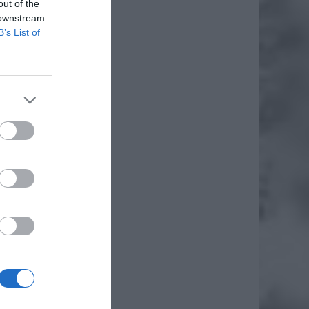
out of the
 downstream
B’s List of
zarówno
iero