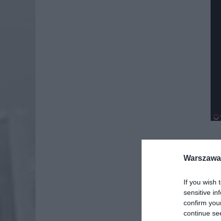
Warszawa 
Dod
If you wish 
sensitive in
confirm you
continue se