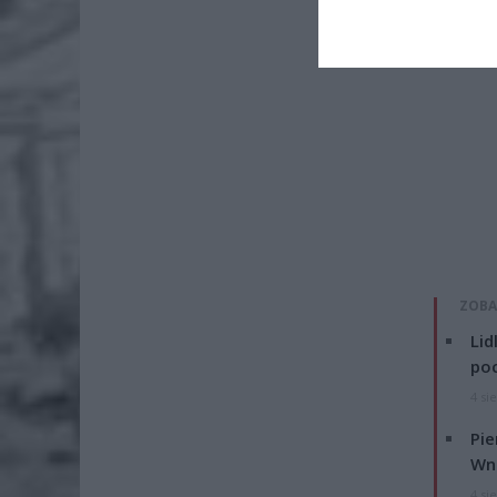
ZOBA
Lid
po
4 si
Pie
Wni
4 si