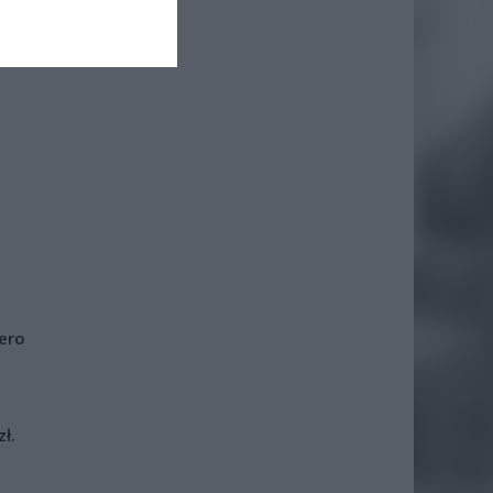
iero
ł.