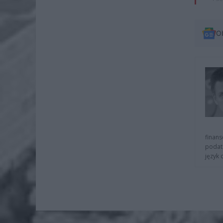
O
finans
podat
język 