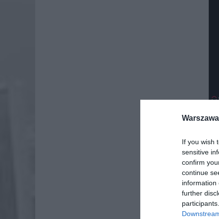
Warszawa 
If you wish 
Dod
sensitive in
confirm you
continue se
information 
further disc
participants
Downstream 