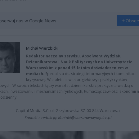
bserwuj nas w Google News
Obser
Michał Wierzbicki
Redaktor naczelny serwisu. Absolwent Wydziału
Dziennikarstwa i Nauk Politycznych na Uniwersytecie
Warszawskim z ponad 15-letnim doświadczeniem w
mediach.
Specjalista ds. strategii informacyjnych i komunikacji
kryzysowej. Wieloletni inwestor giełdowy i praktyk rynków
owych. W swoich tekstach łączy warsztat dziennikarski z praktyczną wiedzą o
kach, inwestowaniu i mechanizmach rynkowych, tłumacząc zawiłości ekonomii 
codzienny.
Capital Media S.C. ul. Grzybowska 87, 00-844 Warszawa
Kontakt z redakcją: Kontakt@warszawawpigulce.pl