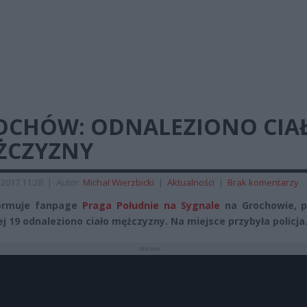
OCHÓW: ODNALEZIONO CIA
ŻCZYZNY
2017 11:28
|
Autor:
Michał Wierzbicki
|
Aktualności
|
Brak komentarzy
formuje fanpage
Praga Południe na Sygnale
na Grochowie, pr
ej 19 odnaleziono ciało mężczyzny. Na miejsce przybyła policja
REKLAMA