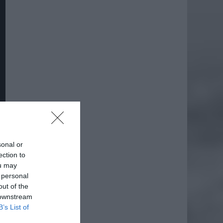
sonal or
daj
ection to
ou may
 personal
out of the
 downstream
B’s List of