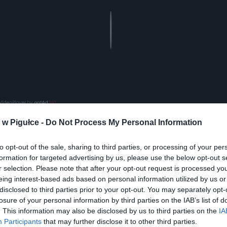
Play
w Pigułce -
Do Not Process My Personal Information
to opt-out of the sale, sharing to third parties, or processing of your per
aj nas do preferowanych źródeł w Google
Do
formation for targeted advertising by us, please use the below opt-out s
r selection. Please note that after your opt-out request is processed y
eing interest-based ads based on personal information utilized by us or
disclosed to third parties prior to your opt-out. You may separately opt-
losure of your personal information by third parties on the IAB’s list of
. This information may also be disclosed by us to third parties on the
IA
Participants
that may further disclose it to other third parties.