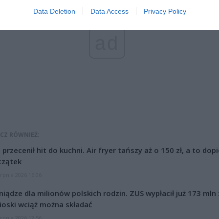
Data Deletion
Data Access
Privacy Policy
ad
CZ RÓWNIEŻ:
l przecenił hit do kuchni. Air fryer tańszy aż o 150 zł, a to dop
czątek
erpnia 2026 16:06
niądze dla milionów polskich rodzin. ZUS wypłacił już 173 mln z
oski wciąż można składać
erpnia 2026 12:56