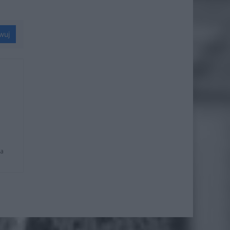
wuj
na