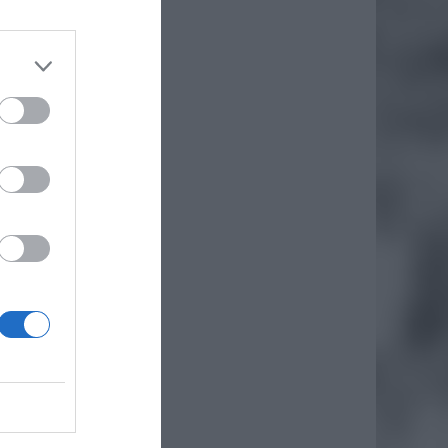
ariusze
nnych.
talenia
rtowane