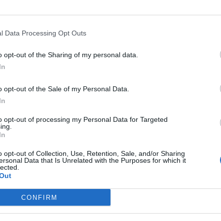
l Data Processing Opt Outs
o opt-out of the Sharing of my personal data.
In
o opt-out of the Sale of my Personal Data.
In
Fot. Czytelnik Pragi Południe na Sygnale
to opt-out of processing my Personal Data for Targeted
ing.
ję potwierdziło Biuro Prasowe Komendy Stołecznej Policji. Funkcjon
In
 że ciało zostało znaleziono we wczesnych godzinach pora
dopodobniej mężczyzna zmarł z przyczyn naturalnych. Wstępne us
o opt-out of Collection, Use, Retention, Sale, and/or Sharing
ersonal Data that Is Unrelated with the Purposes for which it
ły udział osób trzecich. Zapewne jednak ciało zostanie przetranspo
lected.
du Medycyny Sądowej w celu potwierdzenia.
Out
CONFIRM