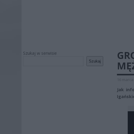
GR
Szukaj w serwisie
Szukaj
MĘ
16 marca 
Jak in
Igański