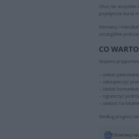
Choć nie wszystkie 
pojedyncze burze m
Kierowcy i mieszka
szczególnie podcza
CO WARTO
Eksperci przypomina
– unikać parkowani
– zabezpieczyć prze
– śledzić komunika
– ograniczyć podróż
– uważać na lokalne
Według prognoz nie
Obserwuj na