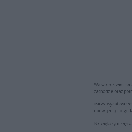
We wtorek wieczore
zachodzie oraz pół
IMGW wydał ostrzeż
obowiązują do godz
Największym zagro