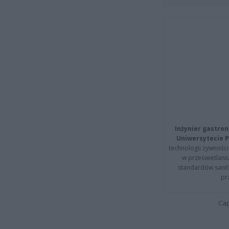
Inżynier gastron
Uniwersytecie P
technologii żywności 
w prześwietlani
standardów sanita
pr
Cap