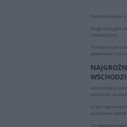
Pierwsza obejmie p
Druga rozciągnie si
Lubelszczyzny.
To właśnie tam war
gwałtownych komór
NAJGROŹN
WSCHODZI
Meteorolodzy ostrz
północnym wschodzi
W tym regionie kom
pozostawać niemal 
To zwiększa ryzyko