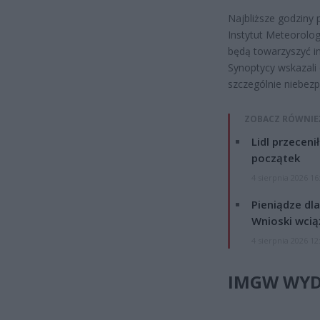
Najbliższe godziny
Instytut Meteorolog
będą towarzyszyć in
Synoptycy wskazali 
szczególnie niebezp
ZOBACZ RÓWNIE
Lidl przeceni
początek
4 sierpnia 2026 16
Pieniądze dla
Wnioski wcią
4 sierpnia 2026 12
IMGW WYD