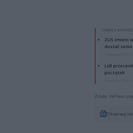
ZOBACZ RÓWNIE
ZUS zmieni w
dostać senio
7 sierpnia 2026 13
Lidl przeceni
początek
4 sierpnia 2026 16
Źródło: PAP/warsza
Obserwuj na