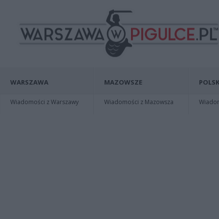
WARSZAWA
MAZOWSZE
POLSK
Wiadomości z Warszawy
Wiadomości z Mazowsza
Wiadomo