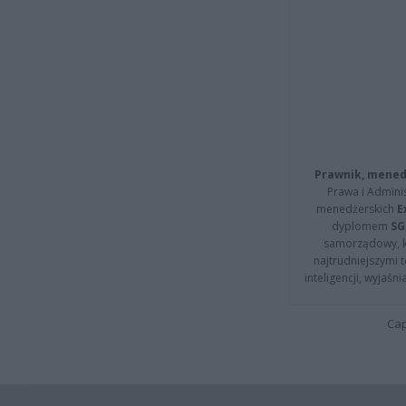
Prawnik, menedż
Prawa i Adminis
menedżerskich
E
dyplomem
SG
samorządowy, kt
najtrudniejszymi t
inteligencji, wyjaś
Cap