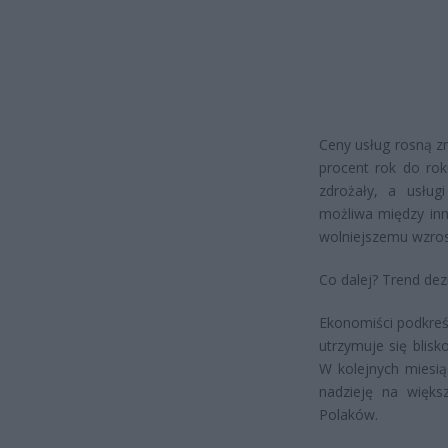
Ceny usług rosną zn
procent rok do rok
zdrożały, a usługi
możliwa między inn
wolniejszemu wzros
Co dalej? Trend dezi
Ekonomiści podkreśl
utrzymuje się blis
W kolejnych miesi
nadzieję na większ
Polaków.