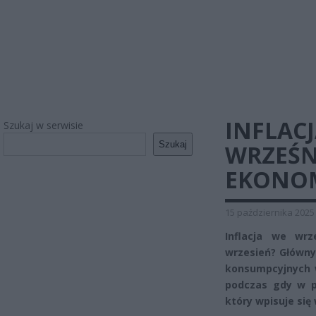
INFLACJ
Szukaj w serwisie
Szukaj
WRZEŚN
EKONO
15 października 2025
Inflacja we wr
wrzesień? Główny
konsumpcyjnych w
podczas gdy w p
który wpisuje si