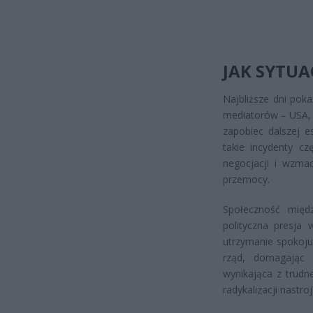
JAK SYTUA
Najbliższe dni pok
mediatorów – USA, K
zapobiec dalszej e
takie incydenty c
negocjacji i wzma
przemocy.
Społeczność międ
polityczna presja 
utrzymanie spokoju
rząd, domagając s
wynikająca z trudn
radykalizacji nastro