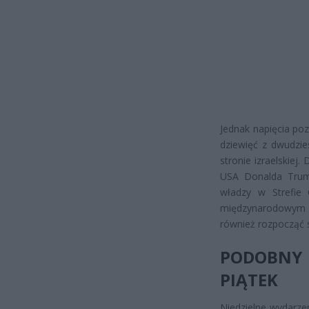
Jednak napięcia po
dziewięć z dwudzie
stronie izraelskie
USA Donalda Trum
władzy w Strefie 
międzynarodowym o
również rozpocząć 
PODOBNY 
PIĄTEK
Niedzielne wydarze