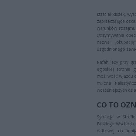
Izzat al-Riszek, wy
zaprzeczające oskar
warunków rozejmu. 
utrzymywania obec
nazwał „okupacją
uzgodnionego zawie
Rafah leży przy gr
egipskiej stronie
możliwość wjazdu d
miliona Palestyńc
wcześniejszych dzi
CO TO OZN
Sytuacja w Strefi
Bliskiego Wschodu.
naftowej, co odbij