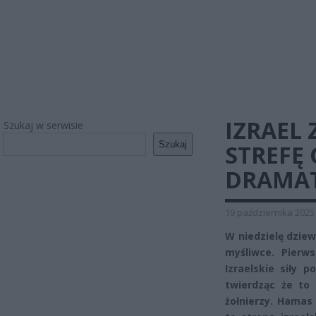
IZRAEL
Szukaj w serwisie
Szukaj
STREFĘ 
DRAMA
19 października 2025
W niedzielę dziew
myśliwce. Pierw
Izraelskie siły 
twierdząc że to
żołnierzy. Hamas