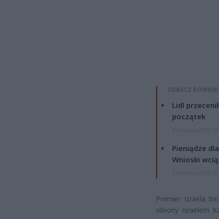
ZOBACZ RÓWNIE
Lidl przeceni
początek
4 sierpnia 2026 16
Pieniądze dla
Wnioski wcią
4 sierpnia 2026 12
Premier Izraela Bi
obrony Israelem Ka