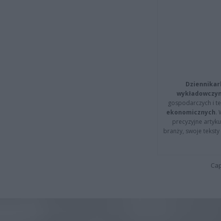
Dziennikar
wykładowczyn
gospodarczych i t
ekonomicznych
.
precyzyjne artyku
branży, swoje tekst
Cap