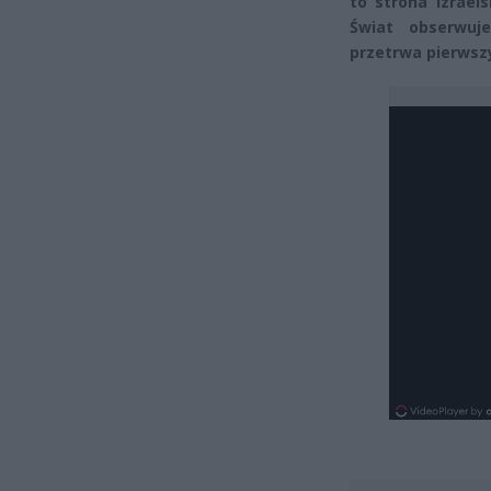
to strona izrael
Świat obserwuj
przetrwa pierwsz