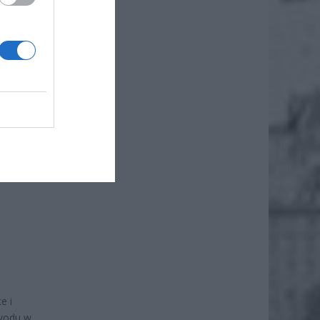
 zgodę
nie 5
e i
awodu w