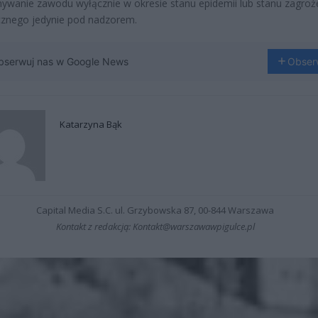
ywanie zawodu wyłącznie w okresie stanu epidemii lub stanu zagroż
cznego jedynie pod nadzorem.
bserwuj nas w Google News
Obser
Katarzyna Bąk
Capital Media S.C. ul. Grzybowska 87, 00-844 Warszawa
Kontakt z redakcją: Kontakt@warszawawpigulce.pl