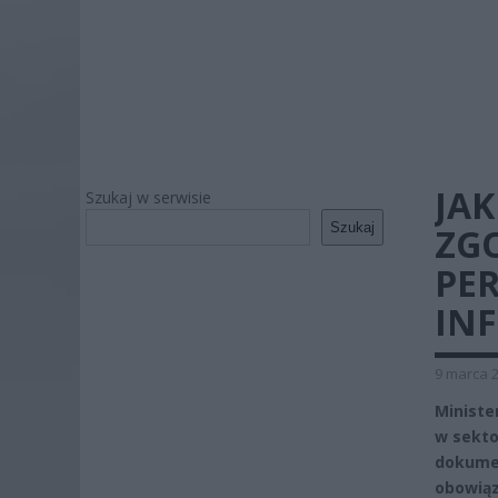
JAK
Szukaj w serwisie
Szukaj
ZGO
PE
IN
9 marca 2
Ministe
w sekto
dokumen
obowiąz