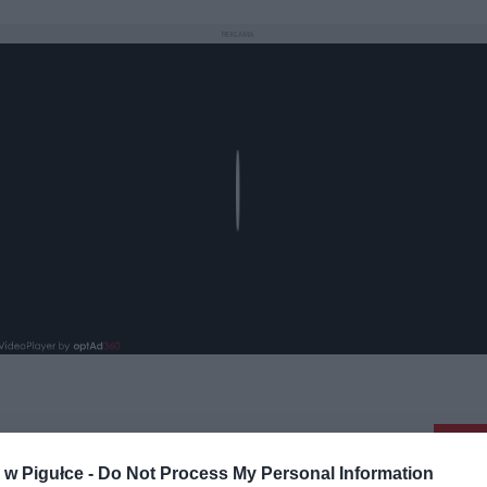
REKLAMA
Play
aj nas do preferowanych źródeł w Google
Do
w Pigułce -
Do Not Process My Personal Information