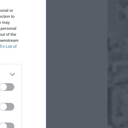
sonal or
ection to
ou may
 personal
out of the
 downstream
B’s List of
arzy