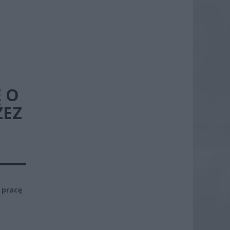
Ę O
ZEZ
 pracę