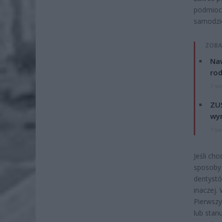
podmioc
samodzie
ZOBA
Naw
rod
7 si
ZUS
wyn
7 si
Jeśli ch
sposoby 
dentyst
inaczej.
Pierwszy
lub stan