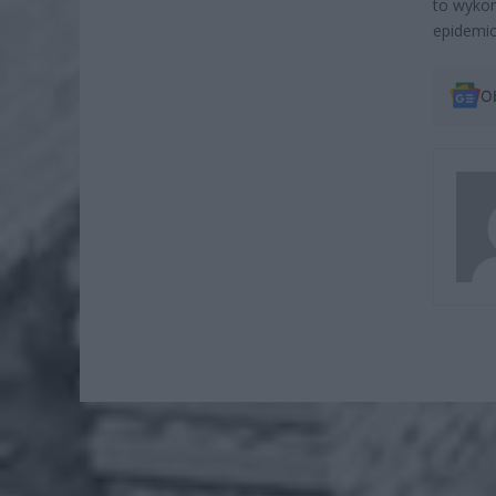
to wykon
epidemi
O