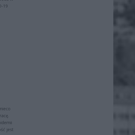
D-19
nieco
racę.
idemii
ść jest