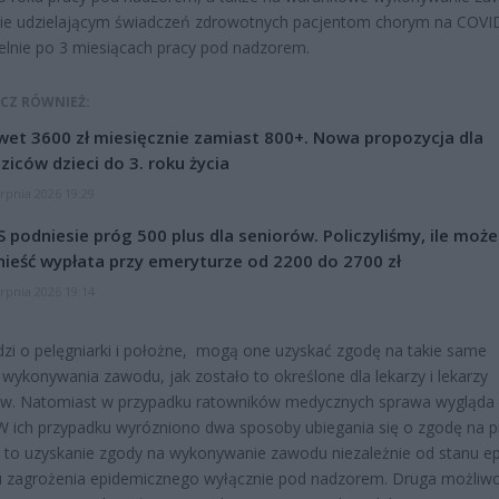
ie udzielającym świadczeń zdrowotnych pacjentom chorym na COVI
lnie po 3 miesiącach pracy pod nadzorem.
CZ RÓWNIEŻ:
et 3600 zł miesięcznie zamiast 800+. Nowa propozycja dla
ziców dzieci do 3. roku życia
erpnia 2026 19:29
 podniesie próg 500 plus dla seniorów. Policzyliśmy, ile może
ieść wypłata przy emeryturze od 2200 do 2700 zł
erpnia 2026 19:14
odzi o pelęgniarki i położne, mogą one uzyskać zgodę na takie same
wykonywania zawodu, jak zostało to określone dla lekarzy i lekarzy
ów. Natomiast w przypadku ratowników medycznych sprawa wygląda 
 W ich przypadku wyrózniono dwa sposoby ubiegania się o zgodę na p
 to uzyskanie zgody na wykonywanie zawodu niezależnie od stanu ep
u zagrożenia epidemicznego wyłącznie pod nadzorem. Druga możliwo