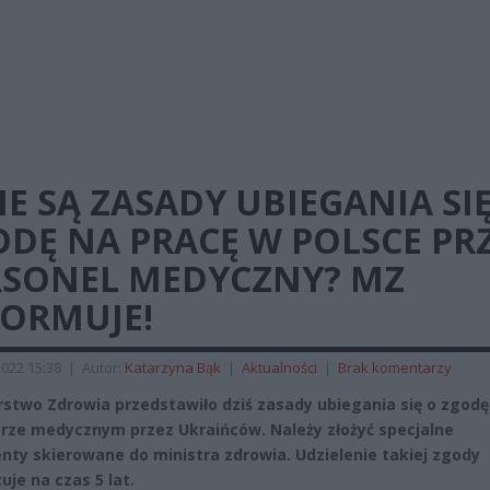
IE SĄ ZASADY UBIEGANIA SI
DĘ NA PRACĘ W POLSCE PR
RSONEL MEDYCZNY? MZ
FORMUJE!
022 15:38
|
Autor:
Katarzyna Bąk
|
Aktualności
|
Brak komentarzy
rstwo Zdrowia przedstawiło dziś zasady ubiegania się o zgodę
rze medycznym przez Ukraińców. Należy złożyć specjalne
ty skierowane do ministra zdrowia. Udzielenie takiej zgody
uje na czas 5 lat.