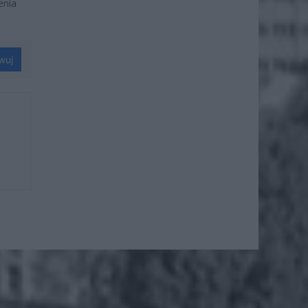
enia
wuj