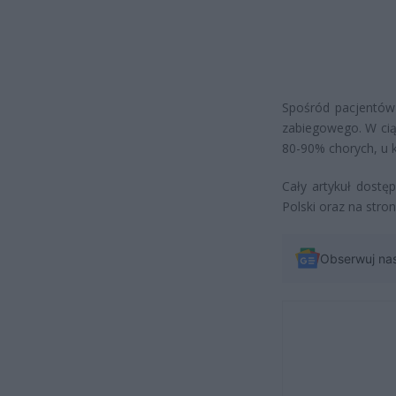
Spośród pacjentów 
zabiegowego. W ciąg
80-90% chorych, u 
Cały artykuł dost
Polski oraz na stron
Obserwuj na