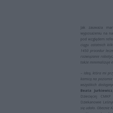
Jak zauważa ma
wyposażeniu na na
pod względem refere
ciągu ostatnich ki
1450 procedur lecz
rozwiązanie robotyc
także minimalizuje 
–
Ideą, która mi prz
kamicą na poziomie 
wszystkich dostępn
Beata Jurkiewicz
Dziecięcej CMKP
Dziekanowie Leśn
się udało. Obecnie K