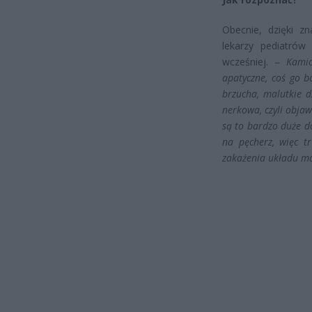
Obecnie, dzięki zn
lekarzy pediatrów
wcześniej. –
Kamic
apatyczne, coś go bo
brzucha, malutkie d
nerkowa, czyli obja
są to bardzo duże d
na pęcherz, więc t
zakażenia układu m