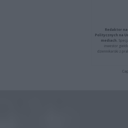
Redaktor na
Politycznych na 
mediach.
Specja
inwestor giełd
dziennikarski z pr
Cap