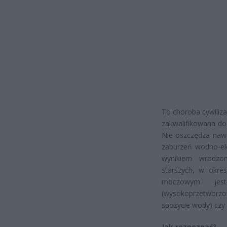
To choroba cywiliz
zakwalifikowana do
Nie oszczędza nawe
zaburzeń wodno-ele
wynikiem wrodzon
starszych, w okre
moczowym jest
(wysokoprzetworzon
spożycie wody) czy 
Jak rozpoznać?