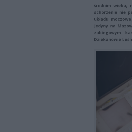
średnim wieku, n
schorzenie nie p
układu moczoweg
Jedyny na Mazows
zabiegowym kam
Dziekanowie Leśny