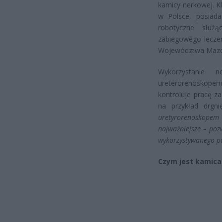
kamicy nerkowej. Kl
w Polsce, posia
robotyczne służ
zabiegowego leczen
Województwa Mazo
Wykorzystanie n
ureterorenoskope
kontroluje pracę z
na przykład drgni
uretyrorenoskope
najważniejsze – po
wykorzystywanego po
Czym jest kamica