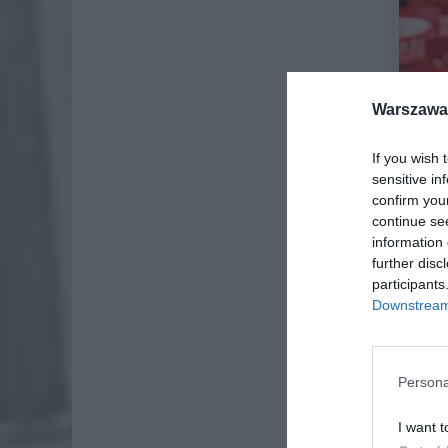
Warszawa 
If you wish 
sensitive in
confirm you
continue se
information 
further disc
Blokada 
participants
dostępu 
Downstream 
kredytu.
osób obr
dyrektyw
Persona
student,
przedsię
I want t
to, że b