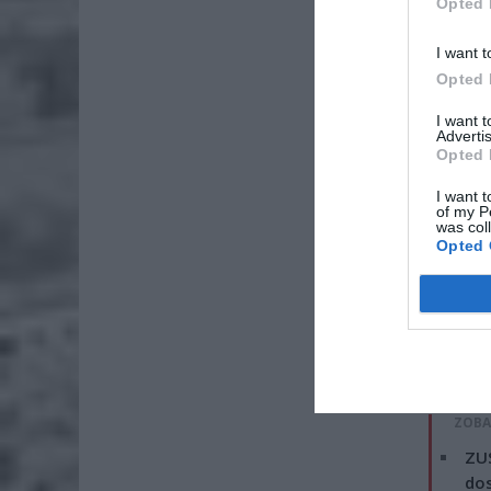
Opted 
zabrania
I want t
Opted 
I want 
Advertis
Opted 
I want t
of my P
was col
Opted 
ZOBA
ZUS
dos