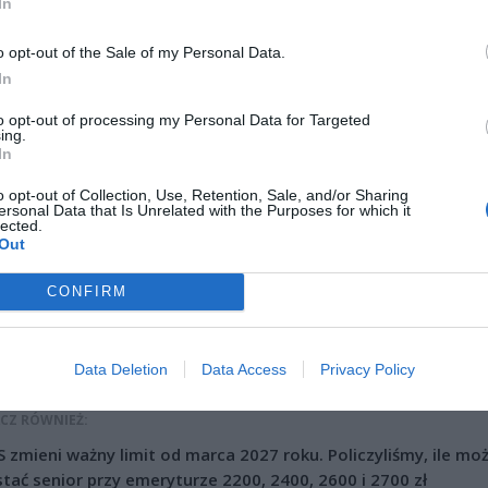
In
.
o opt-out of the Sale of my Personal Data.
In
to opt-out of processing my Personal Data for Targeted
ing.
In
o opt-out of Collection, Use, Retention, Sale, and/or Sharing
ad
ersonal Data that Is Unrelated with the Purposes for which it
lected.
Out
CONFIRM
Data Deletion
Data Access
Privacy Policy
CZ RÓWNIEŻ:
 zmieni ważny limit od marca 2027 roku. Policzyliśmy, ile mo
tać senior przy emeryturze 2200, 2400, 2600 i 2700 zł