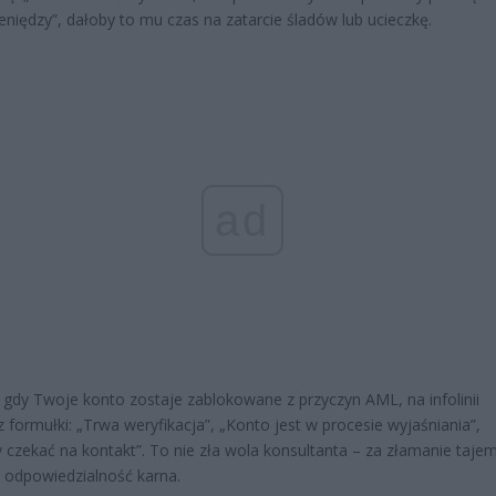
ieniędzy”, dałoby to mu czas na zatarcie śladów lub ucieczkę.
ad
 gdy Twoje konto zostaje zablokowane z przyczyn AML, na infolinii
z formułki: „Trwa weryfikacja”, „Konto jest w procesie wyjaśniania”,
 czekać na kontakt”. To nie zła wola konsultanta – za złamanie taje
 odpowiedzialność karna.