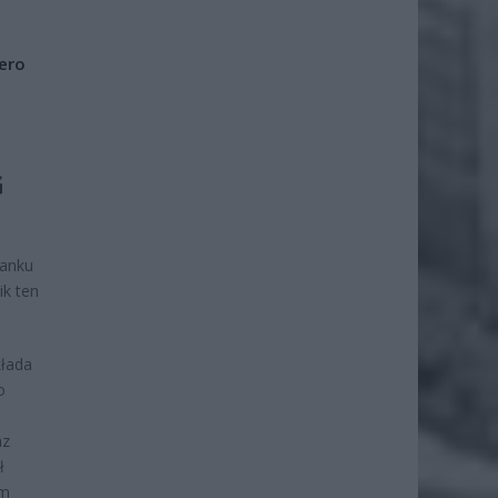
iero
G
banku
ik ten
kłada
o
az
ł
em