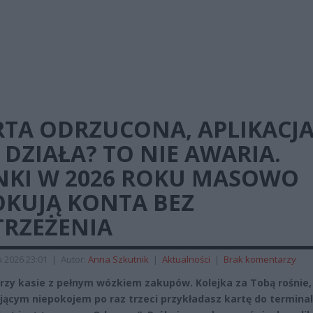
RTA ODRZUCONA, APLIKACJ
 DZIAŁA? TO NIE AWARIA.
NKI W 2026 ROKU MASOWO
OKUJĄ KONTA BEZ
TRZEŻENIA
a 2026 23:01
|
Autor:
Anna Szkutnik
|
Aktualności
|
Brak komentarzy
przy kasie z pełnym wózkiem zakupów. Kolejka za Tobą rośnie,
jącym niepokojem po raz trzeci przykładasz kartę do terminal