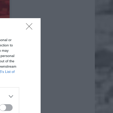
sonal or
ection to
ou may
 personal
out of the
 downstream
”. Bez
B’s List of
ty
lub
ch
każdy:
a, czy
m jest
tego