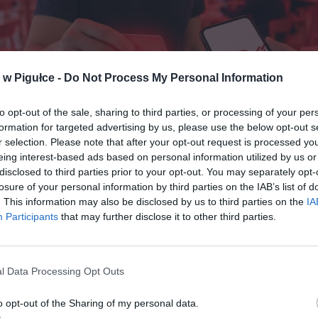
w Pigułce -
Do Not Process My Personal Information
to opt-out of the sale, sharing to third parties, or processing of your per
formation for targeted advertising by us, please use the below opt-out s
r selection. Please note that after your opt-out request is processed y
eing interest-based ads based on personal information utilized by us or
Fot. Warszawa w Pigułce
disclosed to third parties prior to your opt-out. You may separately opt-
losure of your personal information by third parties on the IAB’s list of
rachunku bankowego to w obecnych czasach rodzaj „śmierci cywilnej
. This information may also be disclosed by us to third parties on the
IA
do konta nie zapłacisz rachunków, nie kupisz jedzenia, nie spłacisz ra
Participants
that may further disclose it to other third parties.
 Jeszcze kilka lat temu takie sytuacje dotyczyły głównie firm „słupów” 
acających milionami z nielegalnych źródeł. Dziś, w dobie zaostrzony
 unijnych i pełnej automatyzacji nadzoru, ofiarą systemu może paść 
l Data Processing Opt Outs
 który otrzymał przelew od babci, freelancer sprzedający kryptoaktyw
biorca wpłacający utarg z całego tygodnia. Najgorsze w tym wszystki
o opt-out of the Sharing of my personal data.
ank
nie może
powiedzieć Ci, dlaczego zablokował środki. Prawo mu 