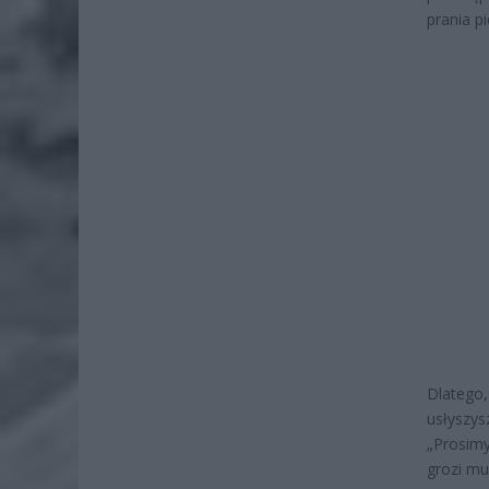
prania p
Dlatego,
usłyszys
„Prosimy
grozi mu