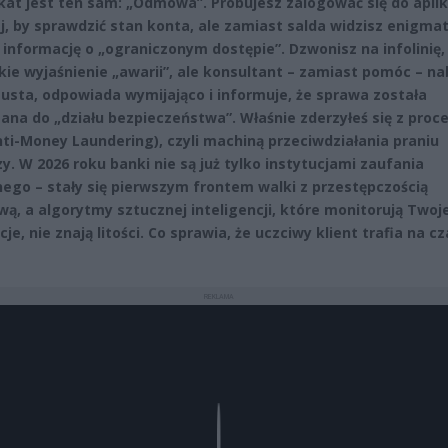
at jest ten sam: „Odmowa”. Próbujesz zalogować się do aplik
j, by sprawdzić stan konta, ale zamiast salda widzisz enigma
b informację o „ograniczonym dostępie”. Dzwonisz na infolinię, 
kie wyjaśnienie „awarii”, ale konsultant – zamiast pomóc – na
usta, odpowiada wymijająco i informuje, że sprawa została
ana do „działu bezpieczeństwa”. Właśnie zderzyłeś się z proc
ti-Money Laundering), czyli machiną przeciwdziałania praniu
zy. W 2026 roku banki nie są już tylko instytucjami zaufania
nego – stały się pierwszym frontem walki z przestępczością
wą, a algorytmy sztucznej inteligencji, które monitorują Twoj
je, nie znają litości. Co sprawia, że uczciwy klient trafia na c
REKLAMA
Play