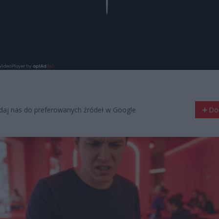
aj nas do preferowanych źródeł w Google
Do