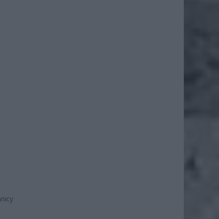
mnicy