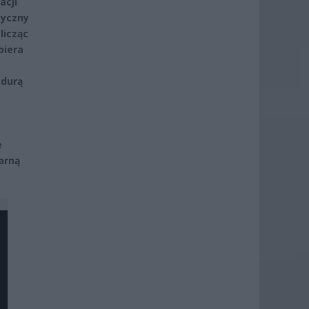
acji
tyczny
licząc
biera
edurą
e
zarną