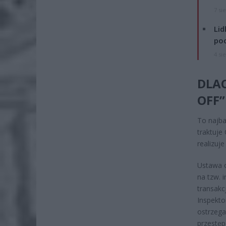
7 si
Lid
po
4 si
DLAC
OFF”
To najba
traktuje
realizuj
Ustawa o
na tzw. 
transakc
Inspekto
ostrzega
przestę