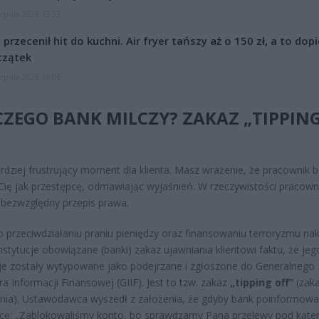
erpnia 2026 13:23
l przecenił hit do kuchni. Air fryer tańszy aż o 150 zł, a to dop
czątek
erpnia 2026 16:06
ZEGO BANK MILCZY? ZAKAZ „TIPPIN
rdziej frustrujący moment dla klienta. Masz wrażenie, że pracownik 
 Cię jak przestępcę, odmawiając wyjaśnień. W rzeczywistości pracown
e bezwzględny przepis prawa.
 przeciwdziałaniu praniu pieniędzy oraz finansowaniu terroryzmu na
instytucje obowiązane (banki) zakaz ujawniania klientowi faktu, że jeg
je zostały wytypowane jako podejrzane i zgłoszone do Generalnego
ra Informacji Finansowej (GIIF). Jest to tzw. zakaz
„tipping off”
(zak
nia). Ustawodawca wyszedł z założenia, że gdyby bank poinformowa
pcę: „Zablokowaliśmy konto, bo sprawdzamy Pana przelewy pod kąt