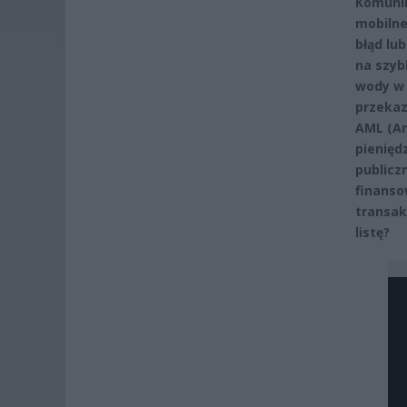
Komunik
mobilne
błąd lu
na szyb
wody w 
przekaz
AML (An
pienięd
publicz
finanso
transakc
listę?