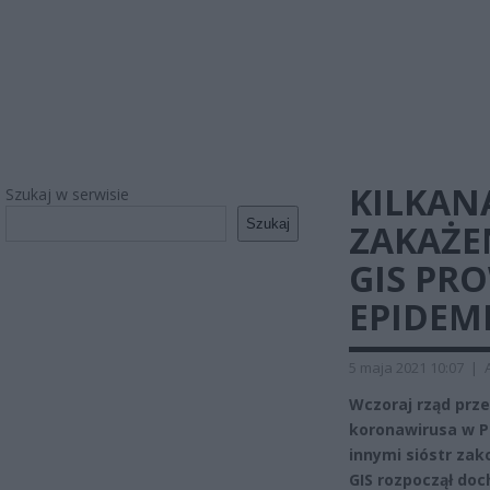
KILKAN
Szukaj w serwisie
Szukaj
ZAKAŻE
GIS PR
EPIDEM
5 maja 2021 10:07
|
Wczoraj rząd prz
koronawirusa w P
innymi sióstr za
GIS rozpoczął do