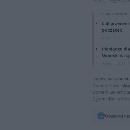
ZOBACZ RÓWNIE
Lidl przeceni
początek
4 sierpnia 2026 16
Pieniądze dla
Wnioski wcią
4 sierpnia 2026 12
Łącznie na kwaranta
Domem Sióstr Misjo
Domem Zakonny Siós
Zgromadzenia Sióst
Obserwuj na