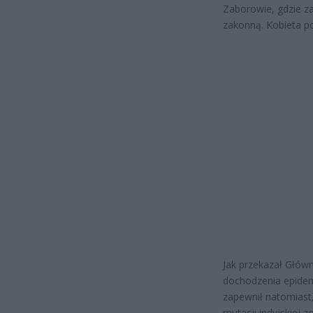
Zaborowie, gdzie za
zakonną. Kobieta poc
Jak przekazał Główn
dochodzenia epidem
zapewnił natomiast,
mutacji indyjskiej z