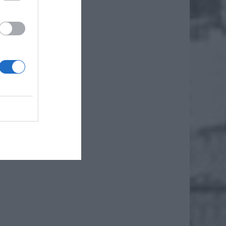
nicus w
wu
i
p,