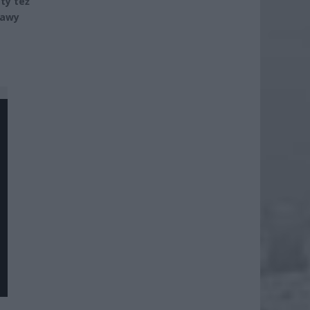
ty też
bawy