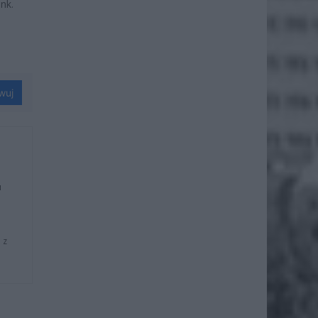
nk.
wuj
u
 z