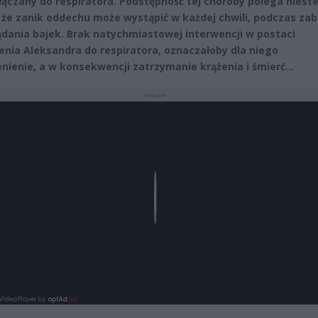
łączany do respiratora. Podstępność tej choroby polega nieste
 że zanik oddechu może wystąpić w każdej chwili, podczas za
ądania bajek. Brak natychmiastowej interwencji w postaci
enia Aleksandra do respiratora, oznaczałoby dla niego
enienie, a w konsekwencji zatrzymanie krążenia i śmierć…
REKLAMA
Play