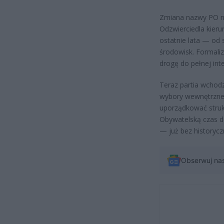
Zmiana nazwy PO na
Odzwierciedla kier
ostatnie lata — od 
środowisk. Formaliz
drogę do pełnej inte
Teraz partia wchodz
wybory wewnętrzne 
uporządkować strukt
Obywatelską czas de
— już bez historycz
Obserwuj na