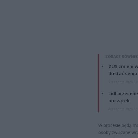
ZOBACZ RÓWNIE
ZUS zmieni w
dostać senio
7 sierpnia 2026 13
Lidl przeceni
początek
4 sierpnia 2026 16
W procesie będą mog
osoby związane wcze