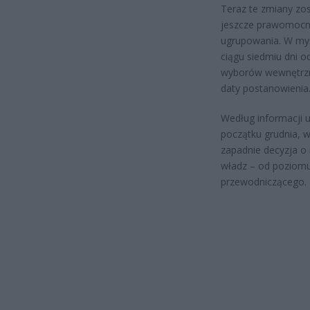
Teraz te zmiany zos
jeszcze prawomocne
ugrupowania. W myś
ciągu siedmiu dni o
wyborów wewnętrzny
daty postanowienia
Według informacji 
początku grudnia, w
zapadnie decyzja o
władz – od poziomu
przewodniczącego.