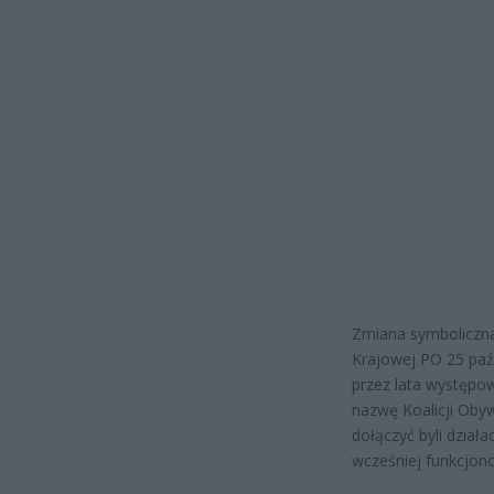
Zmiana symboliczna
Krajowej PO 25 paź
przez lata występow
nazwę Koalicji Obyw
dołączyć byli dział
wcześniej funkcjon