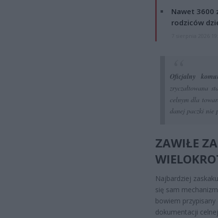
Nawet 3600 z
rodziców dzie
7 sierpnia 2026 19
Oficjalny kom
zryczałtowana s
celnym dla towar
danej paczki nie 
ZAWIŁE ZA
WIELOKROT
Najbardziej zaskak
się sam mechanizm k
bowiem przypisany d
dokumentacji celne