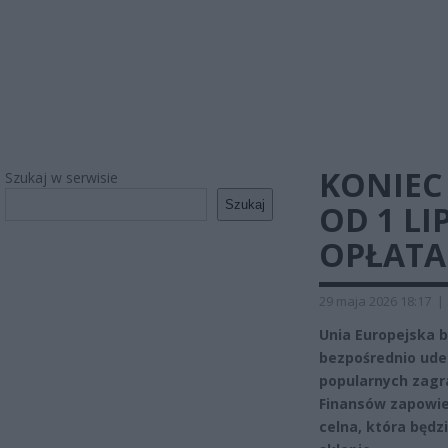
KONIEC 
Szukaj w serwisie
Szukaj
OD 1 L
OPŁATA
29 maja 2026 18:17
|
Unia Europejska 
bezpośrednio ude
popularnych zagr
Finansów zapowied
celna, która będz