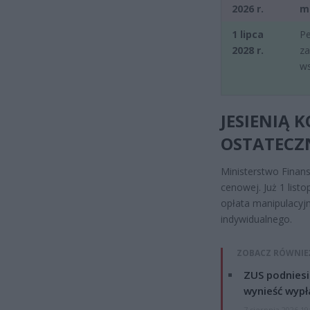
2026 r.
m
1 lipca
Pe
2028 r.
za
ws
JESIENIĄ K
OSTATECZ
Ministerstwo Finans
cenowej. Już 1 lis
opłata manipulacyjn
indywidualnego.
ZOBACZ RÓWNIE
ZUS podniesie
wynieść wypł
7 sierpnia 2026 19