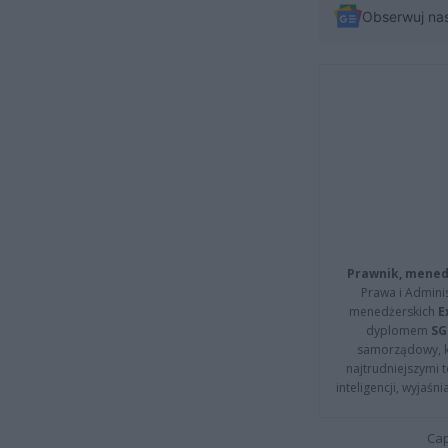
Obserwuj na
Prawnik, menedż
Prawa i Adminis
menedżerskich
E
dyplomem
SG
samorządowy, kt
najtrudniejszymi t
inteligencji, wyjaś
Cap