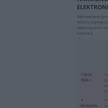
ELEKTRONI
Wprowadzenie lipco
reformy unijnego e-
adaptację przed do
korporacji.
Data
Ro
wejścia w
ch
życie
no
przepisów
1 lipca
T
2026 r.
ry
w
po
1
D
listopada
og