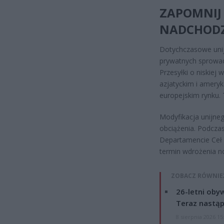
ZAPOMNIJ
NADCHODZ
Dotychczasowe unij
prywatnych sprowadz
Przesyłki o niskiej 
azjatyckim i amer
europejskim rynku. 
Modyfikacja unijn
obciążenia. Podcza
Departamencie Ceł M
termin wdrożenia n
ZOBACZ RÓWNIE
26-letni obyw
Teraz nastąp
8 sierpnia 2026 15