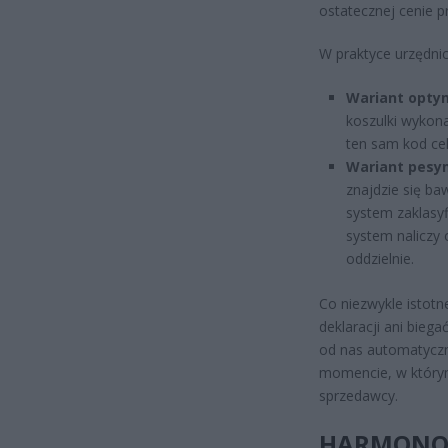
ostatecznej cenie pr
W praktyce urzędni
Wariant optym
koszulki wykon
ten sam kod cel
Wariant pesym
znajdzie się ba
system zaklasyf
system naliczy 
oddzielnie.
Co niezwykle istot
deklaracji ani bieg
od nas automatycz
momencie, w którym
sprzedawcy.
HARMONO