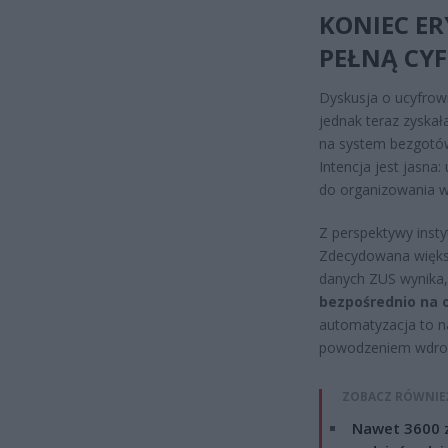
KONIEC ER
PEŁNĄ CYF
Dyskusja o ucyfrow
jednak teraz zyskał
na system bezgotów
Intencja jest jasna
do organizowania 
Z perspektywy inst
Zdecydowana większ
danych ZUS wynika,
bezpośrednio na 
automatyzacja to nat
powodzeniem wdrożył
ZOBACZ RÓWNIE
Nawet 3600 z