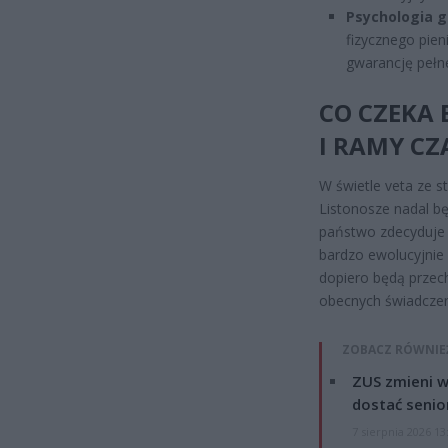
Psychologia g
fizycznego pien
gwarancję pełn
CO CZEKA
I RAMY C
W świetle veta ze st
Listonosze nadal bę
państwo zdecyduje
bardzo ewolucyjnie
dopiero będą przec
obecnych świadczen
ZOBACZ RÓWNIE
ZUS zmieni w
dostać senio
7 sierpnia 2026 13