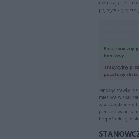
roku stają się dla
pojedynczej operacj
Metoda dostarcz
świadczenia prze
Elektroniczny 
bankowy
Tradycyjny prz
pocztowy (list
Mnożąc stawkę niema
miesiąca w skali c
zaoszczędzone w te
przekierowane na m
bezpośredniej obsłu
STANOWCZE