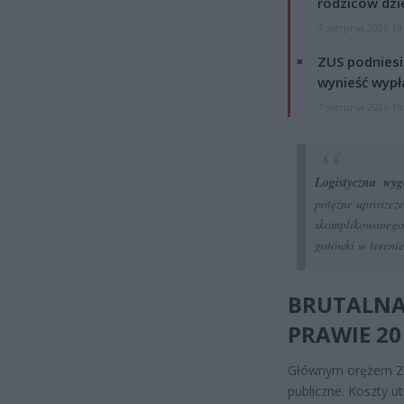
rodziców dzie
7 sierpnia 2026 19
ZUS podniesie
wynieść wypł
7 sierpnia 2026 19
Logistyczna wyg
potężne uproszcze
skomplikowanego
gotówki w terenie
BRUTALNA
PRAWIE 20
Głównym orężem ZUS
publiczne. Koszty 