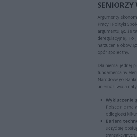
SENIORZY 
Argumenty ekonomic
Pracy i Polityki Spo
argumentując, że t
deregulacyjnej. To 
narzucenie obowią
opór społeczny.
Dla niemal jednej p
fundamentalny elem
Narodowego Banku P
uniemożliwiają na
Wykluczenie g
Polsce nie ma a
odległości kilk
Bariera techn
uczyć się obsłu
transakcyjnych.