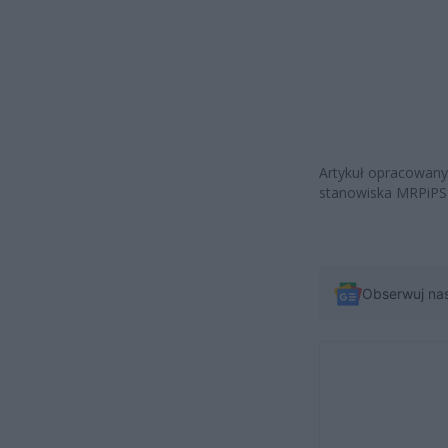
Artykuł opracowany 
stanowiska MRPiPS 
Obserwuj na