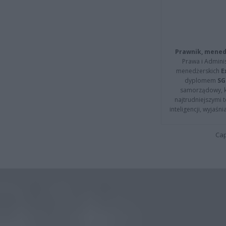
Prawnik, menedż
Prawa i Adminis
menedżerskich
E
dyplomem
SG
samorządowy, kt
najtrudniejszymi t
inteligencji, wyjaś
Cap