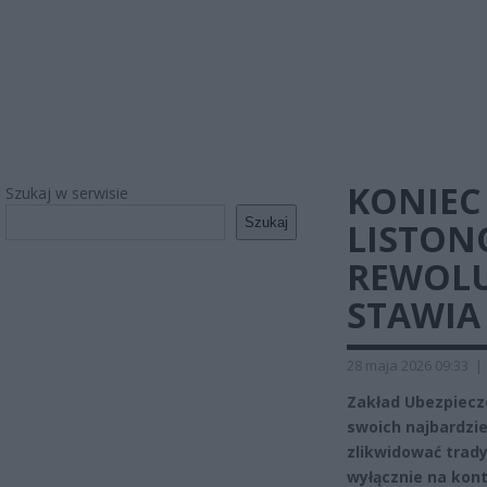
KONIEC
Szukaj w serwisie
Szukaj
LISTONO
REWOLU
STAWIA
28 maja 2026 09:33
|
Zakład Ubezpiecz
swoich najbardzie
zlikwidować trady
wyłącznie na kon