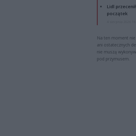
Lidl przeceni
początek
4 sierpnia 2026 16
Na ten moment nie
ani ostatecznych dec
nie muszą wykonyw
pod przymusem.