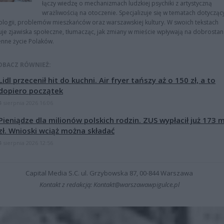
łączy wiedzę o mechanizmach ludzkiej psychiki z artystyczną
wrażliwością na otoczenie. Specjalizuje się w tematach dotycząc
logii, problemów mieszkańców oraz warszawskiej kultury. W swoich tekstach
uje zjawiska społeczne, tłumacząc, jak zmiany w mieście wpływają na dobrostan 
nne życie Polaków.
OBACZ RÓWNIEŻ:
Lidl przecenił hit do kuchni. Air fryer tańszy aż o 150 zł, a to
dopiero początek
4 sierpnia 2026 16:06
Pieniądze dla milionów polskich rodzin. ZUS wypłacił już 173 
zł. Wnioski wciąż można składać
4 sierpnia 2026 12:56
Capital Media S.C. ul. Grzybowska 87, 00-844 Warszawa
Kontakt z redakcją: Kontakt@warszawawpigulce.pl