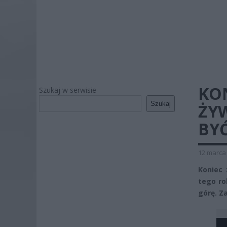
KO
Szukaj w serwisie
Szukaj
ŻY
BY
12 marca 
Koniec
tego ro
górę. Z