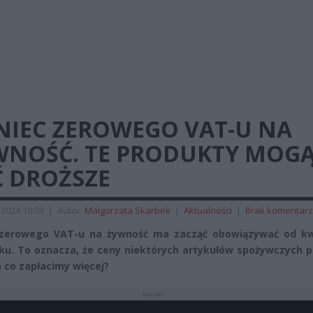
NIEC ZEROWEGO VAT-U NA
WNOŚĆ. TE PRODUKTY MOG
Ć DROŻSZE
2024 18:03
|
Autor:
Małgorzata Skarbek
|
Aktualności
|
Brak komentar
 zerowego VAT-u na żywność ma zacząć obowiązywać od kw
ku. To oznacza, że ceny niektórych artykułów spożywczych p
a co zapłacimy więcej?
REKLAMA