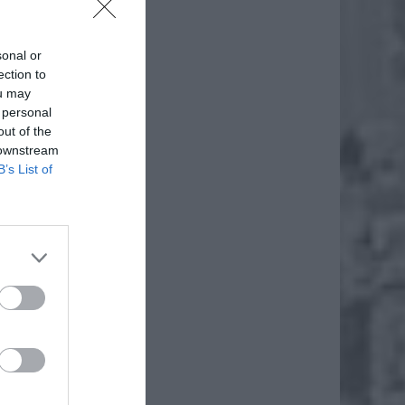
sonal or
ection to
ou may
 personal
out of the
 downstream
B’s List of
 VAT na
wróci w
, które
nia. Są