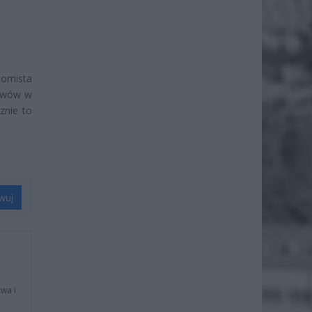
nomista
ływów w
znie to
wuj
wa i