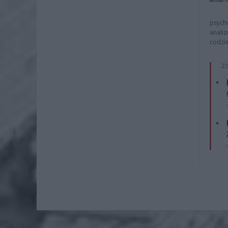
psycho
analiz
codzie
Z