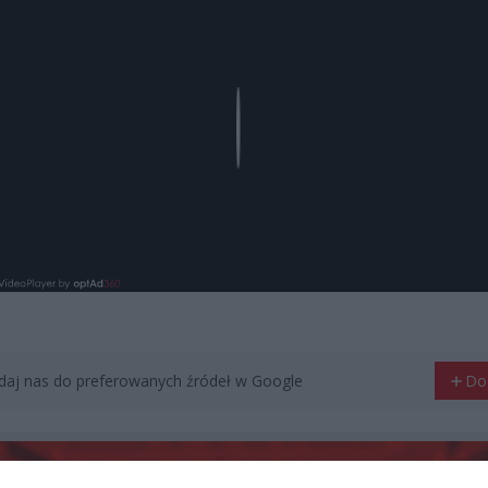
Play
aj nas do preferowanych źródeł w Google
Do