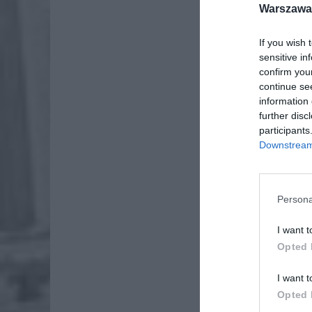
Warszawa 
If you wish 
sensitive in
confirm you
continue se
information 
further disc
participants
Downstream 
Persona
1 luteg
I want t
żywność.
Opted 
nadchod
produkty
I want t
to:
Opted 