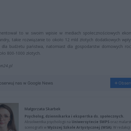
mentował to w swoim wpisie w mediach społecznościowych eko
undry, takie rozwiązanie to około 12 mld złotych dodatkowych wp
ku dla budżetu państwa, natomiast dla gospodarstw domowych roc
oło 800-1000 złotych.
vn24.pl
bserwuj nas w Google News
Obser
Małgorzata Skarbek
Psycholog, dziennikarka i ekspertka ds. społecznych.
Absolwentka psychologii na
Uniwersytecie SWPS
oraz malarst
scenografii w
Wyższej Szkole Artystycznej (WSA)
. W redakcji