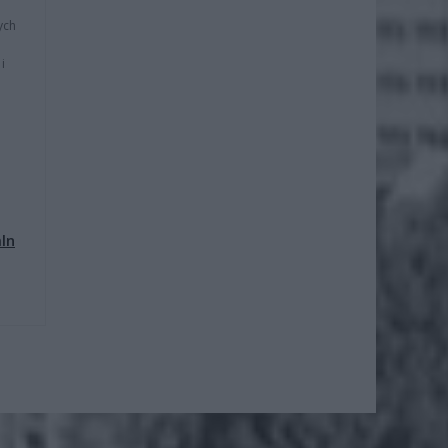
ych
i
mln