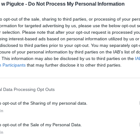
w Pigułce -
Do Not Process My Personal Information
to opt-out of the sale, sharing to third parties, or processing of your per
formation for targeted advertising by us, please use the below opt-out s
r selection. Please note that after your opt-out request is processed y
eing interest-based ads based on personal information utilized by us or
disclosed to third parties prior to your opt-out. You may separately opt-
losure of your personal information by third parties on the IAB’s list of
. This information may also be disclosed by us to third parties on the
IA
Participants
that may further disclose it to other third parties.
Fot. Shutterstock / Warszawa w Pigułce
l Data Processing Opt Outs
o 2022 wprowadzona została obniżona do zera procent stawka
o opt-out of the Sharing of my personal data.
 Przedtem objęta była pięcioprocentową stawką podatku, który po
In
zącym miesiącu. Ministerstwo Finansów wyjaśniło w komunikatach
 są objęte zerową stawką VAT, a których ceny będą wyższe od kwiet
o opt-out of the Sale of my Personal Data.
In