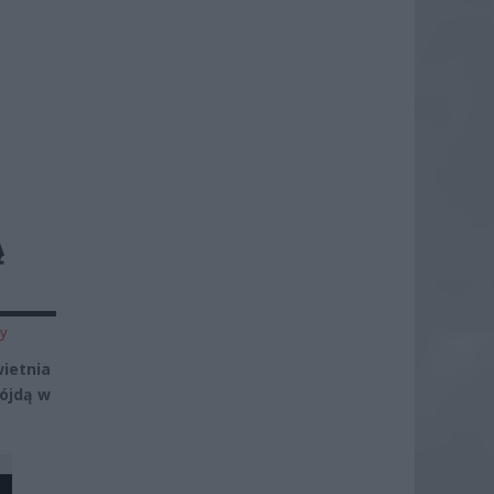
Ą
zy
ietnia
ójdą w