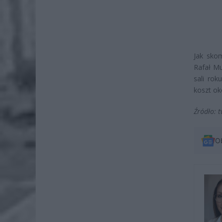
Jak sko
Rafał M
sali ro
koszt ok
Źródło: t
O