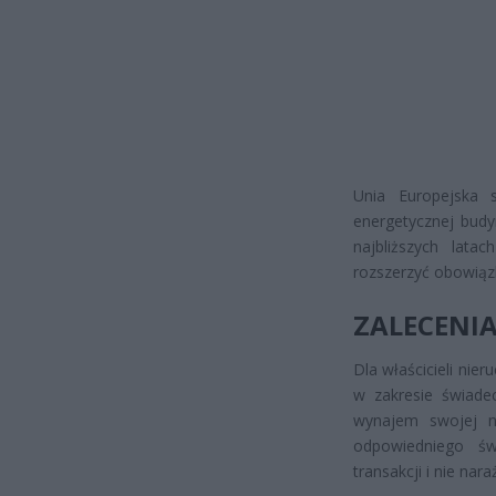
Unia Europejska 
energetycznej budy
najbliższych lata
rozszerzyć obowiązk
ZALECENIA
Dla właścicieli ni
w zakresie świadec
wynajem swojej n
odpowiedniego św
transakcji i nie nar