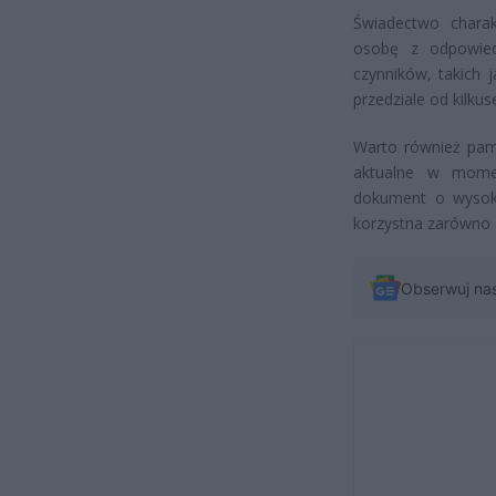
Świadectwo charak
osobę z odpowied
czynników, takich 
przedziale od kilkus
Warto również pam
aktualne w momen
dokument o wysokie
korzystna zarówno d
Obserwuj na