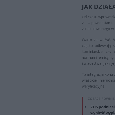
JAK DZIAŁ
Od czasu wprowadze
z zapowiedziami.
zainstalowanego w b
Warto zauważyć, że
często odbywają si
kominiarskie czy
normami emisyjnym
świadectwa, jak i j
Ta integracja kontro
właścicieli nieruc
weryfikacyjne.
ZOBACZ RÓWNIE
ZUS podniesie
wynieść wypł