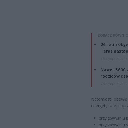
ZOBACZ RÓWNIE
26-letni obyw
Teraz nastąp
8 sierpnia 2026 15
Nawet 3600 z
rodziców dzie
7 sierpnia 2026 19
Natomiast obowiąz
energetycznej pojaw
przy zbywaniu 
przy zbywaniu 