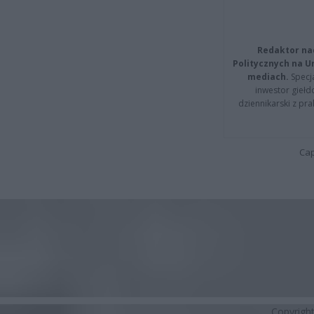
Redaktor na
Politycznych na 
mediach.
Specja
inwestor giełd
dziennikarski z pr
Cap
Copyrigh