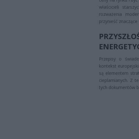
właścicieli star
rozważenia modern
przynieść znaczące
PRZYSZŁO
ENERGETY
Przepisy o świade
kontekst europejsk
są elementem strat
cieplarnianych. Z 
tych dokumentów bę