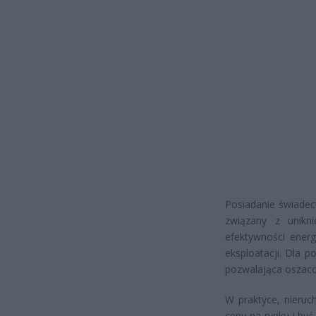
Posiadanie świadec
związany z unikn
efektywności energ
eksploatacji. Dla 
pozwalająca oszaco
W praktyce, nieruc
ceny na rynku i by