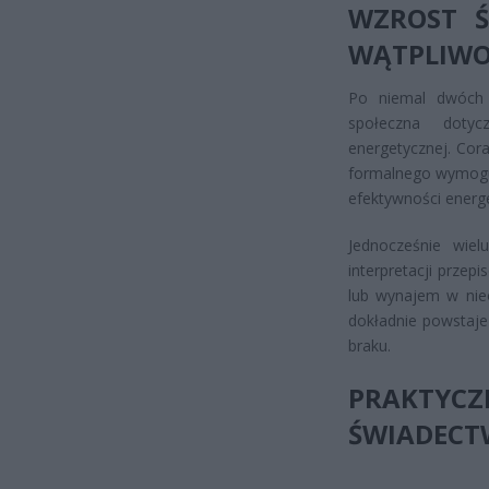
WZROST Ś
WĄTPLIWO
Po niemal dwóch 
społeczna dotyc
energetycznej. Cor
formalnego wymogu,
efektywności energ
Jednocześnie wiel
interpretacji przep
lub wynajem w nieo
dokładnie powstaje
braku.
PRAKTYC
ŚWIADECT