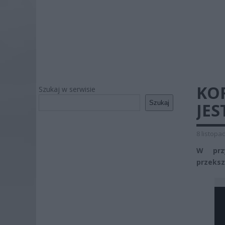
KO
Szukaj w serwisie
Szukaj
JES
8 listopa
W prz
przekszt