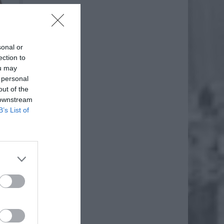
sonal or
ection to
ou may
 personal
out of the
 downstream
B’s List of
 dni od