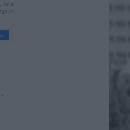
, która
cego po
wuj
u
 z