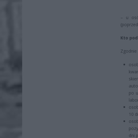
– u osó
(poprzed
Kto pod
Zgodnie 
osob
kwar
ski
auto
po u
labo
osob
10 d
oso
pozy
dni 