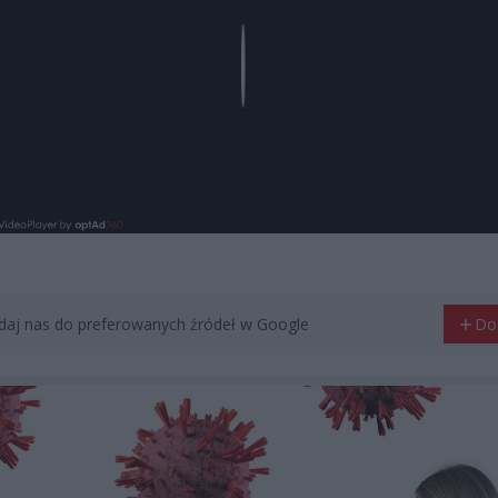
Play
aj nas do preferowanych źródeł w Google
Do