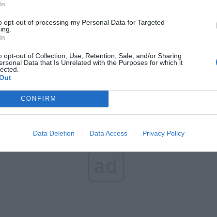
In
et 3600 zł miesięcznie zamiast 800+. Nowa propozycja dla
ziców dzieci do 3. roku życia
to opt-out of processing my Personal Data for Targeted
ing.
erpnia 2026 19:29
In
 podniesie próg 500 plus dla seniorów. Policzyliśmy, ile może
o opt-out of Collection, Use, Retention, Sale, and/or Sharing
ieść wypłata przy emeryturze od 2200 do 2700 zł
ersonal Data that Is Unrelated with the Purposes for which it
lected.
erpnia 2026 19:14
Out
CONFIRM
Data Deletion
Data Access
Privacy Policy
ad