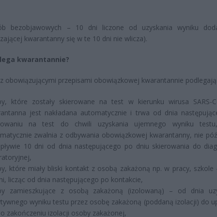
b bezobjawowych – 10 dni liczone od uzyskania wyniku doda
zającej kwarantanny się w te 10 dni nie wlicza).
lega kwarantannie?
z obowiązującymi przepisami obowiązkowej kwarantannie podlegają
y, które zostały skierowane na test w kierunku wirusa SARS-
antanna jest nakładana automatycznie i trwa od dnia następują
erowaniu na test do chwili uzyskania ujemnego wyniku testu
matycznie zwalnia z odbywania obowiązkowej kwarantanny, nie późn
pływie 10 dni od dnia następującego po dniu skierowania do diag
ratoryjnej,
y, które miały bliski kontakt z osobą zakażoną np. w pracy, szkole 
ni, licząc od dnia następującego po kontakcie,
by zamieszkujące z osobą zakażoną (izolowaną) – od dnia uz
tywnego wyniku testu przez osobę zakażoną (poddaną izolacji) do u
po zakończeniu izolacji osoby zakażonej,