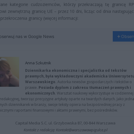
ane kategorie cudzoziemców, którzy przekraczają tę granicę RP
owi zewnętrzną granicę UE – przez 10 dni, licząc od dnia następują
 przekroczenia granicy (więcej informacji:
bserwuj nas w Google News
Obser
Anna Szkutnik
Dziennikarka ekonomiczna i specjalistka od tekstów
prawnych, była wykładowczyni akademicka Uniwersytet
Warszawskiego.
Autorka newsów gospodarczych i tekstów o
prawie.
Posiada dyplom z zakresu tłumaczeń prawnych i
ekonomicznych
. Warsztat naukowy wykorzystuje w codziennej
redakcyjnej, tworząc precyzyjne artykuły oparte na twardych danych. Jako jedna
znych dziennikarek w branży, swoje teksty opiera na bezpośredniej pracy z
nicznymi raportami finansowymi i aktami prawnymi, bez pośredników.
Capital Media S.C. ul. Grzybowska 87, 00-844 Warszawa
Kontakt z redakcją: Kontakt@warszawawpigulce.pl