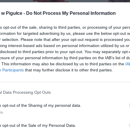
w Pigułce -
Do Not Process My Personal Information
to opt-out of the sale, sharing to third parties, or processing of your per
formation for targeted advertising by us, please use the below opt-out s
r selection. Please note that after your opt-out request is processed y
eing interest-based ads based on personal information utilized by us or
disclosed to third parties prior to your opt-out. You may separately opt-
losure of your personal information by third parties on the IAB’s list of
. This information may also be disclosed by us to third parties on the
IA
Participants
that may further disclose it to other third parties.
Fot. Pixabay
l Data Processing Opt Outs
 objawowych – 3 dni od ustąpienia objawów, ale nie krócej niż 13
o opt-out of the Sharing of my personal data.
enia objawów,
In
CZ RÓWNIEŻ:
o opt-out of the Sale of my Personal Data.