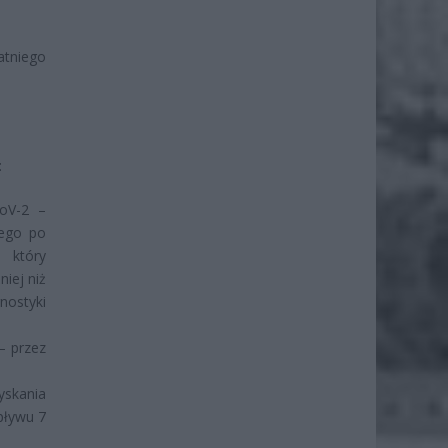
tniego
:
CoV-2 –
cego po
, który
iej niż
nostyki
– przez
yskania
pływu 7