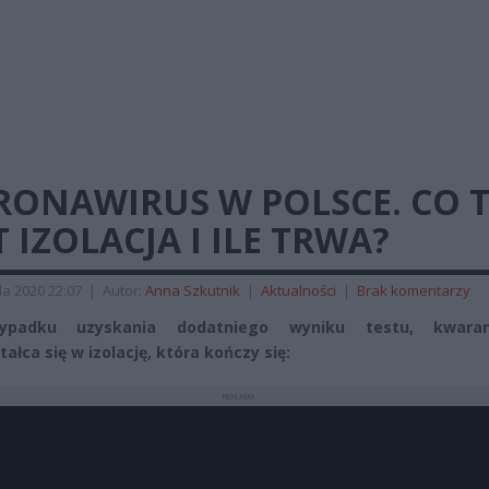
RONAWIRUS W POLSCE. CO 
T IZOLACJA I ILE TRWA?
da 2020 22:07
|
Autor:
Anna Szkutnik
|
Aktualności
|
Brak komentarzy
ypadku uzyskania dodatniego wyniku testu, kwaran
ałca się w izolację, która kończy się:
REKLAMA