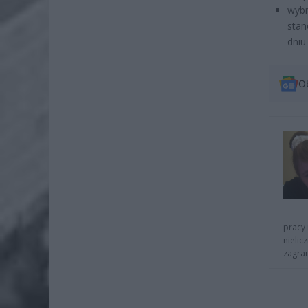
wybr
stan
dniu
O
pracy 
nielic
zagra