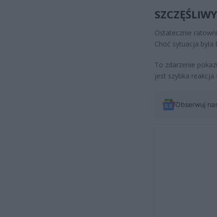
SZCZĘŚLIWY
Ostatecznie ratown
Choć sytuacja była
To zdarzenie pokazu
jest szybka reakcja
Obserwuj na