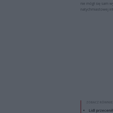
nie mógł się sam wy
natychmiastowej int
ZOBACZ RÓWNIE
Lidl przeceni