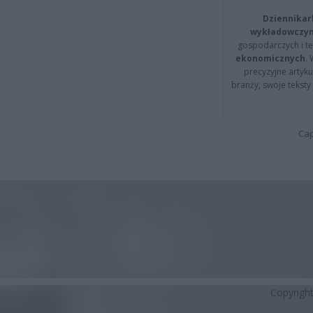
Dziennikar
wykładowczyn
gospodarczych i t
ekonomicznych
.
precyzyjne artyku
branży, swoje tekst
Cap
Copyrigh