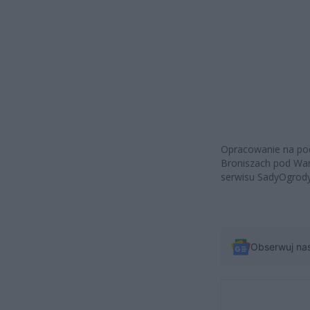
Opracowanie na pod
Broniszach pod War
serwisu SadyOgrody,
Obserwuj na