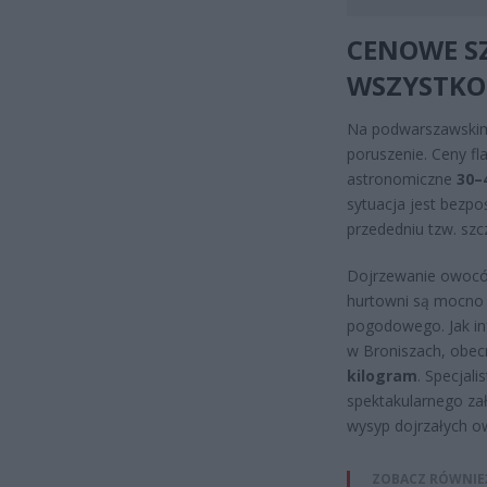
CENOWE S
WSZYSTKO
Na podwarszawskim
poruszenie. Ceny f
astronomiczne
30–
sytuacja jest bezpo
przededniu tzw. sz
Dojrzewanie owoców
hurtowni są mocno 
pogodowego. Jak in
w Broniszach, obecn
kilogram
. Specjal
spektakularnego zał
wysyp dojrzałych o
ZOBACZ RÓWNIE