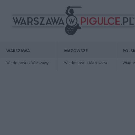
WARSZAWA
MAZOWSZE
POLSK
Wiadomości z Warszawy
Wiadomości z Mazowsza
Wiadomo