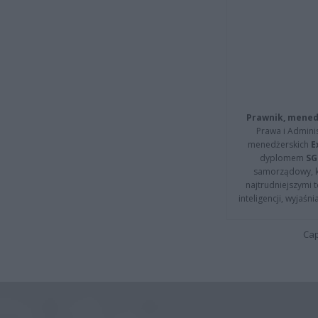
Prawnik, menedż
Prawa i Adminis
menedżerskich
E
dyplomem
SG
samorządowy, kt
najtrudniejszymi t
inteligencji, wyjaś
Cap