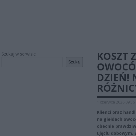
KOSZT 
Szukaj w serwisie
Szukaj
OWOCÓW
DZIEŃ!
RÓŻNIC
1 czerwca 2026 09:56
Klienci oraz hand
na giełdach owo
obecnie prawdziw
ujęciu dobowym. E