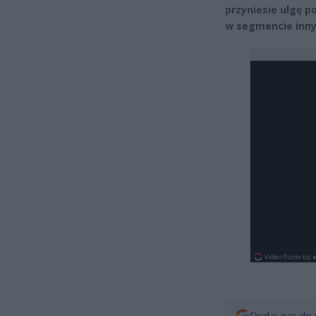
przyniesie ulgę 
w segmencie inn
Dodaj nas do 