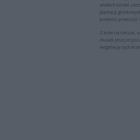
wielkich korekt ce
plantacji gruntowyc
powinno przełożyć s
Z kolei na tańsze,
musieli jeszcze poc
wegetację tych krz