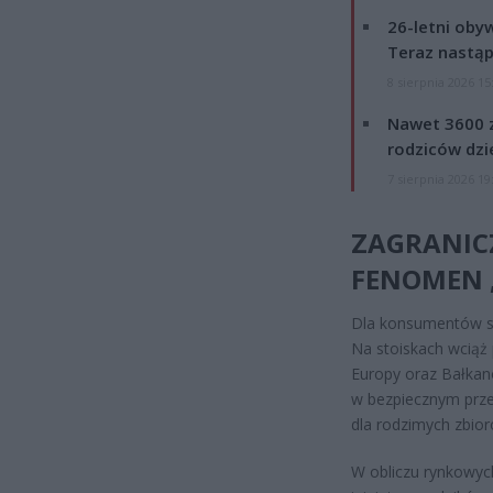
26-letni obyw
Teraz nastąp
8 sierpnia 2026 15
Nawet 3600 z
rodziców dzie
7 sierpnia 2026 19
ZAGRANIC
FENOMEN 
Dla konsumentów sz
Na stoiskach wciąż
Europy oraz Bałkanó
w bezpiecznym przed
dla rodzimych zbior
W obliczu rynkowych