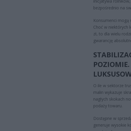
inicjatywa rolników
bezpośrednio na sw
Konsumenci mogą we
Choć w niektórych l
zł, to dla wielu ro
gwarancję absolutn
STABILIZ
POZIOMIE.
LUKSUSO
O ile w sektorze tr
malin wykazuje skr
nagłych skokach no
podaży towaru.
Dostępne w sprzeda
generuje wysokie k