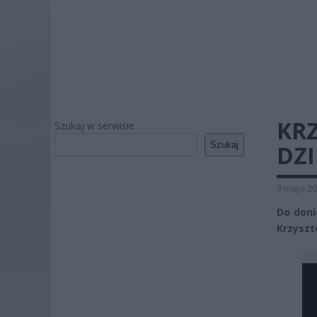
KRZ
Szukaj w serwisie
Szukaj
DZ
9 maja 20
Do doni
Krzyszt