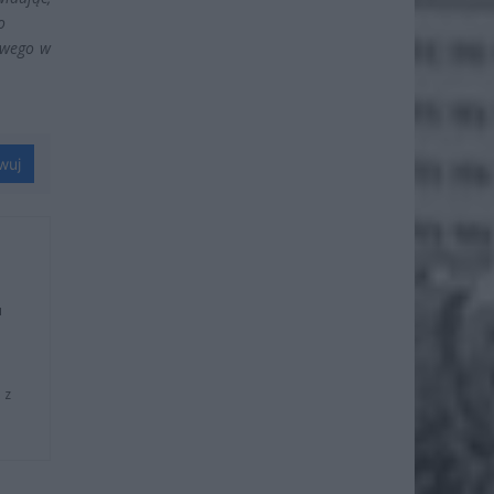
ło
owego w
wuj
u
 z