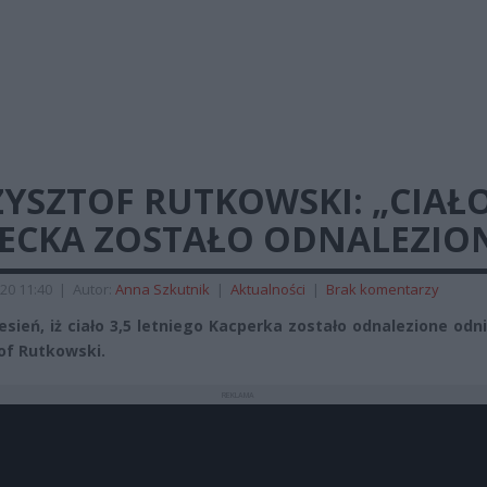
YSZTOF RUTKOWSKI: „CIAŁ
IECKA ZOSTAŁO ODNALEZIO
20 11:40
|
Autor:
Anna Szkutnik
|
Aktualności
|
Brak komentarzy
esień, iż ciało 3,5 letniego Kacperka zostało odnalezione odni
of Rutkowski.
REKLAMA