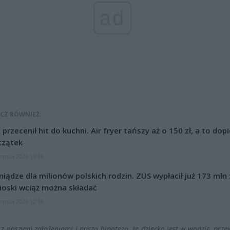
ad
CZ RÓWNIEŻ:
l przecenił hit do kuchni. Air fryer tańszy aż o 150 zł, a to dop
czątek
erpnia 2026 16:06
niądze dla milionów polskich rodzin. ZUS wypłacił już 173 mln z
oski wciąż można składać
erpnia 2026 12:56
z naszymi założeniami i naszą hipotezą, że dziecko jest w wodzie, przew