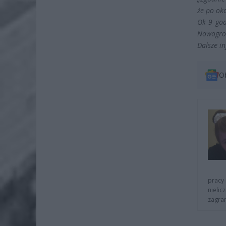
że po ok
Ok 9 god
Nowogro
Dalsze i
O
pracy 
nielic
zagra