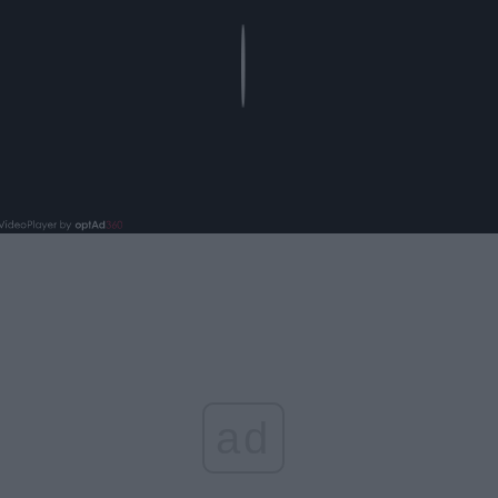
Play
ad