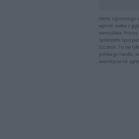
Mimo ogromnego sen
wprost: walka z gi
niemożliwa. Proces 
Spółdzielni Spożyw
Szczecin. To nie ty
polskiego handlu, w
ważniejsza niż agr