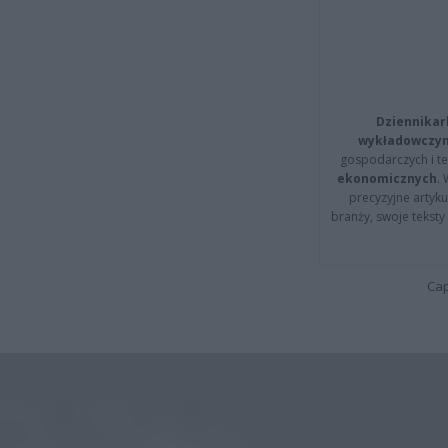
Dziennikar
wykładowczyn
gospodarczych i t
ekonomicznych
.
precyzyjne artyku
branży, swoje tekst
Cap