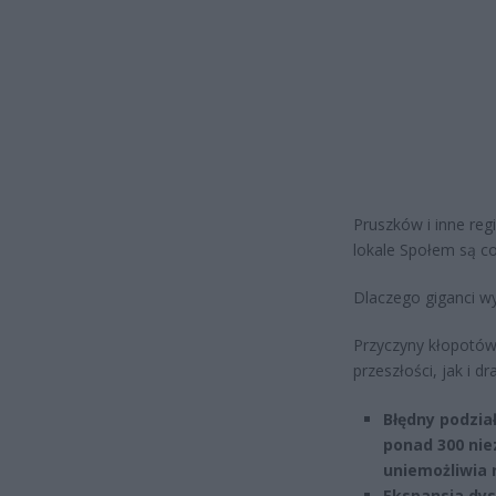
Pruszków i inne reg
lokale Społem są c
Dlaczego giganci w
Przyczyny kłopotów
przeszłości, jak i d
Błędny podział
ponad 300 nie
uniemożliwia
Ekspansja dys