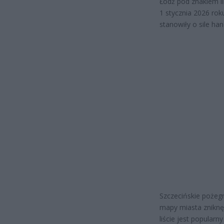
Łódź pod znakiem li
1 stycznia 2026 rok
stanowiły o sile ha
Szczecińskie pożegn
mapy miasta zniknęł
liście jest popularn