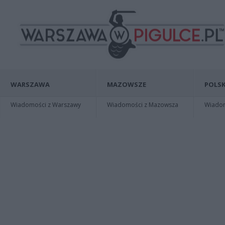
WARSZAWA
MAZOWSZE
POLSK
Wiadomości z Warszawy
Wiadomości z Mazowsza
Wiadomo