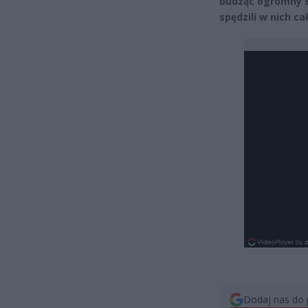
budząc ogromny s
spędzili w nich c
Dodaj nas do 