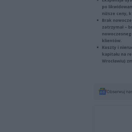
po likwidowan
niższe ceny, 
Brak nowoczes
zatrzymał – b
nowoczesnego
klientów.
Koszty i nier
kapitału na 
Wrocławiu) zm
Obserwuj na