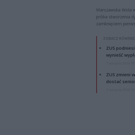
Warszawska Wola w o
próba stworzenia d
zamknięciem pierwsz
ZOBACZ RÓWNIE
ZUS podniesie
wynieść wypł
7 sierpnia 2026 19
ZUS zmieni w
dostać senio
7 sierpnia 2026 13