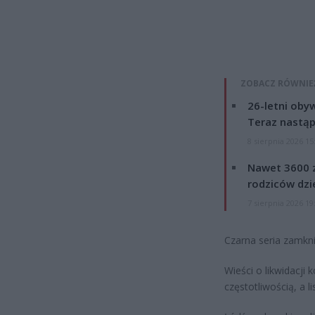
ZOBACZ RÓWNIE
26-letni obyw
Teraz nastąp
8 sierpnia 2026 15
Nawet 3600 z
rodziców dzie
7 sierpnia 2026 19
Czarna seria zamkn
Wieści o likwidacji
częstotliwością, a 