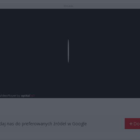
REKLAMA
Play
aj nas do preferowanych źródeł w Google
Do