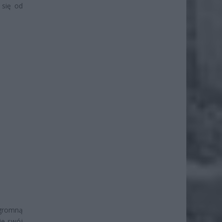
 się od
gromną
je swój