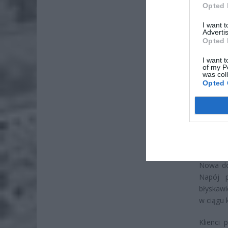
Opted 
I want 
Advertis
ZOBA
Opted 
Naw
I want t
rod
of my P
was col
7 si
Opted 
ZUS
wyn
7 si
Tłumy w
Nowa do
Napój 
błyskawi
w ciągu 
Klienci 