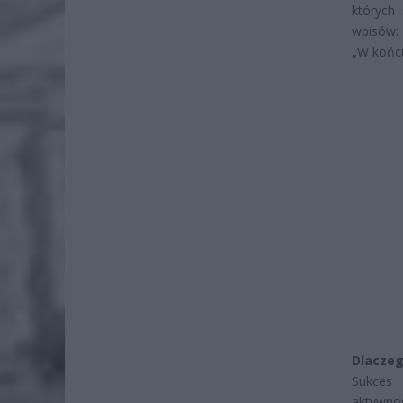
których
wpisów:
„W końcu
Dlaczeg
Sukces 
aktywno