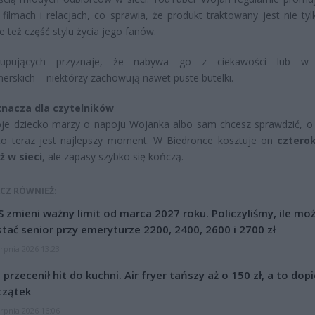
filmach i relacjach, co sprawia, że produkt traktowany jest nie tyl
le też część stylu życia jego fanów.
kupujących przyznaje, że nabywa go z ciekawości lub w 
nerskich – niektórzy zachowują nawet puste butelki.
znacza dla czytelników
oje dziecko marzy o napoju Wojanka albo sam chcesz sprawdzić, o 
to teraz jest najlepszy moment. W Biedronce kosztuje on
cztero
ż w sieci
, ale zapasy szybko się kończą.
CZ RÓWNIEŻ:
 zmieni ważny limit od marca 2027 roku. Policzyliśmy, ile mo
tać senior przy emeryturze 2200, 2400, 2600 i 2700 zł
erpnia 2026 13:23
l przecenił hit do kuchni. Air fryer tańszy aż o 150 zł, a to dop
czątek
erpnia 2026 16:06