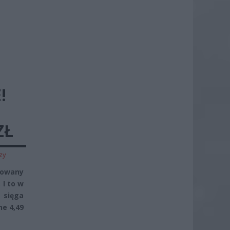
!
ZŁ
zy
nowany
 I to w
 sięga
ne 4,49