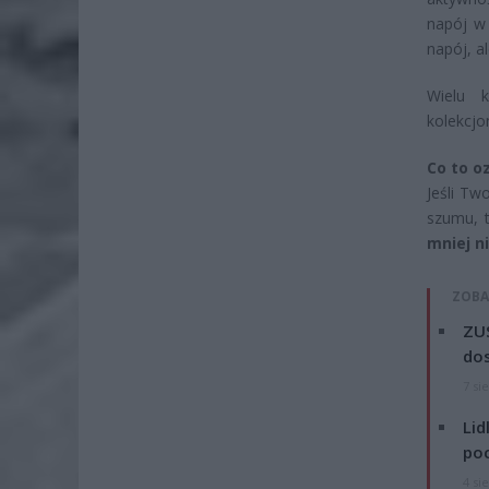
napój w 
napój, a
Wielu 
kolekcjo
Co to o
Jeśli Tw
szumu, 
mniej ni
ZOBA
ZUS
dos
7 si
Lid
po
4 si