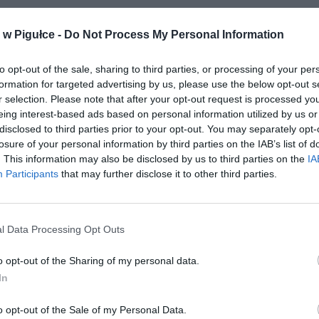
który stał się fenomenem Internetu
k” to kolorowy napój stworzony we współpracy z youtuberem Wo
w Pigułce -
Do Not Process My Personal Information
z najbardziej rozpoznawalnych twórców wśród młodszych odbi
 dostępny jest w dwóch smakach:
truskawka–malina
oraz
pomar
to opt-out of the sale, sharing to third parties, or processing of your per
inia
. Już po premierze zdobył status produktu kolekcjonerskiego –
formation for targeted advertising by us, please use the below opt-out s
awiali się w kolejkach, a na aukcjach internetowych ceny za butelkę 
r selection. Please note that after your opt-out request is processed y
sięciu złotych.
eing interest-based ads based on personal information utilized by us or
disclosed to third parties prior to your opt-out. You may separately opt-
losure of your personal information by third parties on the IAB’s list of
. This information may also be disclosed by us to third parties on the
IA
Participants
that may further disclose it to other third parties.
l Data Processing Opt Outs
ad
o opt-out of the Sharing of my personal data.
In
o opt-out of the Sale of my Personal Data.