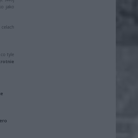
ko jako
celach
co tyle
krotnie
że
iero