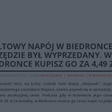
LTOWY NAPÓJ W BIEDRONCE
ZĘDZIE BYŁ WYPRZEDANY. W
DRONCE KUPISZ GO ZA 4,49 
ernika 2025 16:36
|
Autor:
Anna Szkutnik
|
Aktualności
|
Brak komentar
powrót hitu, na który czekali fani! Napój „Wojanek”, syg
opularnego youtubera Wojana, znowu pojawił się w sprzedaży.
wo atrakcyjnej cenie. Podczas gdy w Internecie jego cena
0–25 zł za butelkę, w Biedronce można go teraz kupić za jedy