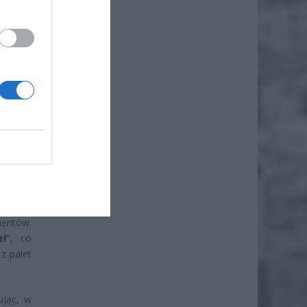
ientów.
ł”
, co
z palet
ując, w