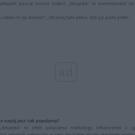
 sklepach jeszcze można znaleźć „Wojanka”. W komentarzach roi
 udało mi się dorwać!”, „Wczoraj było pełno, dziś już puste półki!”.
ad
o napój jest tak popularny?
„Wojanka” to efekt połączenia marketingu influencerów z o
ścią młodych odbiorców w sieci. YouTuber Wojan regularnie promu