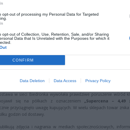
In
to opt-out of processing my Personal Data for Targeted
ing.
CZ RÓWNIEŻ:
In
et 3600 zł miesięcznie zamiast 800+. Nowa propozycja dla
o opt-out of Collection, Use, Retention, Sale, and/or Sharing
ziców dzieci do 3. roku życia
ersonal Data that Is Unrelated with the Purposes for which it
lected.
erpnia 2026 19:29
Out
 podniesie próg 500 plus dla seniorów. Policzyliśmy, ile może
CONFIRM
ieść wypłata przy emeryturze od 2200 do 2700 zł
erpnia 2026 19:14
Data Deletion
Data Access
Privacy Policy
 Biedronkach. Cena wywołała poruszenie
stawa w sieci Biedronka wywołała prawdziwe poruszenie wśród kl
pojawił się na półkach z oznaczeniem
„Supercena – 4,49 z
cznie przyciągnęło uwagę kupujących. W wielu sklepach towar znika 
kilku godzin od dostawy.
publikują zdjęcia i nagrania w mediach społecznościowych, inform