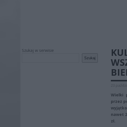
KU
Szukaj w serwisie
Szukaj
WS
BIE
23 paździ
Wielki 
przez p
wyjątko
nawet 2
zł.