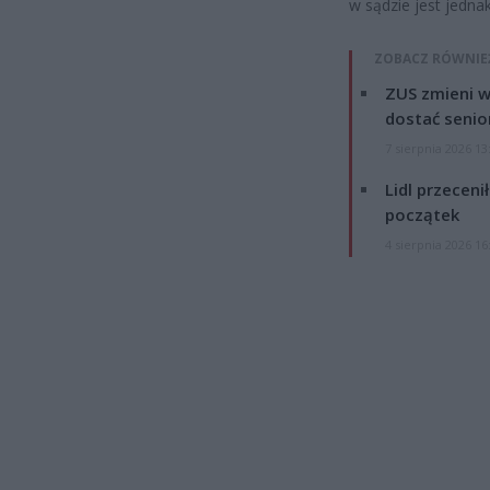
w sądzie jest jedna
ZOBACZ RÓWNIE
ZUS zmieni w
dostać senio
7 sierpnia 2026 13
Lidl przeceni
początek
4 sierpnia 2026 16