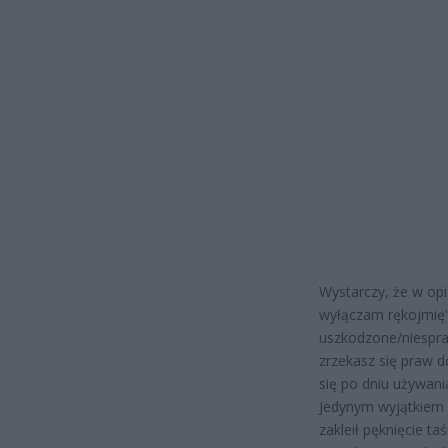
Wystarczy, że w opi
wyłączam rękojmię”,
uszkodzone/niespra
zrzekasz się praw 
się po dniu używan
Jedynym wyjątkiem 
zakleił pęknięcie t