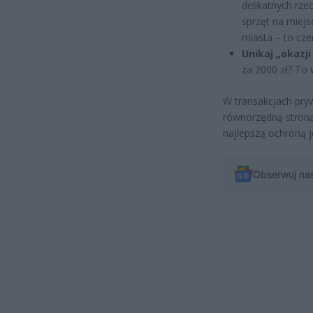
delikatnych rz
sprzęt na miejs
miasta – to cze
Unikaj „okazji 
za 2000 zł? To 
W transakcjach pryw
równorzędną stroną
najlepszą ochroną j
Obserwuj na