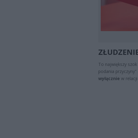
ZŁUDZENI
To największy szok
podania przyczyny”
wyłącznie
w relacj