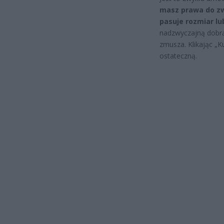
masz prawa do zwr
pasuje rozmiar lu
nadzwyczajną dobrą 
zmusza. Klikając „K
ostateczną.