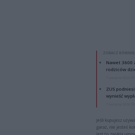
ZOBACZ RÓWNIE
Nawet 3600 z
rodziców dzie
7 sierpnia 2026 19
ZUS podniesie
wynieść wypł
7 sierpnia 2026 19
Jeśli kupujesz używ
garaż, nie jesteś k
Jest to zwykła umow