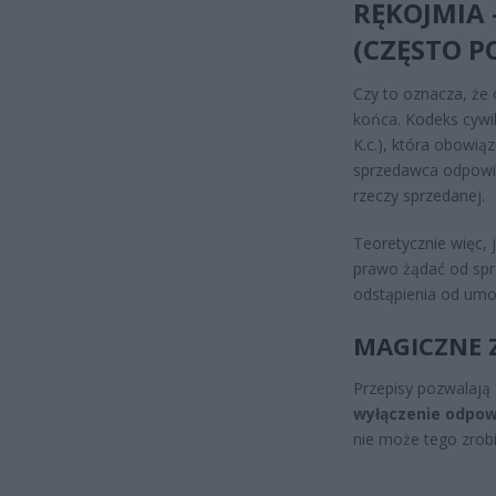
RĘKOJMIA
(CZĘSTO P
Czy to oznacza, że
końca. Kodeks cywil
K.c.), która obowią
sprzedawca odpowiad
rzeczy sprzedanej.
Teoretycznie więc, j
prawo żądać od spr
odstąpienia od umow
MAGICZNE 
Przepisy pozwalaj
wyłączenie odpowi
nie może tego zrobi