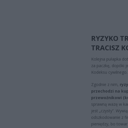
RYZYKO T
TRACISZ 
Kolejna pułapka dot
za paczkę, dopóki je
Kodeksu cywilnego.
Zgodnie z nim,
ryz
przechodzi na kup
przewoźnikowi (k
sprawną wazę w kart
jest „czysty”. Wywi
odszkodowanie z fi
pieniędzy, bo towar