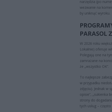
narzędzia (po nume
wezwanie na komend
by uniknąć wyroku.
PROGRAMY
PARASOL Z
W 2026 roku większ
Lokalnie) oferuje w
Polegają one na tym
zamrażane na konci
że „wszystko OK”.
To najlepsze zabezp
w przypadku niedotar
zdjęciu). Jednak w 
opisie”, „sukienka 
strony do dogadani
tych usług – często