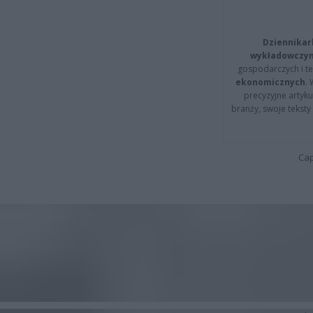
Dziennikar
wykładowczyn
gospodarczych i t
ekonomicznych
.
precyzyjne artyku
branży, swoje tekst
Cap