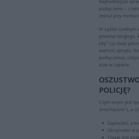
Najtrudniejsze spra
podłączeniu – czarn
zepsuł przy montażu
W sądzie cywilnym 
powołać biegłego, k
luty” czy ślady piec
wartość sprzętu. Be
podłączenia), odzys
idzie w zaparte.
OSZUSTWO (
POLICJĘ?
Czym innym jest spó
zmechacone”), a cz
Zapłaciłeś, a ko
Otrzymałeś w pa
Towar jest podr