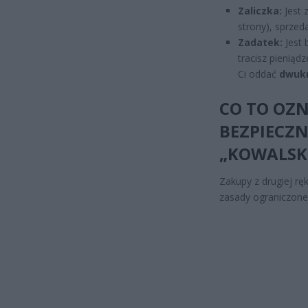
Zaliczka:
Jest z
strony), sprze
Zadatek:
Jest 
tracisz pieniąd
Ci oddać
dwukr
CO TO OZN
BEZPIECZ
„KOWALSK
Zakupy z drugiej rę
zasady ograniczone