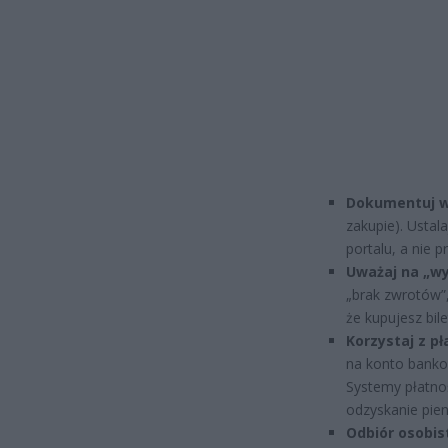
Dokumentuj w
zakupie). Ustal
portalu, a nie 
Uważaj na „wy
„brak zwrotów”
że kupujesz bile
Korzystaj z pł
na konto banko
Systemy płatno
odzyskanie pieni
Odbiór osobist