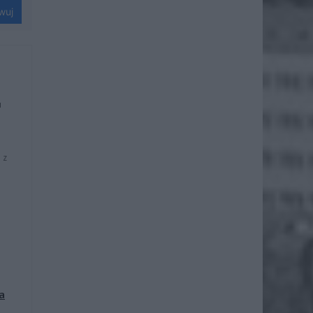
wuj
u
 z
a