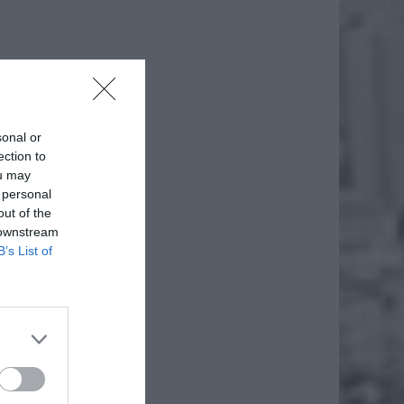
sonal or
ection to
ou may
 personal
daj
out of the
 downstream
B’s List of