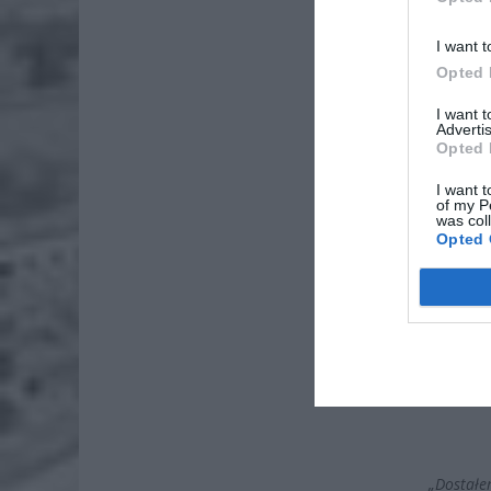
I want t
Opted 
I want 
Advertis
Opted 
I want t
of my P
was col
Opted 
„Dostałe