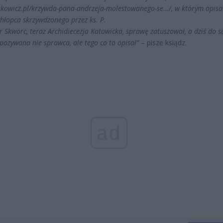
sakowicz.pl/krzywda-pana-andrzeja-molestowanego-se…/, w którym opis
hłopca skrzywdzonego przez ks. P.
r Skworc, teraz Archidiecezja Katowicka, sprawę zatuszował, a dziś do 
 pozywana nie sprawca, ale tego co to opisał”
– pisze ksiądz.
ad