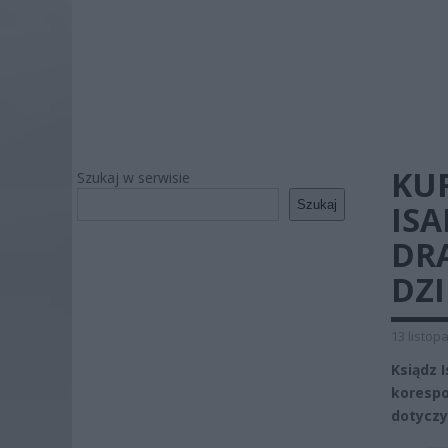
KU
Szukaj w serwisie
Szukaj
ISA
DR
DZI
13 listop
Ksiądz 
korespo
dotyczy