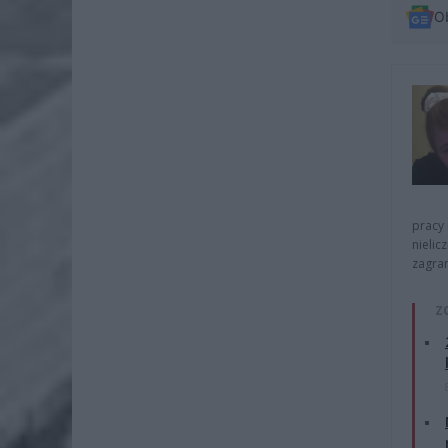
O
pracy 
nielic
zagra
Z