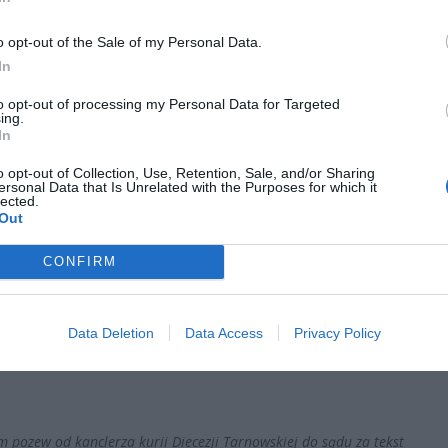
o opt-out of the Sale of my Personal Data.
In
to opt-out of processing my Personal Data for Targeted
ing.
In
o opt-out of Collection, Use, Retention, Sale, and/or Sharing
ersonal Data that Is Unrelated with the Purposes for which it
lected.
Out
CONFIRM
Data Deletion
Data Access
Privacy Policy
m pozew od kanclerza kurii Diecezji Tarnowskiej do sądu za tekst