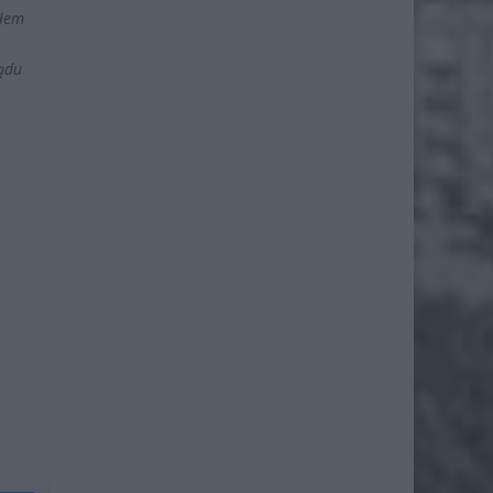
ałem
sądu