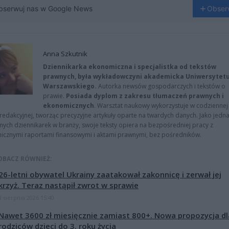
bserwuj nas w Google News
Obser
Anna Szkutnik
Dziennikarka ekonomiczna i specjalistka od tekstów
prawnych, była wykładowczyni akademicka Uniwersytet
Warszawskiego.
Autorka newsów gospodarczych i tekstów o
prawie.
Posiada dyplom z zakresu tłumaczeń prawnych i
ekonomicznych
. Warsztat naukowy wykorzystuje w codziennej
redakcyjnej, tworząc precyzyjne artykuły oparte na twardych danych. Jako jedna
znych dziennikarek w branży, swoje teksty opiera na bezpośredniej pracy z
nicznymi raportami finansowymi i aktami prawnymi, bez pośredników.
OBACZ RÓWNIEŻ:
26-letni obywatel Ukrainy zaatakował zakonnicę i zerwał jej
krzyż. Teraz nastąpił zwrot w sprawie
8 sierpnia 2026 15:40
Nawet 3600 zł miesięcznie zamiast 800+. Nowa propozycja dl
rodziców dzieci do 3. roku życia