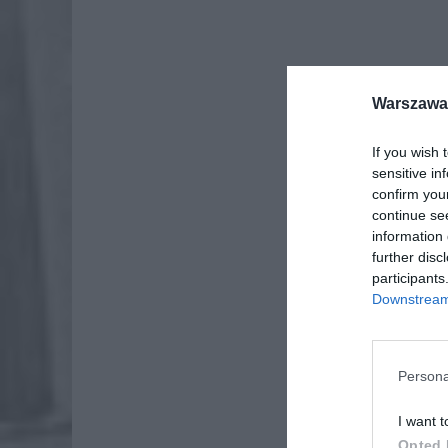
Warszawa 
If you wish 
sensitive in
confirm you
continue se
Dod
information 
further disc
participants
Downstream 
Persona
I want t
Opted 