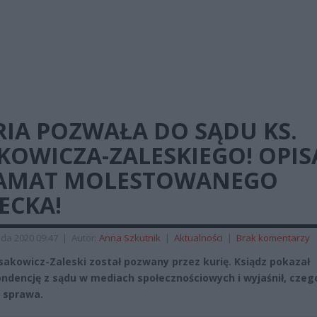
RIA POZWAŁA DO SĄDU KS.
KOWICZA-ZALESKIEGO! OPIS
AMAT MOLESTOWANEGO
ECKA!
ada 2020 09:47
|
Autor:
Anna Szkutnik
|
Aktualności
|
Brak komentarzy
Isakowicz-Zaleski został pozwany przez kurię. Ksiądz pokazał
ndencję z sądu w mediach społecznościowych i wyjaśnił, czeg
 sprawa.