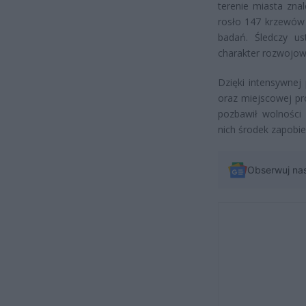
terenie miasta znal
rosło 147 krzewów 
badań. Śledczy us
charakter rozwojow
Dzięki intensywnej
oraz miejscowej pr
pozbawił wolności
nich środek zapobi
Obserwuj na