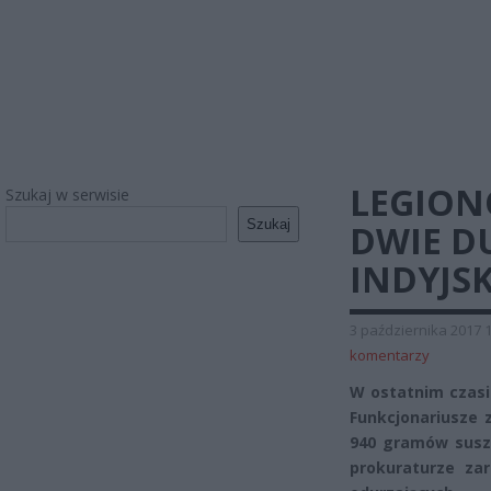
LEGION
Szukaj w serwisie
Szukaj
DWIE D
INDYJS
3 października 2017 
komentarzy
W ostatnim czasie
Funkcjonariusze z
940 gramów suszu
prokuraturze za