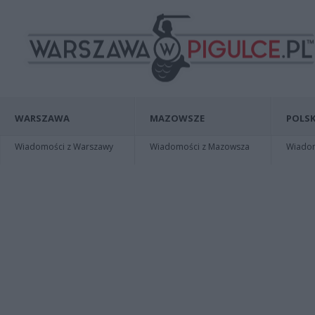
WARSZAWA
MAZOWSZE
POLSK
Wiadomości z Warszawy
Wiadomości z Mazowsza
Wiadomo