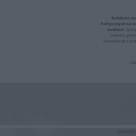
Redaktor na
Politycznych na 
mediach.
Specja
inwestor giełd
dziennikarski z pr
Cap
Copyrigh