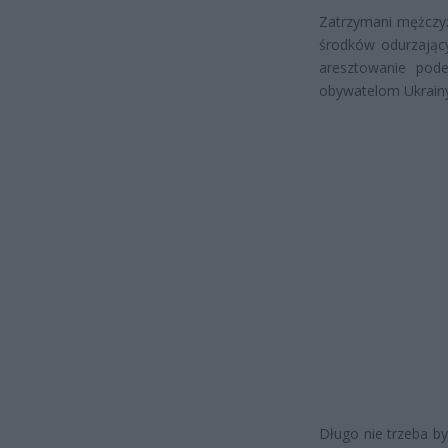
Zatrzymani mężczyźn
środków odurzający
aresztowanie pode
obywatelom Ukrainy
Długo nie trzeba by