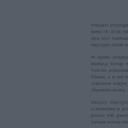
Policjanci przystąp
wieku 18 i 20 lat. K
silna woń marihuan
Mężczyźni zostali za
W wyniku podjętych
plantację konopi i
Podczas przeszukan
foliową, a w niej 
znalezione kolejne
obywatela Ukrainy 
Wszyscy mężczyźni
uczestnictwa w prz
postaci 940 gramów
konopie zostały ze