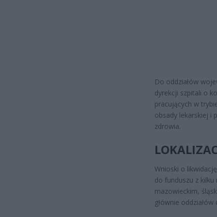
Do oddziałów woje
dyrekcji szpitali o 
pracujących w tryb
obsady lekarskiej i
zdrowia.
LOKALIZAC
Wnioski o likwidacj
do funduszu z kilk
mazowieckim, śląsk
głównie oddziałów ch