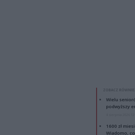
ZOBACZ RÓWNIE
Wielu senior
podwyższy e
4 sierpnia 2026 12
1600 zł mies
Wiadomo, co