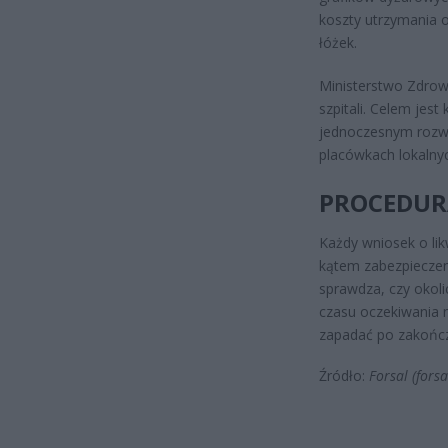
koszty utrzymania 
łóżek.
Ministerstwo Zdrowi
szpitali. Celem jest
jednoczesnym rozwo
placówkach lokalny
PROCEDUR
Każdy wniosek o li
kątem zabezpiecze
sprawdza, czy okoli
czasu oczekiwania 
zapadać po zakończ
Źródło:
Forsal (forsa