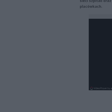
sieci szpitali or
placówkach.