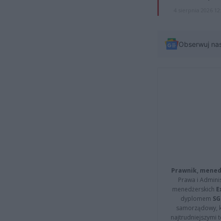
4 sierpnia 2026 12
Obserwuj na
Prawnik, menedż
Prawa i Adminis
menedżerskich
E
dyplomem
SG
samorządowy, kt
najtrudniejszymi t