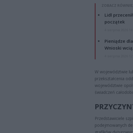
ZOBACZ RÓWNIE
Lidl przeceni
początek
4 sierpnia 2026 16
Pieniądze dla
Wnioski wcią
4 sierpnia 2026 12
W województwie lub
przekształcenia odd
województwie opols
świadczeń całodob
PRZYCZYN
Przedstawiciele sz
podejmowanych decy
grafików dyżurowyc