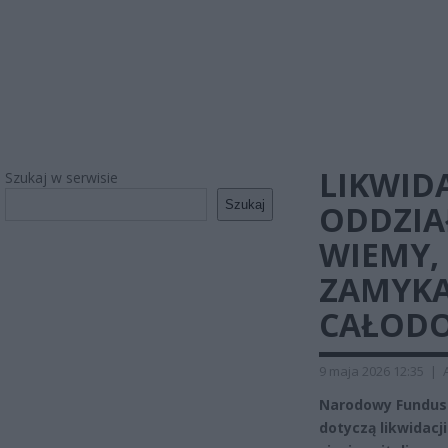
LIKWID
Szukaj w serwisie
Szukaj
ODDZIA
WIEMY,
ZAMYKA
CAŁOD
9 maja 2026 12:35
|
Narodowy Fundusz 
dotyczą likwidac