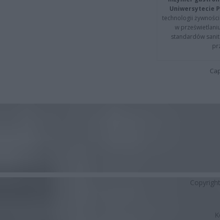
Uniwersytecie P
technologii żywności 
w prześwietlani
standardów sanita
pr
Cap
Copyrigh
K