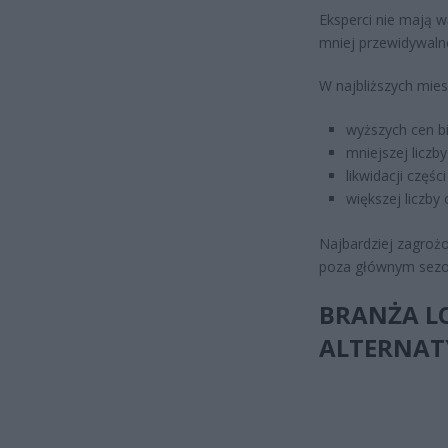
Eksperci nie mają 
mniej przewidywaln
W najbliższych mie
wyższych cen bi
mniejszej liczb
likwidacji części
większej liczby
Najbardziej zagroż
poza głównym sez
BRANŻA L
ALTERNA