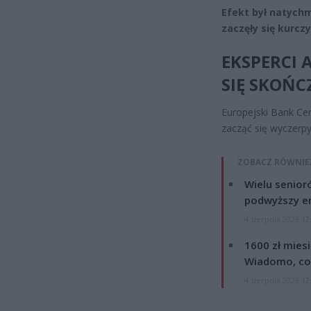
Efekt był natych
zaczęły się kurczy
EKSPERCI 
SIĘ SKOŃC
Europejski Bank Cen
zacząć się wyczerp
ZOBACZ RÓWNIE
Wielu senior
podwyższy e
4 sierpnia 2026 12
1600 zł mies
Wiadomo, co
4 sierpnia 2026 12