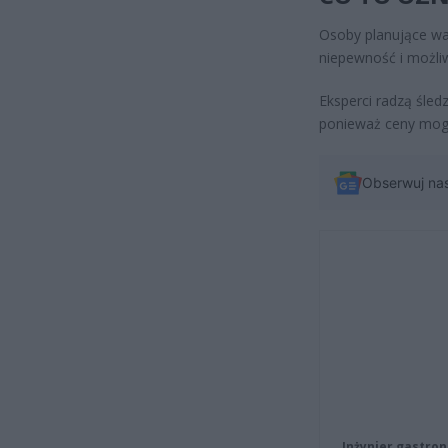
Osoby planujące wa
niepewność i możli
Eksperci radzą śled
ponieważ ceny mogą
Obserwuj na
Inżynier gastron