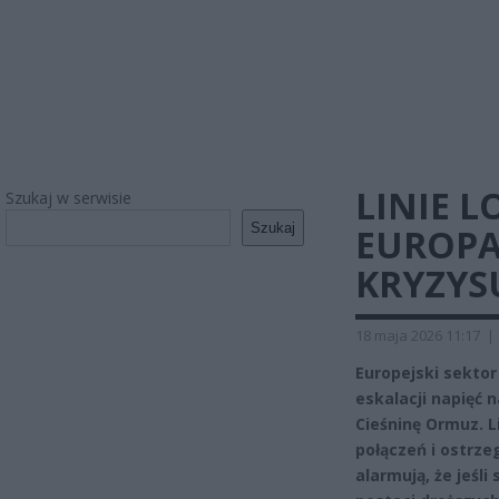
LINIE 
Szukaj w serwisie
Szukaj
EUROPA
KRYZYS
18 maja 2026 11:17
|
Europejski sekto
eskalacji napięć 
Cieśninę Ormuz. L
połączeń i ostrz
alarmują, że jeśl