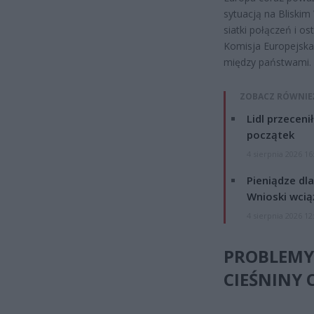
sytuacją na Bliskim
siatki połączeń i 
Komisja Europejska
między państwami.
ZOBACZ RÓWNIE
Lidl przeceni
początek
4 sierpnia 2026 16
Pieniądze dla
Wnioski wcią
4 sierpnia 2026 12
PROBLEMY 
CIEŚNINY