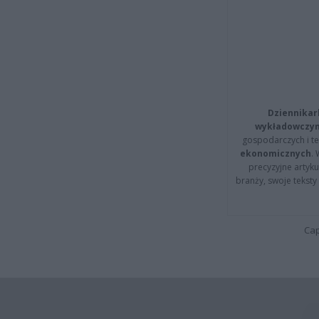
Dziennikar
wykładowczyn
gospodarczych i t
ekonomicznych
.
precyzyjne artyku
branży, swoje tekst
Cap