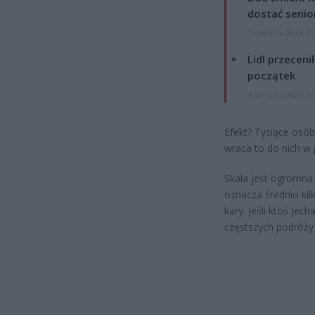
dostać senio
7 sierpnia 2026 13
Lidl przeceni
początek
4 sierpnia 2026 16
Efekt? Tysiące osób
wraca to do nich w
Skala jest ogromna.
oznacza średnio kil
kary. Jeśli ktoś jec
częstszych podróży r