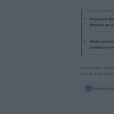
ZOBACZ RÓWNIE
Pieniądze dla
Wnioski wcią
4 sierpnia 2026 12
Wielu senior
podwyższy e
4 sierpnia 2026 12
Jeśli dostałeś taki
rosnąć, a sprawa tra
Obserwuj na