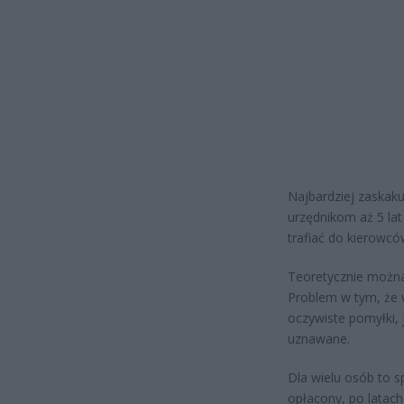
Najbardziej zaskakuj
urzędnikom aż 5 la
trafiać do kierowcó
Teoretycznie można
Problem w tym, że 
oczywiste pomyłki, j
uznawane.
Dla wielu osób to s
opłacony, po latac