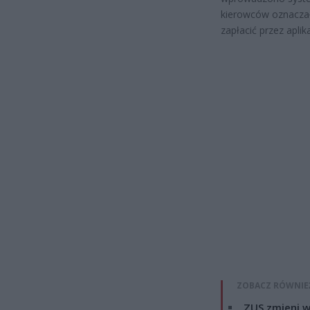
kierowców oznaczał
zapłacić przez aplika
ZOBACZ RÓWNIE
ZUS zmieni w