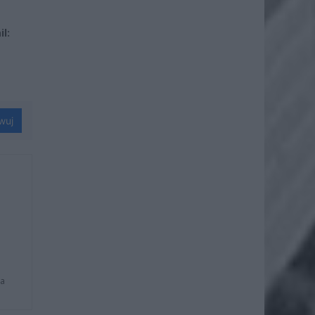
l:
wuj
na