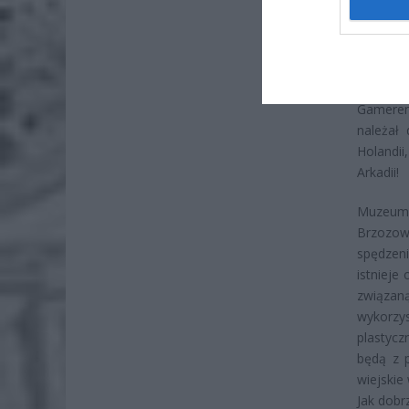
Wspania
łowickie
Dalej r
Nieboro
Gameren
należał 
Holandii
Arkadii!
Muzeum 
Brzozows
spędzen
istnieje
związa
wykorzy
plastycz
będą z p
wiejskie
Jak dobr