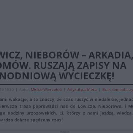
ICZ, NIEBORÓW – ARKADIA
OMÓW. RUSZAJĄ ZAPISY NA
DNODNIOWĄ WYCIECZKĘ!
019 19:30
|
Autor:
Michał Wierzbicki
|
Artykuł partnera
|
Brak komentarz
ami wakacje, a to znaczy, że czas ruszyć w niedalekie, jedn
Pierwsza trasa poprowadzi nas do Łowicza, Nieborowa, i 
o Rodziny Brzozowskich. Ci, którzy z nami jeżdżą, wiedzą,
bardzo dobrze spędzony czas!
REKLAMA