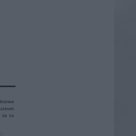
,
y
odniowe
Muzeum
 że to