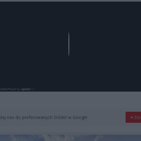
Play
aj nas do preferowanych źródeł w Google
Do