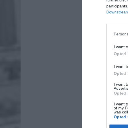
od osad
participants
Downstream 
arcybis
murowan
gospodar
Persona
I want t
Opted 
I want t
Opted 
I want 
Advertis
Opted 
I want t
of my P
was col
Opted 
Co zob