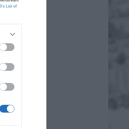
1355 r.
B’s List of
 wznosi
elnej i