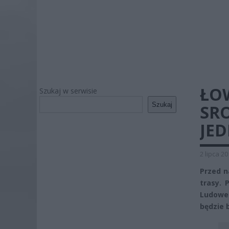
ŁOW
Szukaj w serwisie
Szukaj
SR
JE
2 lipca 2
Przed n
trasy. 
Ludoweg
będzie 