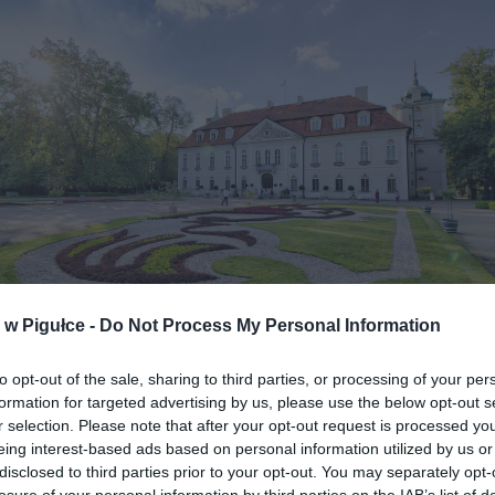
w Pigułce -
Do Not Process My Personal Information
to opt-out of the sale, sharing to third parties, or processing of your per
Fot. Shutterstock
formation for targeted advertising by us, please use the below opt-out s
r selection. Please note that after your opt-out request is processed y
 historyczna wzmianka o Łowiczu pojawia się w bulli papieża Innocen
eing interest-based ads based on personal information utilized by us or
r. Bulla potwierdzała prawa arcybiskupów gnieźnieńskich do okol
disclosed to third parties prior to your opt-out. You may separately opt-
mieniając Łowicz jako główny ich ośrodek. Nazwę wywodzi się najc
losure of your personal information by third parties on the IAB’s list of