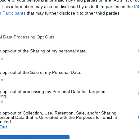
y łowców. Prawa miejskie uzyskuje Łowicz przed 1298 r. Ok. 
. This information may also be disclosed by us to third parties on the
IA
Participants
that may further disclose it to other third parties.
kup Jarosław Skotnicki w miejscu drewnianego grodu nad Bzura
y zamek gotycki, który staje się ośrodkiem administracji kości
czej kasztelanii łowickiej.
l Data Processing Opt Outs
o opt-out of the Sharing of my personal data.
In
o opt-out of the Sale of my Personal Data.
In
ad
to opt-out of processing my Personal Data for Targeted
ing.
In
o opt-out of Collection, Use, Retention, Sale, and/or Sharing
ersonal Data that Is Unrelated with the Purposes for which it
lected.
Out
aczymy w Łowiczu?