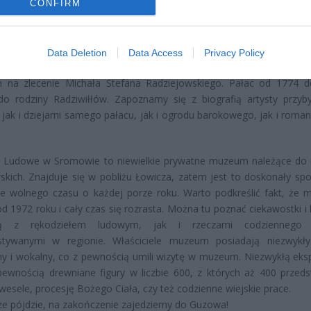
CONFIRM
łą barokowo-renesansowa świątynię, z przebogatą historia, ruin
go, rokokowy kościół pijarów, i niezwykły Trójkątny Rynek.
uszymy do Nieborowa. Tu obowiązkowo poznamy historię Pa
Data Deletion
Data Access
Privacy Policy
wie – barokowego pałacu zaprojektowany przez genialnego Ty
 na zlecenie Michała Stefana Radziejowskiego. Pałac od 1774 
do rodziny Radziwiłłów. Zapoznamy się z biografią artysty przyb
, jak i dziejami samego pałacu, jak i ogrodu barokowego, jak i roman
Ludowe w Sromowie to niewielkie prywatne muzeum należące do 
kich. Znajduje się w pobliżu Łowicza, zatem jest to doskonały sp
ie wolnego czasu o każdej porze roku. Warto podkreślić fakt, że
 od 1972 roku i cały czas się rozrasta. Można tu poznać ciekawostki i 
ną z rękodziełem ludowym, jak i rzeczami codziennego 
stywanymi w regionie. Właściciele muzeum posiadają niezwykły
ny i wokalny, co z pewnością umili wizytę w muzeum. Niezwykłą eks
ewnością drewniane figury w liczbie 600, z których aż 400 przeds
 wesele, procesję Bożego Ciała, czy też codzienne wiejskie prace.
ze pójdzie, na zakończenie zajedziemy do Guzowa!