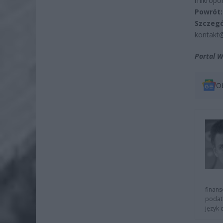
mikropor
Powrót:
Szczegó
kontakt@
Portal 
O
finans
podat
język 