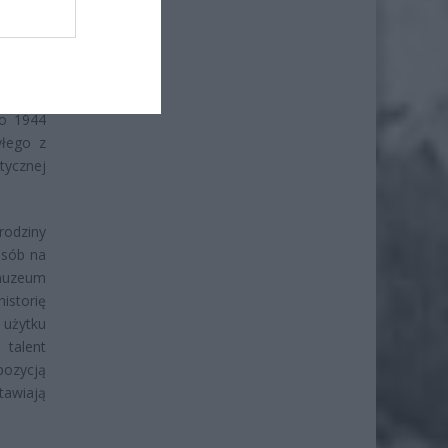
y Zamku
łacu w
lmana z
do 1944
yłego z
tycznej
rodziny
osób na
 muzeum
historię
użytku
 talent
pozycją
tawiają