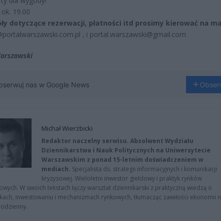
ty dla wygody!
ok. 19.00
ły dotyczące rezerwacji, płatności itd prosimy kierować na mai
portalwarszawski.com.pl , i portal.warszawski@gmail.com
Warszawski
bserwuj nas w Google News
Obser
Michał Wierzbicki
Redaktor naczelny serwisu. Absolwent Wydziału
Dziennikarstwa i Nauk Politycznych na Uniwersytecie
Warszawskim z ponad 15-letnim doświadczeniem w
mediach.
Specjalista ds. strategii informacyjnych i komunikacji
kryzysowej. Wieloletni inwestor giełdowy i praktyk rynków
owych. W swoich tekstach łączy warsztat dziennikarski z praktyczną wiedzą o
kach, inwestowaniu i mechanizmach rynkowych, tłumacząc zawiłości ekonomii 
codzienny.