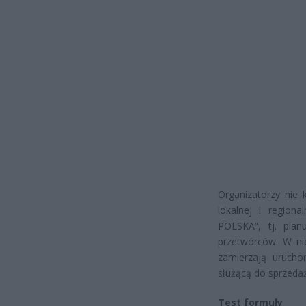
Organizatorzy nie 
lokalnej i regio
POLSKA”, tj. plan
przetwórców. W nie
zamierzają uruch
służącą do sprzedaż
Test formuły