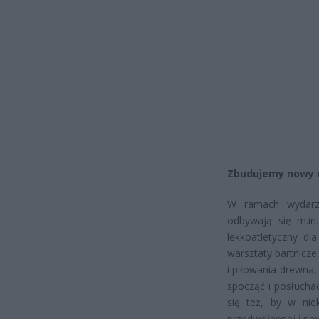
Zbudujemy nowy
W ramach wydarze
odbywają się m.in
lekkoatletyczny dl
warsztaty bartnicze
i piłowania drewna
spocząć i posłucha
się też, by w nie
przedwojennej i po