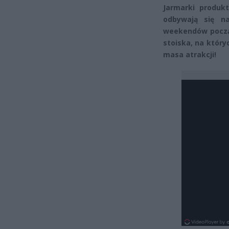
Jarmarki produk
odbywają się n
weekendów począw
stoiska, na który
masa atrakcji!