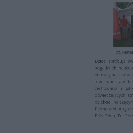
Fot. Mate
Dzieci spróbują sw
pogadanek naukow
edukacyjna lasów 
tego warsztaty ba
cechowania i pił
odwiedzających at
obiekcie należąc
Partnerami program
PKN Orlen, Tor Słu