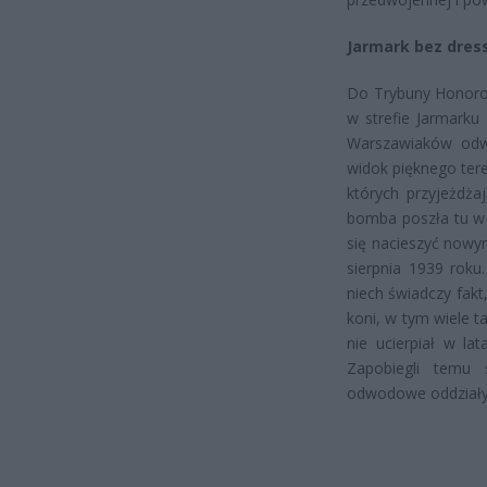
Jarmark bez dres
Do Trybuny Honorow
w strefie Jarmarku
Warszawiaków odw
widok pięknego tere
których przyjeżdża
bomba poszła tu w 
się nacieszyć nowy
sierpnia 1939 roku
niech świadczy fak
koni, w tym wiele 
nie ucierpiał w la
Zapobiegli temu
odwodowe oddziały