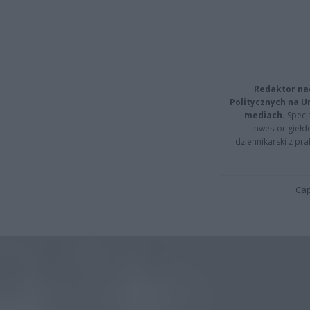
Redaktor na
Politycznych na 
mediach.
Specja
inwestor giełd
dziennikarski z pr
Cap