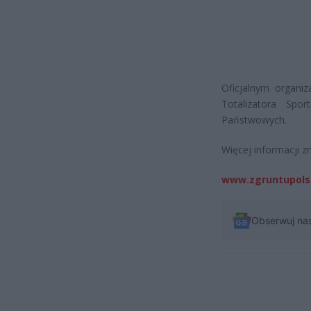
Oficjalnym organi
Totalizatora Sp
Państwowych.
Więcej informacji zn
www.zgruntupols
Obserwuj na