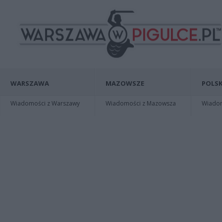
WARSZAWA
MAZOWSZE
POLSK
Wiadomości z Warszawy
Wiadomości z Mazowsza
Wiadomo