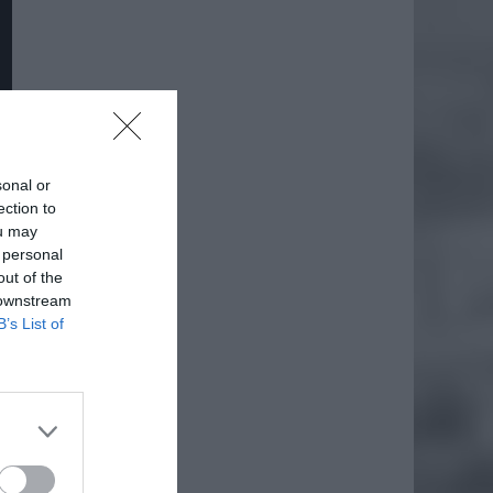
sonal or
ection to
ou may
 personal
out of the
 downstream
B’s List of
daj