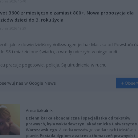
erpnia 2026 15:40
et 3600 zł miesięcznie zamiast 800+. Nowa propozycja dla
ziców dzieci do 3. roku życia
erpnia 2026 19:29
nieoficjalnie dowiedzieliśmy Volkswagen jechał Maczka od Powstańc
 do S8 i miał zielone światło, a wtedy uderzyło w niego audi.
cu pracuje pogotowie, policja. Są utrudnienia w ruchu.
bserwuj nas w Google News
Obser
Anna Szkutnik
Dziennikarka ekonomiczna i specjalistka od tekstów
prawnych, była wykładowczyni akademicka Uniwersytet
Warszawskiego.
Autorka newsów gospodarczych i tekstów o
prawie.
Posiada dyplom z zakresu tłumaczeń prawnych i