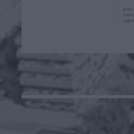
pracy 
nielic
zagra