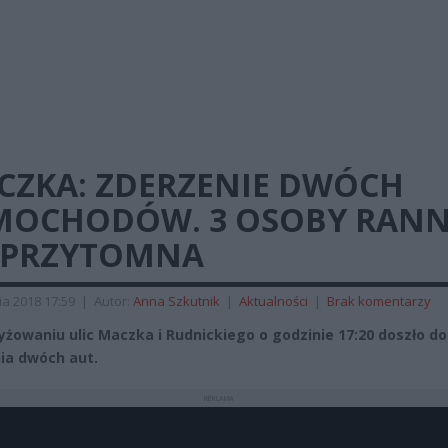
CZKA: ZDERZENIE DWÓCH
MOCHODÓW. 3 OSOBY RANN
EPRZYTOMNA
ia 2018 17:59
|
Autor:
Anna Szkutnik
|
Aktualności
|
Brak komentarzy
yżowaniu ulic Maczka i Rudnickiego o godzinie 17:20 doszło do
ia dwóch aut.
REKLAMA