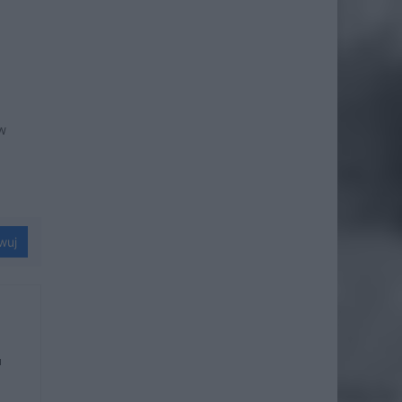
ów
wuj
u