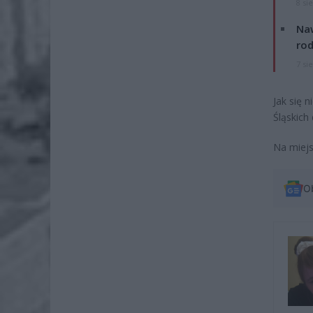
8 si
Naw
rod
7 si
Jak się 
Śląskich
Na miejs
O