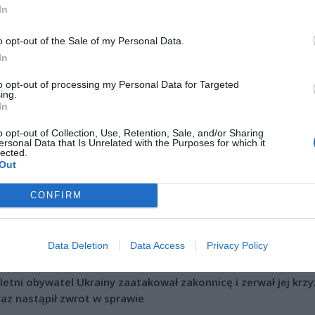
In
o opt-out of the Sale of my Personal Data.
In
to opt-out of processing my Personal Data for Targeted
ing.
In
o opt-out of Collection, Use, Retention, Sale, and/or Sharing
ersonal Data that Is Unrelated with the Purposes for which it
lected.
Out
Fot. Martyna Kobiałka
CONFIRM
 się samochody audi i volkswagen. 3 osoby zostały ranne, a jedna jes
omna.
Data Deletion
Data Access
Privacy Policy
CZ RÓWNIEŻ:
letni obywatel Ukrainy zaatakował zakonnicę i zerwał jej krzy
az nastąpił zwrot w sprawie