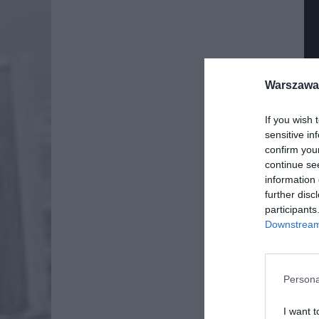
Warszawa 
If you wish 
sensitive in
confirm you
continue se
information 
further disc
participants
Downstream 
Dod
Persona
I want t