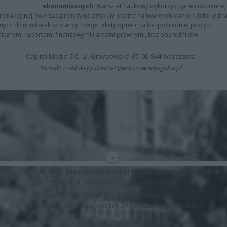
ekonomicznych
. Warsztat naukowy wykorzystuje w codziennej
redakcyjnej, tworząc precyzyjne artykuły oparte na twardych danych. Jako jedna
znych dziennikarek w branży, swoje teksty opiera na bezpośredniej pracy z
nicznymi raportami finansowymi i aktami prawnymi, bez pośredników.
Capital Media S.C. ul. Grzybowska 87, 00-844 Warszawa
Kontakt z redakcją: Kontakt@warszawawpigulce.pl
Copyright © 2026
Niezależny portal warszawawpigulce.pl
∗
Wydawca i właściciel: Capital Media S.C.
ul. Grzybowska 87, 00-844 Warszawa
Kontakt z redakcją:
Kontakt@warszawawpigulce.pl
Polityka Redakcyjna