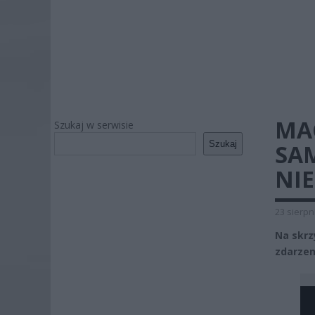
MA
Szukaj w serwisie
Szukaj
SA
NI
23 sierpn
Na skrz
zdarzen