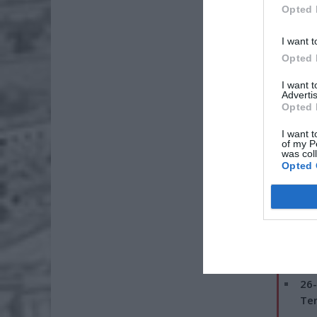
Opted 
I want t
Opted 
I want 
Advertis
Opted 
I want t
of my P
was col
Opted 
Zderzyły
nieprzyt
ZOBA
26-
Ter