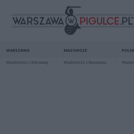
WARSZAWA
MAZOWSZE
POLSK
Wiadomości z Warszawy
Wiadomości z Mazowsza
Wiadomo