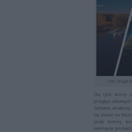
Fot. Urząd 
Dla tych, którzy 
przegląd ciekawych 
zarówno amatorzy fol
się zostać na Mazo
jazdy konnej, kon
kiermasze produktó