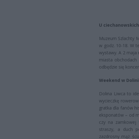
U ciechanowskich
Muzeum Szlachty Ma
w godz. 10-18. W t
wystawy. A 2 maja
miasta obchodach 
odbędzie się koncer
Weekend w Dolini
Dolina Liwca to id
wycieczkę rowerową
gratka dla fanów h
eksponatów – od mi
czy na zamkowej 
straszy, a duch p
zazdrosny mąż ścią