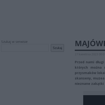
MAJÓW
Szukaj w serwisie
Szukaj
27 kwietnia 2023 00:0
Przed nami dług
których można s
przysmaków lokal
skanseny, muzea 
nieznane zakątki