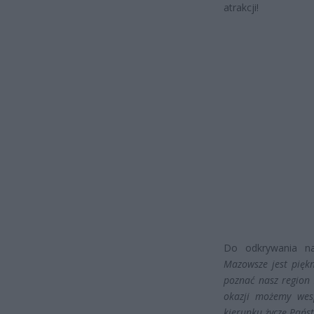
atrakcji!
Do odkrywania n
Mazowsze jest pięk
poznać nasz region z
okazji możemy wesp
kierunku życzę Pań