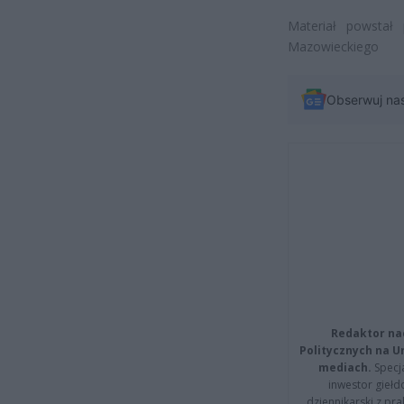
Materiał powstał
Mazowieckiego
Obserwuj na
Redaktor na
Politycznych na 
mediach.
Specja
inwestor giełd
dziennikarski z pr