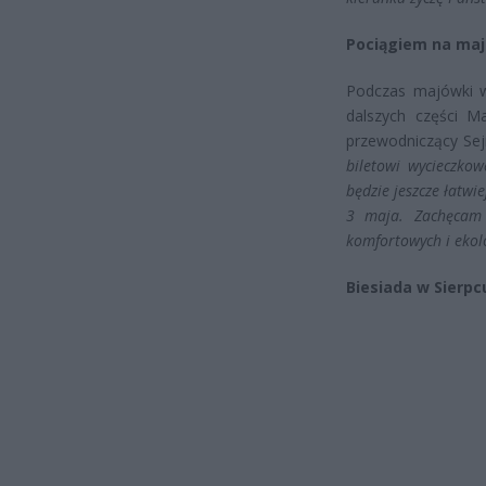
Pociągiem na ma
Podczas majówki wa
dalszych części M
przewodniczący S
biletowi wycieczko
będzie jeszcze łatwi
3 maja. Zachęcam 
komfortowych i ekol
Biesiada w Sierpc