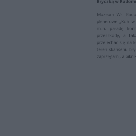
Bryczką w Radom
Muzeum Wsi Radoms
plenerowe „Koń w t
m.in. paradę ko
przeszkody, a tak
przejechać się na k
teren skansenu br
zaprzęgami, a pikni