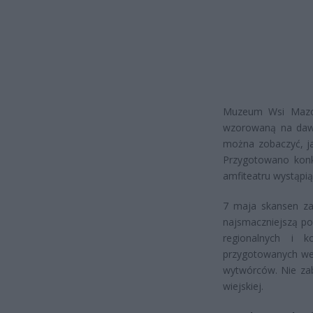
Muzeum Wsi Mazow
wzorowaną na dawn
można zobaczyć, ja
Przygotowano konk
amfiteatru wystąpią
7 maja skansen za
najsmaczniejszą po
regionalnych i k
przygotowanych wed
wytwórców. Nie za
wiejskiej.