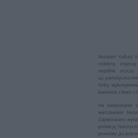
Muzeum Kultury K
rodzinną imprezę
wspólnie uczczą
są: patriotyczno-hi
torby, wykonywania 
kawiarnia z biało-c
Na świętowanie 23
warszawskie Muzeu
Zaplanowano wydarz
prelekcję historyc
powstały „ku pokrze