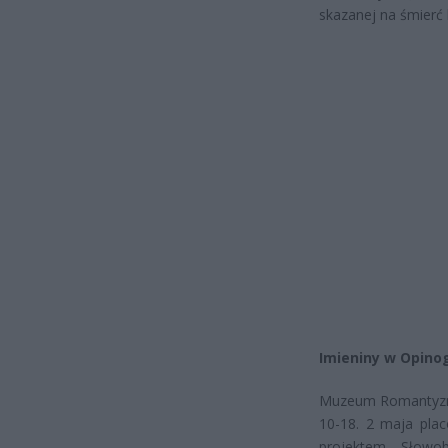
skazanej na śmierć
Imieniny w Opino
Muzeum Romantyzmu
10-18. 2 maja plac
projektem „Słowo