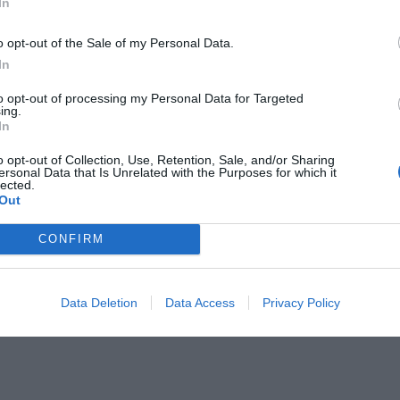
In
 podniesie próg 500 plus dla seniorów. Policzyliśmy, ile może
o opt-out of the Sale of my Personal Data.
ieść wypłata przy emeryturze od 2200 do 2700 zł
In
erpnia 2026 19:14
to opt-out of processing my Personal Data for Targeted
ing.
regionach dominować będzie także zagrożenie wysokie. Dotyczy to d
In
raju – od północy, przez wschód, aż po fragmenty zachodu.
o opt-out of Collection, Use, Retention, Sale, and/or Sharing
jniejsza sytuacja przewidywana jest lokalnie na południu, ale nawet 
ersonal Data that Is Unrelated with the Purposes for which it
ówić o pełnym bezpieczeństwie.
lected.
Out
UNKI SPRZYJAJĄ POŻAROM
CONFIRM
st prosty i jednocześnie bardzo groźny. Sucha ściółka leśna w połąc
przyjającą wysychaniu terenu tworzy idealne warunki do rozwoju ogn
Data Deletion
Data Access
Privacy Policy