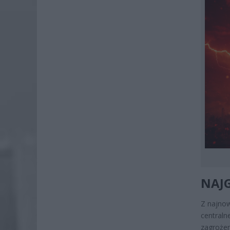
NAJ
Z najnow
centraln
zagrożen