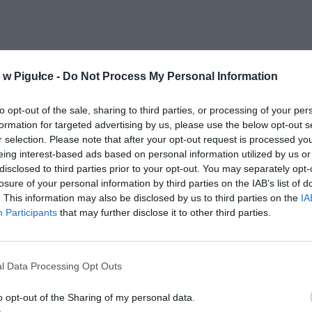
w Pigułce -
Do Not Process My Personal Information
to opt-out of the sale, sharing to third parties, or processing of your per
ad
formation for targeted advertising by us, please use the below opt-out s
r selection. Please note that after your opt-out request is processed y
eing interest-based ads based on personal information utilized by us or
disclosed to third parties prior to your opt-out. You may separately opt-
losure of your personal information by third parties on the IAB’s list of
. This information may also be disclosed by us to third parties on the
IA
Participants
that may further disclose it to other third parties.
CZ RÓWNIEŻ:
l Data Processing Opt Outs
et 3600 zł miesięcznie zamiast 800+. Nowa propozycja dla
ziców dzieci do 3. roku życia
o opt-out of the Sharing of my personal data.
erpnia 2026 19:29