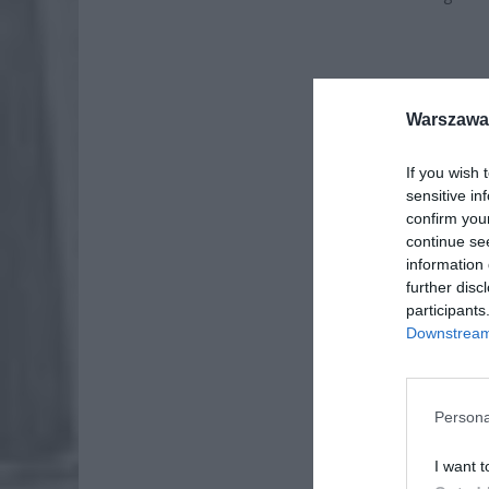
Warszawa 
If you wish 
sensitive in
confirm you
continue se
information 
further disc
participants
Downstream 
ZOBA
Persona
Naw
rod
I want t
7 si