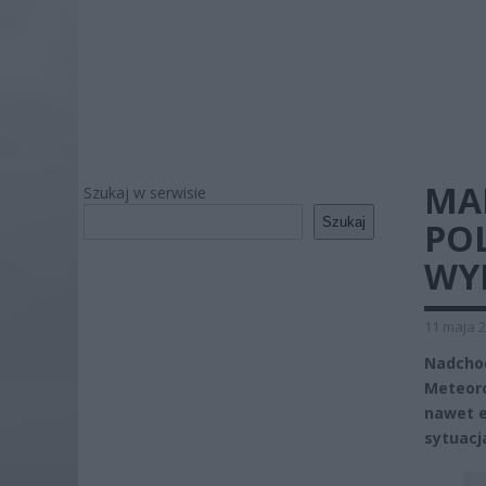
MA
Szukaj w serwisie
Szukaj
PO
WYD
11 maja 2
Nadchod
Meteoro
nawet e
sytuacj