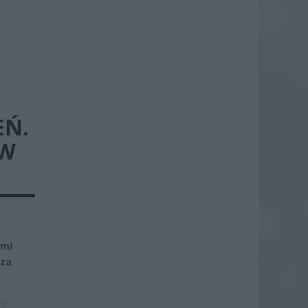
EŃ.
GW
ami
sza
.