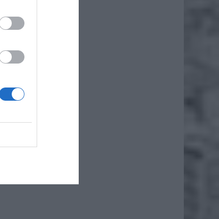
użej
tam nie
zeniu z
ia.