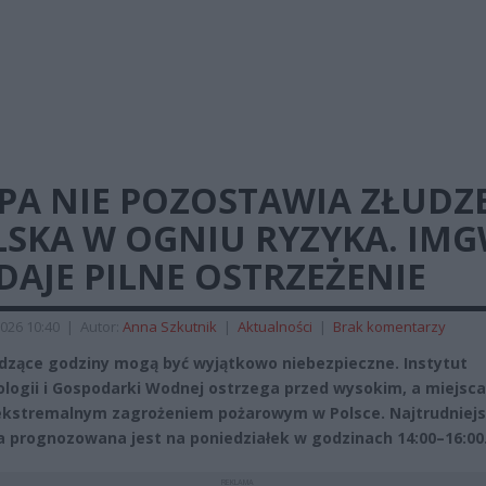
PA NIE POZOSTAWIA ZŁUDZ
LSKA W OGNIU RYZYKA. IM
AJE PILNE OSTRZEŻENIE
026 10:40
|
Autor:
Anna Szkutnik
|
Aktualności
|
Brak komentarzy
zące godziny mogą być wyjątkowo niebezpieczne. Instytut
logii i Gospodarki Wodnej ostrzega przed wysokim, a miejsc
kstremalnym zagrożeniem pożarowym w Polsce. Najtrudniej
a prognozowana jest na poniedziałek w godzinach 14:00–16:00
REKLAMA