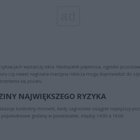
ad
 sytuacjach wystarczy iskra. Niedopałek papierosa, ognisko pozosta
oru czy nawet nagrzana maszyna rolnicza mogą doprowadzić do szy
trzenienia się pożaru.
ZINY NAJWIĘKSZEGO RYZYKA
azuje konkretny moment, kiedy zagrożenie osiągnie najwyższy poz
 popołudniowe godziny w poniedziałek, między 14:00 a 16:00.