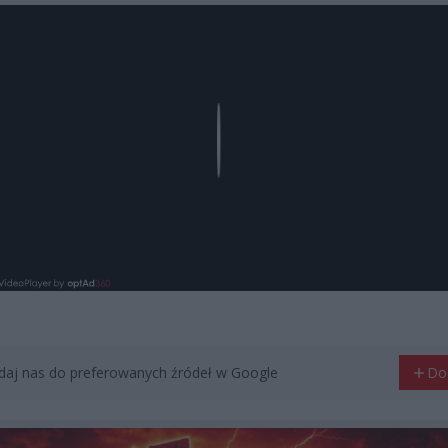
Play
aj nas do preferowanych źródeł w Google
Do