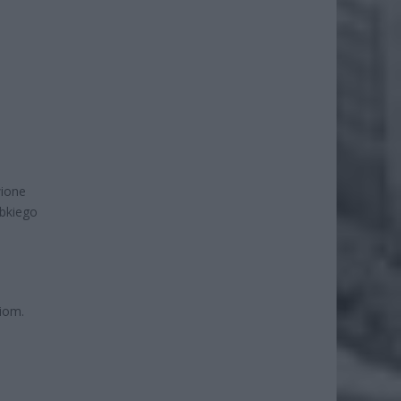
wione
bkiego
iom.