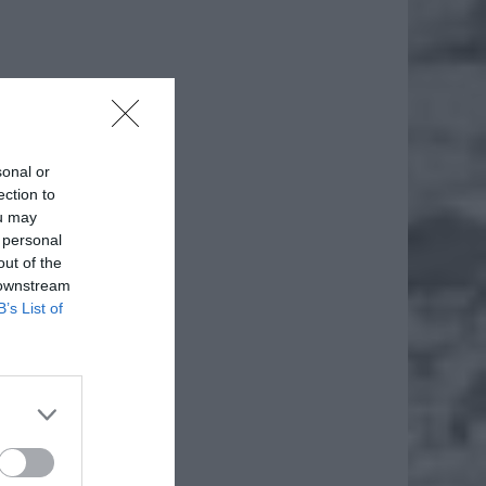
sonal or
ection to
ou may
 personal
out of the
 downstream
B’s List of