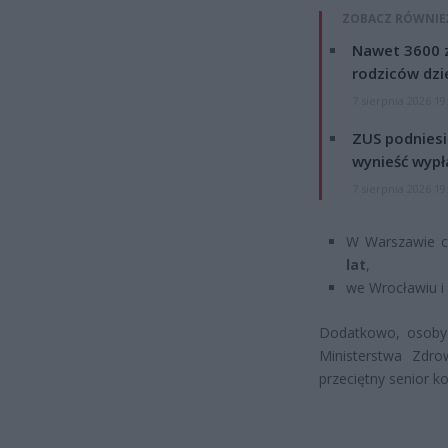
ZOBACZ RÓWNIE
Nawet 3600 z
rodziców dzie
7 sierpnia 2026 19
ZUS podniesie
wynieść wypł
7 sierpnia 2026 19
W Warszawie c
lat
,
we Wrocławiu i 
Dodatkowo, osoby
Ministerstwa Zdr
przeciętny senior ko