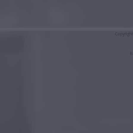
Copyrigh
K