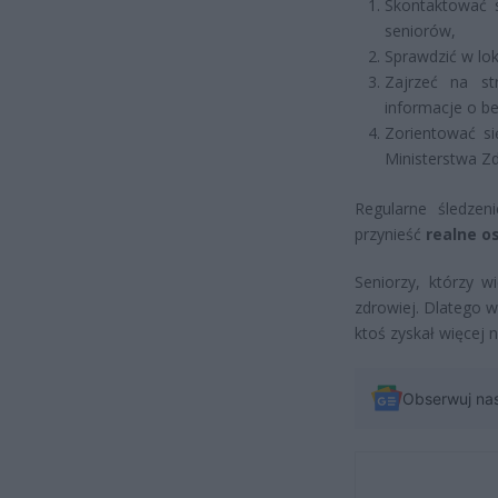
Skontaktować s
seniorów,
Sprawdzić w lo
Zajrzeć na str
informacje o b
Zorientować s
Ministerstwa Zd
Regularne śledze
przynieść
realne o
Seniorzy, którzy w
zdrowiej. Dlatego 
ktoś zyskał więcej n
Obserwuj na