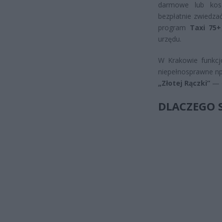
darmowe lub kos
bezpłatnie zwiedza
program
Taxi 75+
urzędu.
W Krakowie funkcj
niepełnosprawne np
„Złotej Rączki”
— c
DLACZEGO S