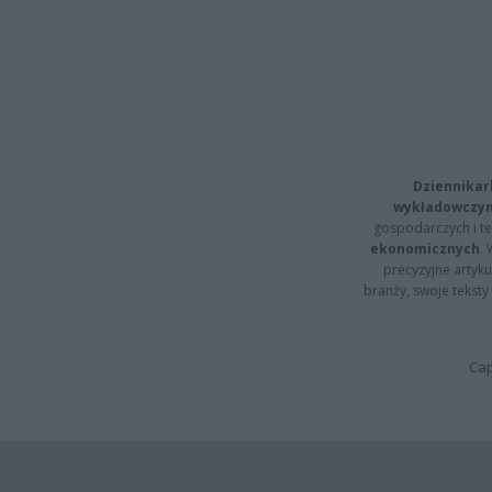
Dziennikar
wykładowczyn
gospodarczych i t
ekonomicznych
.
precyzyjne artyku
branży, swoje tekst
Cap