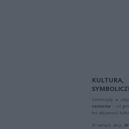
KULTURA
SYMBOLICZ
Samorządy w cały
seniorów
– od gimn
też aktywność kultu
W ramach akcji „
We