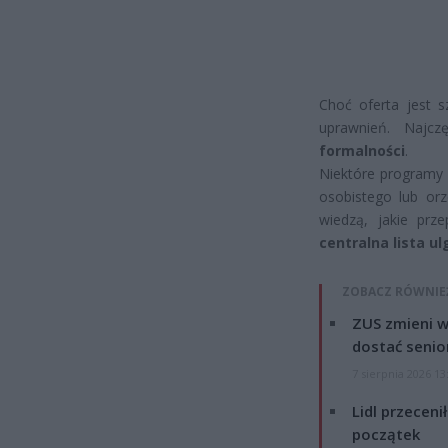
Choć oferta jest s
uprawnień. Najc
formalności
.
Niektóre programy 
osobistego lub orz
wiedzą, jakie prz
centralna lista ul
ZOBACZ RÓWNIE
ZUS zmieni w
dostać senio
7 sierpnia 2026 13
Lidl przeceni
początek