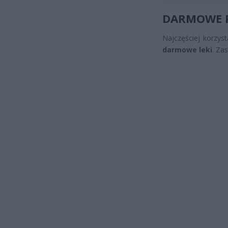
DARMOWE P
Najczęściej korzys
darmowe leki
. Za