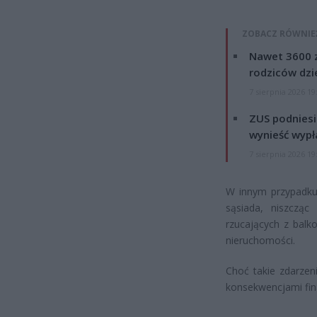
ZOBACZ RÓWNIE
Nawet 3600 z
rodziców dzie
7 sierpnia 2026 19
ZUS podniesie
wynieść wypł
7 sierpnia 2026 19
W innym przypadku 
sąsiada, niszcząc
rzucających z balk
nieruchomości.
Choć takie zdarzen
konsekwencjami fin