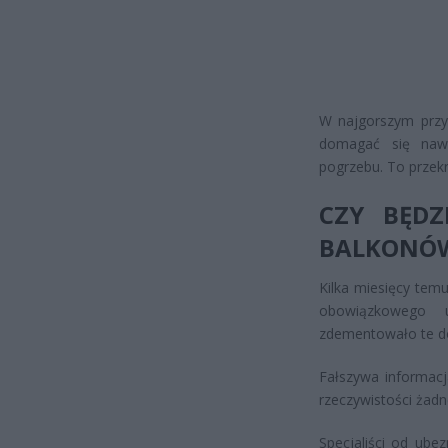
W najgorszym przy
domagać się nawet
pogrzebu. To przek
CZY BĘDZ
BALKONÓ
Kilka miesięcy tem
obowiązkowego u
zdementowało te do
Fałszywa informacj
rzeczywistości żadn
Specjaliści od ube