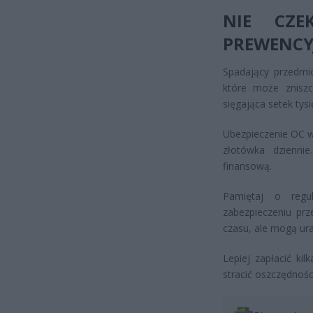
NIE CZE
PREWENCY
Spadający przedmio
które może zniszc
sięgająca setek tys
Ubezpieczenie OC w
złotówka dzienni
finansową.
Pamiętaj o regu
zabezpieczeniu prz
czasu, ale mogą ura
Lepiej zapłacić ki
stracić oszczędnośc