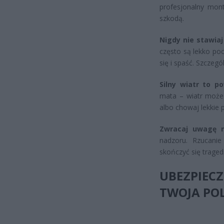
profesjonalny mont
szkodą.
Nigdy nie stawia
często są lekko po
się i spaść. Szczeg
Silny wiatr to p
mata – wiatr może 
albo chowaj lekkie 
Zwracaj uwagę n
nadzoru. Rzucanie
skończyć się traged
UBEZPIEC
TWOJA PO