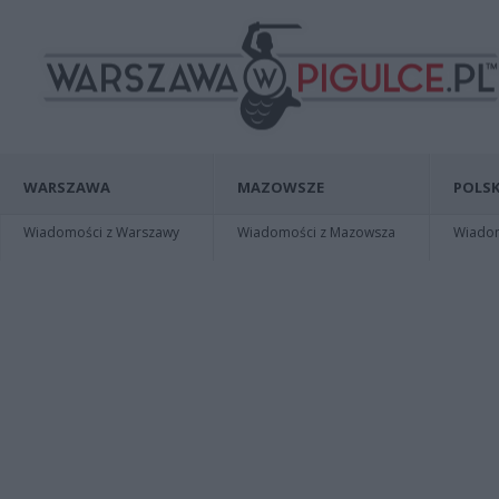
WARSZAWA
MAZOWSZE
POLSK
Wiadomości z Warszawy
Wiadomości z Mazowsza
Wiadomo