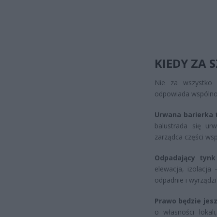
KIEDY ZA 
Nie za wszystko 
odpowiada wspólnot
Urwana barierka 
balustrada się ur
zarządca części ws
Odpadający tynk
elewacja, izolacja
odpadnie i wyrządz
Prawo będzie jesz
o własności lokali