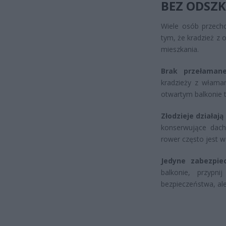
BEZ ODSZ
Wiele osób przecho
tym, że kradzież z
mieszkania.
Brak przełamane
kradzieży z włama
otwartym balkonie t
Złodzieje działają
konserwujące dach
rower często jest wa
Jedyne zabezpie
balkonie, przypn
bezpieczeństwa, ale