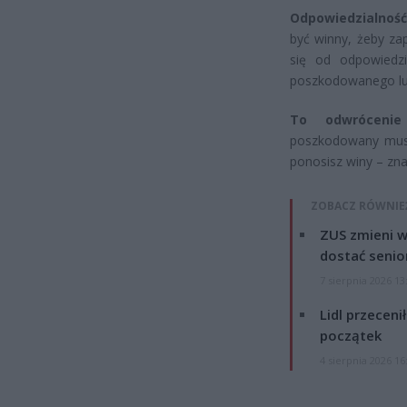
Odpowiedzialność
być winny, żeby za
się od odpowiedzi
poszkodowanego lub
To odwrócenie
poszkodowany musi
ponosisz winy – zna
ZOBACZ RÓWNIE
ZUS zmieni w
dostać senio
7 sierpnia 2026 13
Lidl przeceni
początek
4 sierpnia 2026 16