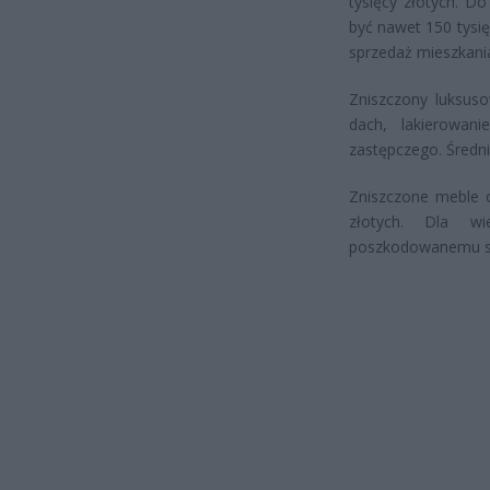
tysięcy złotych. Do
być nawet 150 tysię
sprzedaż mieszkani
Zniszczony luksus
dach, lakierowan
zastępczego. Średni
Zniszczone meble o
złotych. Dla wi
poszkodowanemu s