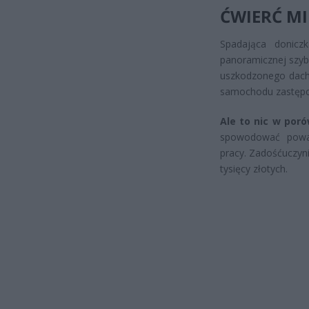
ĆWIERĆ M
Spadająca donic
panoramicznej szyb
uszkodzonego dachu
samochodu zastępcz
Ale to nic w por
spowodować poważ
pracy. Zadośćuczyni
tysięcy złotych.