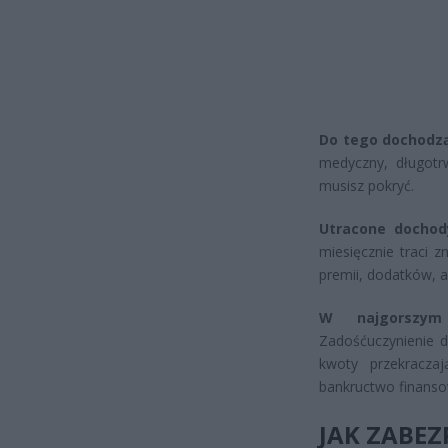
Do tego dochodzą
medyczny, długotr
musisz pokryć.
Utracone dochod
miesięcznie traci z
premii, dodatków, 
W najgorszym 
Zadośćuczynienie d
kwoty przekraczaj
bankructwo finanso
JAK ZABEZ