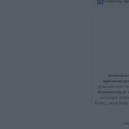
Obserwuj na
Dziennikar
wykładowczyn
gospodarczych i t
ekonomicznych
.
precyzyjne artyku
branży, swoje tekst
Cap