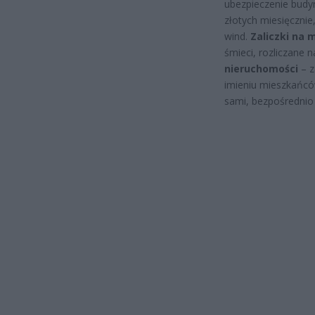
ubezpieczenie budyn
złotych miesięczni
wind.
Zaliczki na 
śmieci, rozliczane 
nieruchomości
– z
imieniu mieszkańców
sami, bezpośrednio