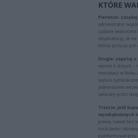
KTÓRE WA
Pierwsze: zażądaj
administrator wspó
żądanie właściciela 
eksploatację, ile na
któraś pozycja jest
Drugie: zapytaj o
wynosi 0 złotych – 
mieszkasz w bloku z
wynosi symboliczne 
jednorazowe wezwani
spłacany przez wszy
Trzecie: jeśli ku
wyodrębnionych l
prawa, nawet bez z
roszczenia i obowiąz
poinformował przy a