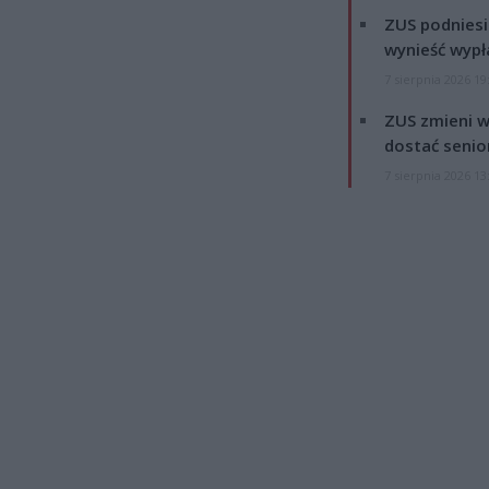
ZUS podniesie
wynieść wypł
7 sierpnia 2026 19
ZUS zmieni w
dostać senio
7 sierpnia 2026 13