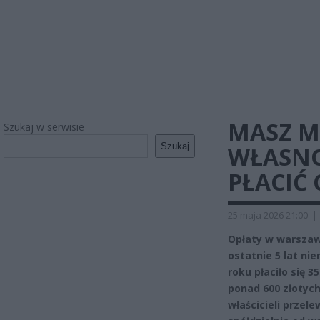
MASZ M
Szukaj w serwisie
Szukaj
WŁASNO
PŁACIĆ 
25 maja 2026 21:00
|
Opłaty w warszaw
ostatnie 5 lat ni
roku płaciło się 
ponad 600 złotyc
właścicieli przele