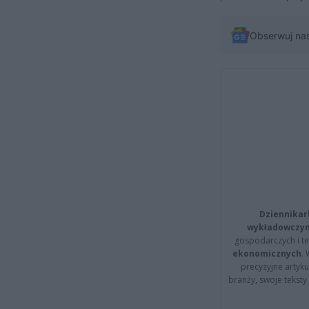
Obserwuj na
Dziennikar
wykładowczyn
gospodarczych i t
ekonomicznych
.
precyzyjne artyku
branży, swoje tekst