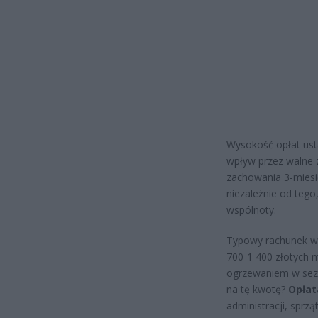
Wysokość opłat usta
wpływ przez walne 
zachowania 3-miesi
niezależnie od tego
wspólnoty.
Typowy rachunek w 
700-1 400 złotych m
ogrzewaniem w sezo
na tę kwotę?
Opłat
administracji, sprzą