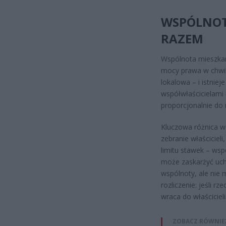
WSPÓLNOTA
RAZEM
Wspólnota mieszkan
mocy prawa w chwil
lokalowa – i istniej
współwłaścicielami 
proporcjonalnie do
Kluczowa różnica w
zebranie właściciel
limitu stawek – wsp
może zaskarżyć uch
wspólnoty, ale nie 
rozliczenie: jeśli r
wraca do właścicieli
ZOBACZ RÓWNIE