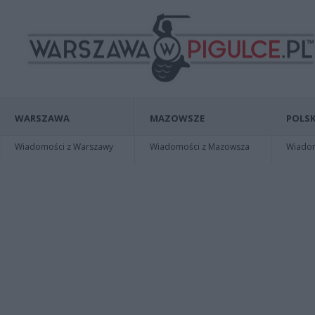
WARSZAWA
MAZOWSZE
POLSK
Wiadomości z Warszawy
Wiadomości z Mazowsza
Wiadomo