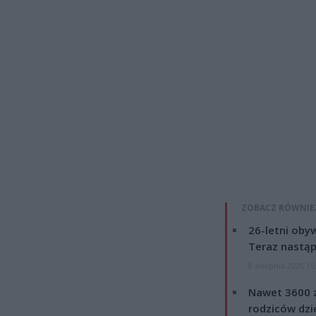
ZOBACZ RÓWNIE
26-letni obyw
Teraz nastąp
8 sierpnia 2026 15
Nawet 3600 z
rodziców dzie