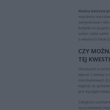
Ważna kwestia p
wspólnota mieszkani
zarejestrował i nik
budynku to pojęcie 
wobec siebie pełne 
o własności lokali (
CZY MOŻNA
TEJ KWEST
Obowiązek uczestni
wprost z ustawy o wł
mieszkaniowych (Dz.
wypisać ze spółdziel
jest wynajęte lokat
Zaległości uruchami
na posiedzeniu nie