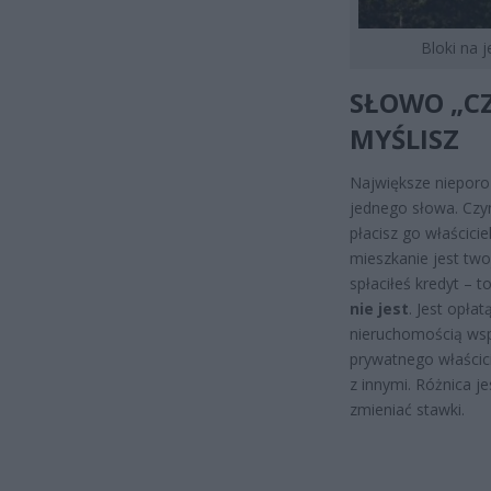
Bloki na 
SŁOWO „CZ
MYŚLISZ
Największe nieporo
jednego słowa. Czyn
płacisz go właścici
mieszkanie jest two
spłaciłeś kredyt – 
nie jest
. Jest opła
nieruchomością wsp
prywatnego właścic
z innymi. Różnica j
zmieniać stawki.