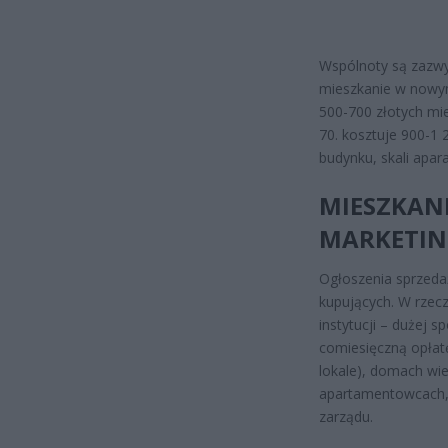
Wspólnoty są zazwy
mieszkanie w nowym
500-700 złotych mie
70. kosztuje 900-1 
budynku, skali apar
MIESZKANI
MARKETIN
Ogłoszenia sprzed
kupujących. W rzecz
instytucji – dużej s
comiesięczną opłat
lokale), domach wie
apartamentowcach, 
zarządu.