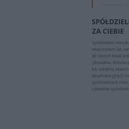
7 sierpnia 2026 19
SPÓŁDZIEL
ZA CIEBIE
Spółdzielnia miesz
właścicielem lub za
do swoich lokali je
(zbywalne, dziedzic
lub odrębną własno
eksploatacyjnych na
spółdzielniach mies
członków spółdzielni