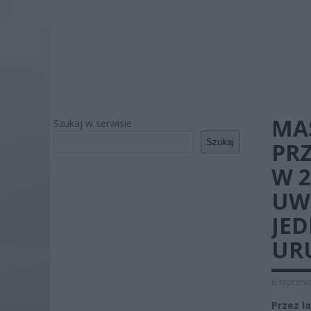
MA
Szukaj w serwisie
Szukaj
PR
W 2
UWI
JE
UR
6 styczni
Przez l