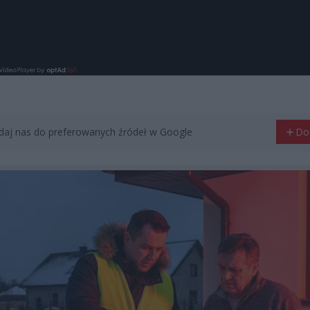
aj nas do preferowanych źródeł w Google
Do