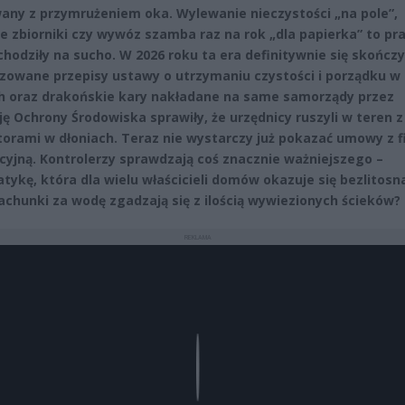
any z przymrużeniem oka. Wylewanie nieczystości „na pole”,
e zbiorniki czy wywóz szamba raz na rok „dla papierka” to pra
chodziły na sucho. W 2026 roku ta era definitywnie się skończy
zowane przepisy ustawy o utrzymaniu czystości i porządku w
 oraz drakońskie kary nakładane na same samorządy przez
ję Ochrony Środowiska sprawiły, że urzędnicy ruszyli w teren z
torami w dłoniach. Teraz nie wystarczy już pokazać umowy z f
cyjną. Kontrolerzy sprawdzają coś znacznie ważniejszego –
ykę, która dla wielu właścicieli domów okazuje się bezlitosna
achunki za wodę zgadzają się z ilością wywiezionych ścieków?
REKLAMA
Play