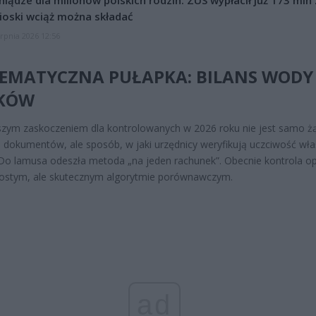
oski wciąż można składać
erpnia 2026 12:56
EMATYCZNA PUŁAPKA: BILANS WODY 
EKÓW
zym zaskoczeniem dla kontrolowanych w 2026 roku nie jest samo ż
 dokumentów, ale sposób, w jaki urzędnicy weryfikują uczciwość właś
 Do lamusa odeszła metoda „na jeden rachunek”. Obecnie kontrola op
rostym, ale skutecznym algorytmie porównawczym.
ad