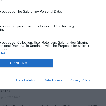
In
o opt-out of the Sale of my Personal Data.
In
to opt-out of processing my Personal Data for Targeted
ing.
ad
In
o opt-out of Collection, Use, Retention, Sale, and/or Sharing
ersonal Data that Is Unrelated with the Purposes for which it
lected.
Out
CONFIRM
CZ RÓWNIEŻ:
Data Deletion
Data Access
Privacy Policy
l przecenił hit do kuchni. Air fryer tańszy aż o 150 zł, a to dop
czątek
erpnia 2026 16:06
niądze dla milionów polskich rodzin. ZUS wypłacił już 173 mln z