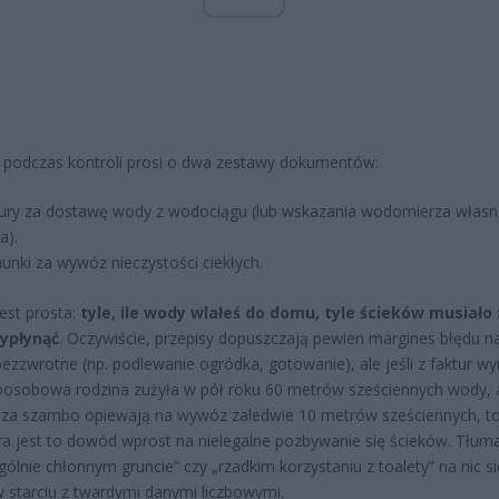
 podczas kontroli prosi o dwa zestawy dokumentów:
ury za dostawę wody z wodociągu (lub wskazania wodomierza włas
a).
unki za wywóz nieczystości ciekłych.
est prosta:
tyle, ile wody wlałeś do domu, tyle ścieków musiało 
ypłynąć
. Oczywiście, przepisy dopuszczają pewien margines błędu na
bezzwrotne (np. podlewanie ogródka, gotowanie), ale jeśli z faktur wy
oosobowa rodzina zużyła w pół roku 60 metrów sześciennych wody, 
 za szambo opiewają na wywóz zaledwie 10 metrów sześciennych, to
ra jest to dowód wprost na nielegalne pozbywanie się ścieków. Tłum
gólnie chłonnym gruncie” czy „rzadkim korzystaniu z toalety” na nic si
 starciu z twardymi danymi liczbowymi.