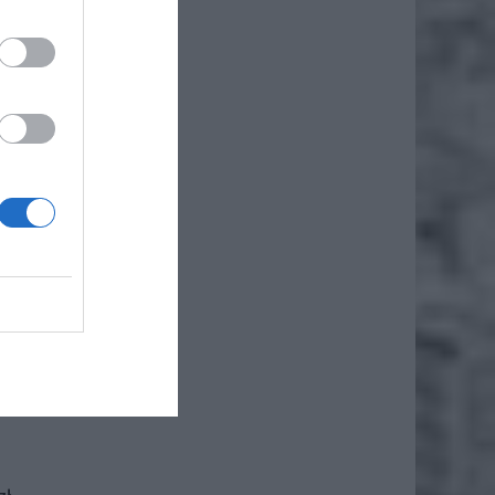
iero
ł.