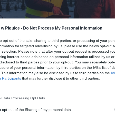
w Pigułce -
Do Not Process My Personal Information
to opt-out of the sale, sharing to third parties, or processing of your per
formation for targeted advertising by us, please use the below opt-out s
r selection. Please note that after your opt-out request is processed y
Fot. Warszawa w Pigułce
eing interest-based ads based on personal information utilized by us or
disclosed to third parties prior to your opt-out. You may separately opt-
ele domów jednorodzinnych, którzy nie mają możliwości podłączenia 
losure of your personal information by third parties on the IAB’s list of
alizacyjnej, znaleźli się pod lupą. Gminy w całej Polsce są obecnie
. This information may also be disclosed by us to third parties on the
IA
ane do prowadzenia ścisłej ewidencji zbiorników bezodpływowych (
Participants
that may further disclose it to other third parties.
ydomowych oczyszczalni ścieków. Presja jest ogromna, ponieważ
y, które nie wywiążą się z obowiązku sprawozdawczego, same płac
zne kary. Efekt domina jest prosty: gmina, aby uniknąć kar od państw
l Data Processing Opt Outs
ędnie egzekwować prawo od mieszkańców. Skończył się czas poucze
ię wielkie liczenie litrów.
o opt-out of the Sharing of my personal data.