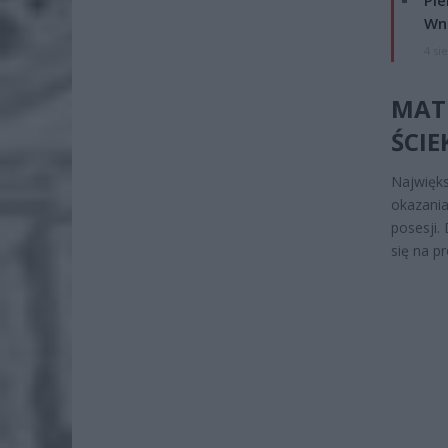
Wni
4 si
MAT
ŚCI
Najwięks
okazania
posesji.
się na p