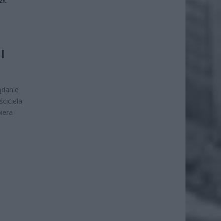
I
ądanie
ciciela
iera