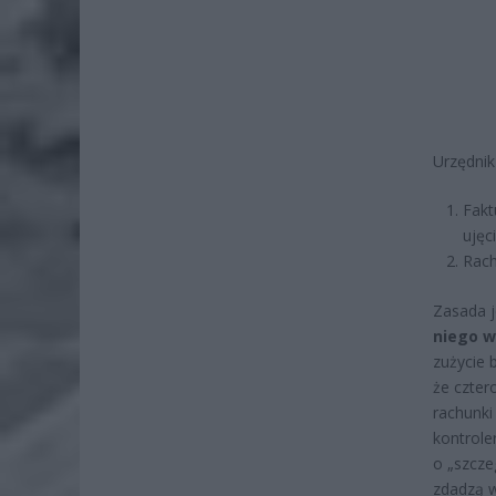
Urzędnik
Fakt
ujęci
Rach
Zasada j
niego w
zużycie 
że czter
rachunki
kontrole
o „szcze
zdadzą w