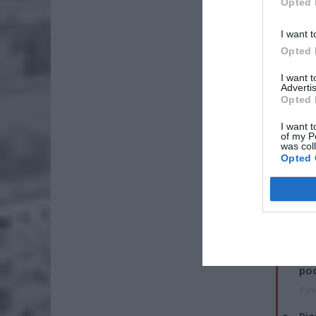
Opted 
I want t
Opted 
I want 
Advertis
Opted 
I want t
of my P
was col
Opted 
ZOBA
Lid
po
4 si
Pie