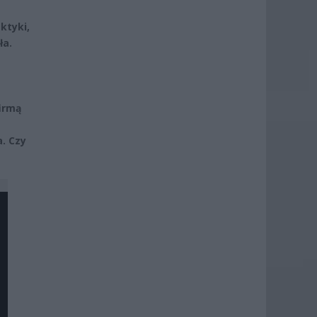
ktyki,
ła.
irmą
. Czy