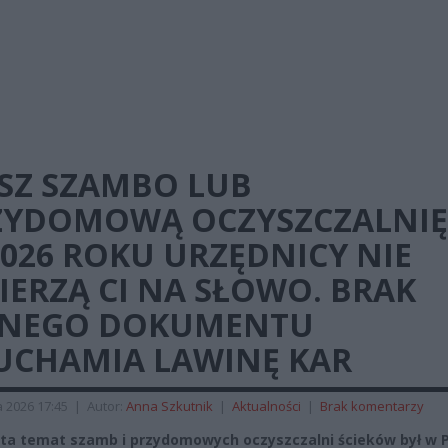
SZ SZAMBO LUB
ZYDOMOWĄ OCZYSZCZALNIĘ
026 ROKU URZĘDNICY NIE
ERZĄ CI NA SŁOWO. BRAK
DNEGO DOKUMENTU
UCHAMIA LAWINĘ KAR
a 2026 17:45
|
Autor:
Anna Szkutnik
|
Aktualności
|
Brak komentarzy
ata temat szamb i przydomowych oczyszczalni ścieków był w 