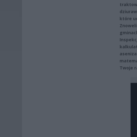
traktow
dziuraw
które u
Znoweli
gminach
Inspekc
kalkula
aseniza
matemat
Twoje r