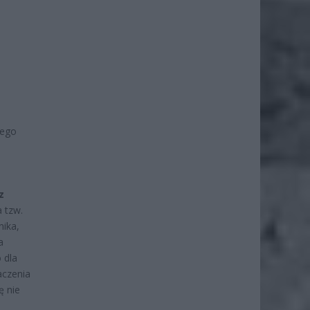
nego
z
 tzw.
nika,
a
 dla
aczenia
ę nie