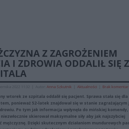
ŻCZYZNA Z ZAGROŻENIEM
IA I ZDROWIA ODDALIŁ SIĘ 
ITALA
ernika 2022 11:32
|
Autor:
Anna Szkutnik
|
Aktualności
|
Brak komentar
y wtorek ze szpitala oddalił się pacjent. Sprawa stała się dla p
etem, ponieważ 52-latek znajdował się w stanie zagrażającym 
 zdrowiu. Po tym jak informacja wpłynęła do mińskiej komendy,
 niezwłocznie skierował maksymalne siły aby jak najszybciej
ć mężczyznę. Dzięki skutecznym działaniom mundurowych pa