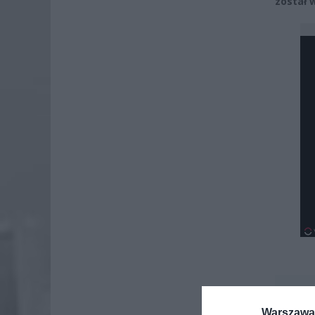
został 
Dod
Warszawa 