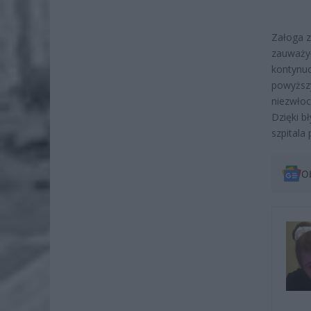
Załoga z
zauważył
kontynuo
powyższy
niezwłoc
Dzięki b
szpitala 
O