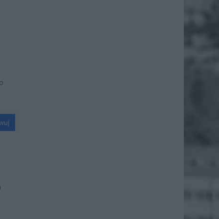
do
wuj
u