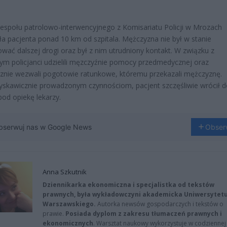
espołu patrolowo-interwencyjnego z Komisariatu Policji w Mrozach
a pacjenta ponad 10 km od szpitala. Mężczyzna nie był w stanie
wać dalszej drogi oraz był z nim utrudniony kontakt. W związku z
m policjanci udzielili męzczyźnie pomocy przedmedycznej oraz
znie wezwali pogotowie ratunkowe, któremu przekazali mężczyznę.
łyskawicznie prowadzonym czynnościom, pacjent szczęśliwie wrócił 
pod opiekę lekarzy.
bserwuj nas w Google News
Obser
Anna Szkutnik
Dziennikarka ekonomiczna i specjalistka od tekstów
prawnych, była wykładowczyni akademicka Uniwersytet
Warszawskiego.
Autorka newsów gospodarczych i tekstów o
prawie.
Posiada dyplom z zakresu tłumaczeń prawnych i
ekonomicznych
. Warsztat naukowy wykorzystuje w codziennej