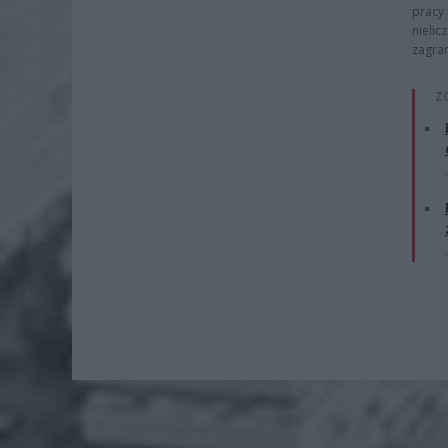
pracy 
nielic
zagra
Z