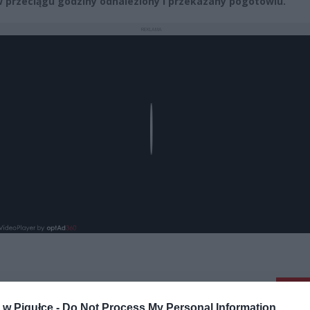
w przeciągu godziny odnaleziony i przekazany pogotowiu.
REKLAMA
Play
aj nas do preferowanych źródeł w Google
Do
w Pigułce -
Do Not Process My Personal Information