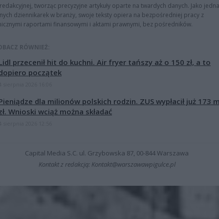
redakcyjnej, tworząc precyzyjne artykuły oparte na twardych danych. Jako jedna
znych dziennikarek w branży, swoje teksty opiera na bezpośredniej pracy z
nicznymi raportami finansowymi i aktami prawnymi, bez pośredników.
OBACZ RÓWNIEŻ:
Lidl przecenił hit do kuchni. Air fryer tańszy aż o 150 zł, a to
dopiero początek
4 sierpnia 2026 16:06
Pieniądze dla milionów polskich rodzin. ZUS wypłacił już 173 
zł. Wnioski wciąż można składać
4 sierpnia 2026 12:56
Capital Media S.C. ul. Grzybowska 87, 00-844 Warszawa
Kontakt z redakcją: Kontakt@warszawawpigulce.pl