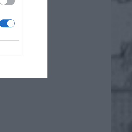
oddalił
eważ z
ącym
w
ki