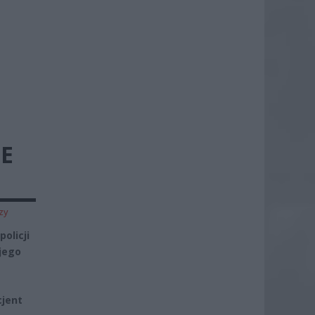
ZE
zy
olicji
jego
cjent