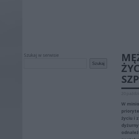
MĘ
Szukaj w serwisie
Szukaj
ŻYC
SZP
20 paździ
W minion
prioryt
życiu i
dyżurny
odnaleź