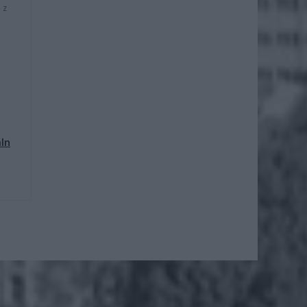
 z
mln