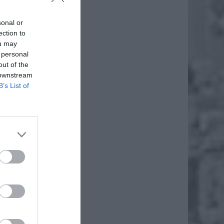
sonal or
ection to
ou may
 personal
out of the
 downstream
B’s List of