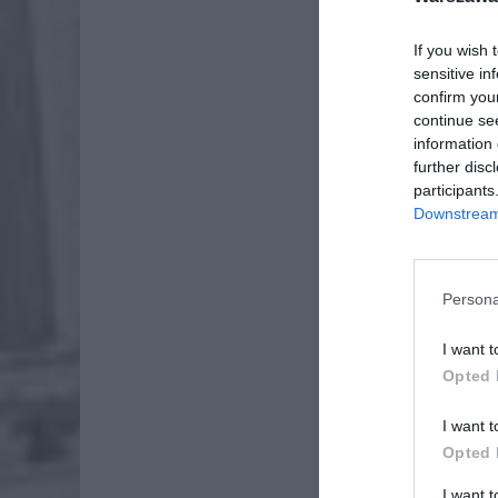
If you wish 
sensitive in
confirm you
continue se
information 
further disc
participants
Downstream 
Persona
I want t
Opted 
I want t
Opted 
I want 