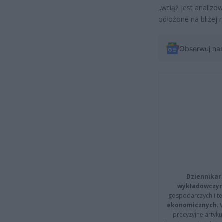
„wciąż jest analiz
odłożone na bliżej 
Obserwuj na
Dziennikar
wykładowczyn
gospodarczych i t
ekonomicznych
.
precyzyjne artyku