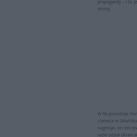
propagandy – i to j
strony.
W tle pozostaje Ko
czerwca w Gdańsku, 
sugeruje, że rzeczy
razie udział ukraiń