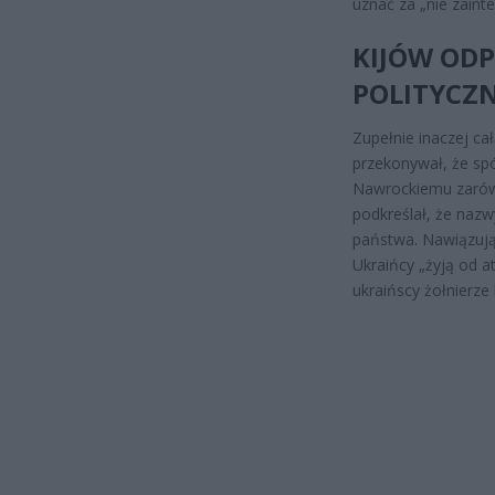
uznać za „nie zaint
KIJÓW ODP
POLITYCZ
Zupełnie inaczej ca
przekonywał, że spó
Nawrockiemu zarówn
podkreślał, że nazw
państwa. Nawiązują
Ukraińcy „żyją od at
ukraińscy żołnierze 