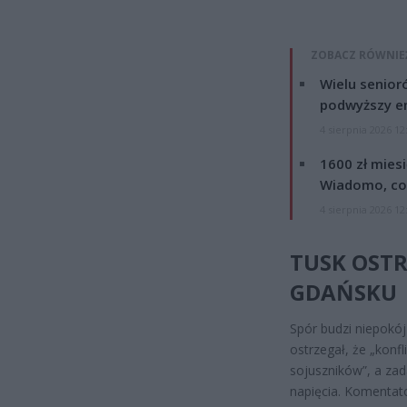
ZOBACZ RÓWNIE
Wielu senior
podwyższy e
4 sierpnia 2026 12
1600 zł mies
Wiadomo, co
4 sierpnia 2026 12
TUSK OSTR
GDAŃSKU
Spór budzi niepokó
ostrzegał, że „konfl
sojuszników”, a za
napięcia. Komentato