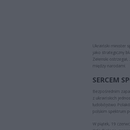
Ukraiński minister 
jako strategiczny 
Zełenski ostrzegał,
między narodami.
SERCEM SP
Bezpośrednim zapal
z ukraińskich jedn
ludobójstwo Polaków
polskim spektrum p
W piątek, 19 czerw