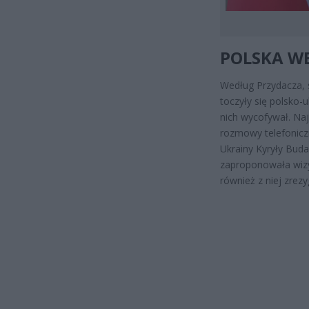
POLSKA WE
Według Przydacza, s
toczyły się polsko-
nich wycofywał. Naj
rozmowy telefonicz
Ukrainy Kyryły Bud
zaproponowała wizyt
również z niej zrez