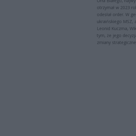
Orła Białego, najwy
otrzymał w 2023 rok
odesłał order. W geś
ukraińskiego MSZ, a
Leonid Kuczma, Wik
tym, że jego decyzj
zmiany strategiczne