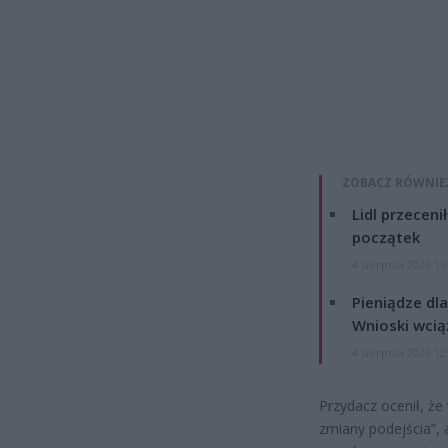
ZOBACZ RÓWNIE
Lidl przeceni
początek
4 sierpnia 2026 16
Pieniądze dla
Wnioski wcią
4 sierpnia 2026 12
Przydacz ocenił, ż
zmiany podejścia”, 