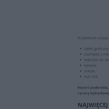
W pakietach znajdą s
tablet graficzny
słuchawki z mi
mikrofon do zbi
kamera,
statyw,
hub USB.
Resort podkreśla,
i pracę hybrydową
NAJWIĘCEJ