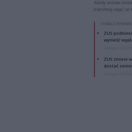
Każdy zestaw został
transmisji zajęć ze 
ZOBACZ RÓWNIE
ZUS podniesie
wynieść wypł
7 sierpnia 2026 19
ZUS zmieni w
dostać senio
7 sierpnia 2026 13