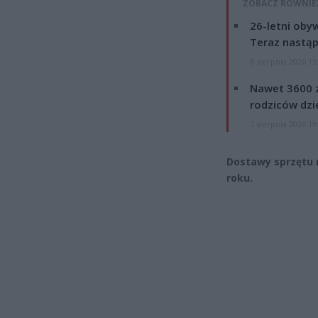
ZOBACZ RÓWNIE
26-letni obyw
Teraz nastąp
8 sierpnia 2026 15
Nawet 3600 z
rodziców dzie
7 sierpnia 2026 19
Dostawy sprzętu m
roku.