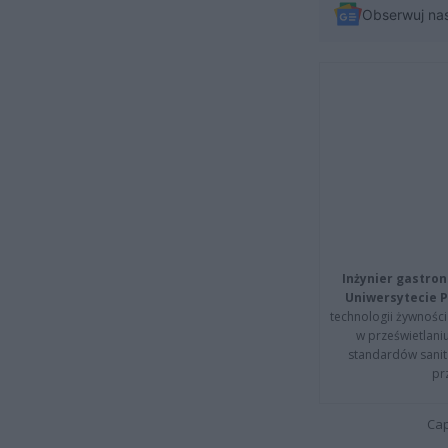
Obserwuj na
Inżynier gastron
Uniwersytecie P
technologii żywności 
w prześwietlani
standardów sanita
pr
Cap