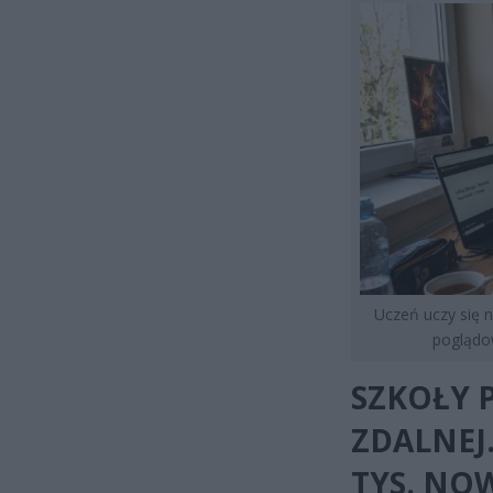
Uczeń uczy się n
poglądo
SZKOŁY 
ZDALNEJ
TYS. NO