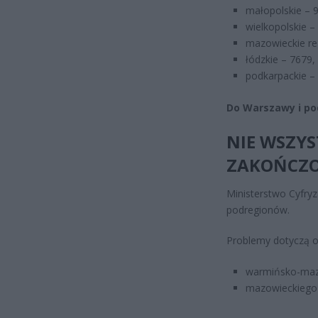
małopolskie – 
wielkopolskie –
mazowieckie re
łódzkie – 7679,
podkarpackie –
Do Warszawy i po
NIE WSZYS
ZAKOŃCZ
Ministerstwo Cyfry
podregionów.
Problemy dotyczą 
warmińsko-maz
mazowieckiego 