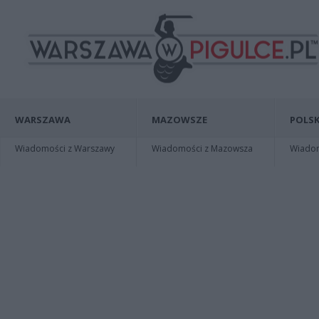
WARSZAWA
MAZOWSZE
POLSK
Wiadomości z Warszawy
Wiadomości z Mazowsza
Wiadomo