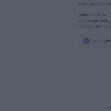
kolejnych dziennyc
Jednocześnie zachę
zakazen, prezentuj
ogólnopolskich do
Obserwuj na
Cap