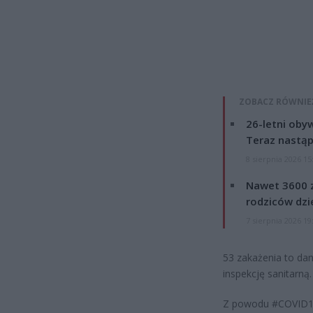
ZOBACZ RÓWNIE
26-letni obyw
Teraz nastąp
8 sierpnia 2026 15
Nawet 3600 z
rodziców dzie
7 sierpnia 2026 19
53 zakażenia to da
inspekcję sanitarną.
Z powodu #COVID19