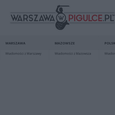
WARSZAWA
MAZOWSZE
POLSK
Wiadomości z Warszawy
Wiadomości z Mazowsza
Wiadomo