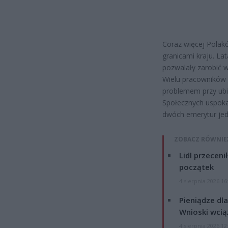
Coraz więcej Polak
granicami kraju. La
pozwalały zarobić w
Wielu pracowników o
problemem przy ubi
Społecznych uspokaj
dwóch emerytur jed
ZOBACZ RÓWNIE
Lidl przeceni
początek
4 sierpnia 2026 16
Pieniądze dla
Wnioski wcią
4 sierpnia 2026 12