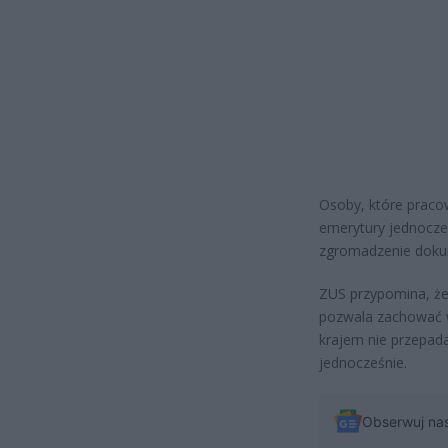
Osoby, które praco
emerytury jednocze
zgromadzenie dokum
ZUS przypomina, że
pozwala zachować w
krajem nie przepada
jednocześnie.
Obserwuj na