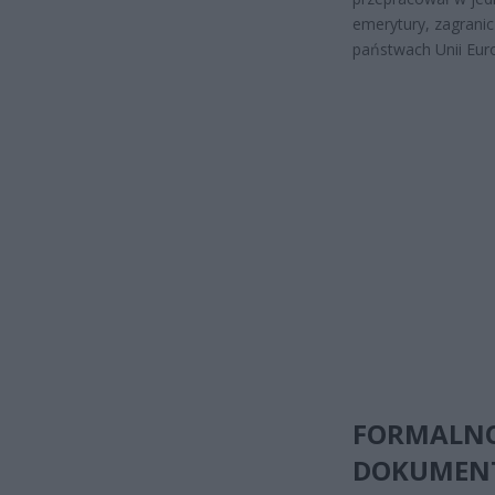
emerytury, zagranic
państwach Unii Euro
FORMALNO
DOKUMENT