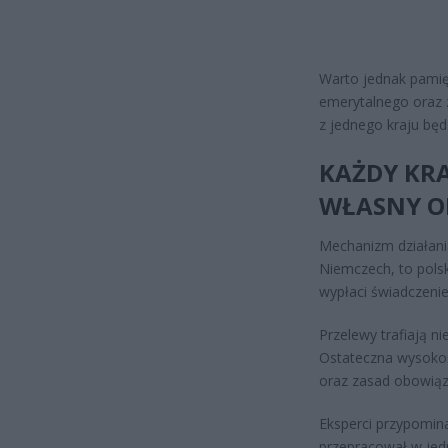
Warto jednak pamię
emerytalnego oraz 
z jednego kraju będ
KAŻDY KRA
WŁASNY O
Mechanizm działania 
Niemczech, to polsk
wypłaci świadczenie
Przelewy trafiają n
Ostateczna wysokoś
oraz zasad obowiąz
Eksperci przypominaj
przepracował w je