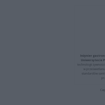
Inżynier gastron
Uniwersytecie P
technologii żywności 
w prześwietlani
standardów sanita
pr
Cap