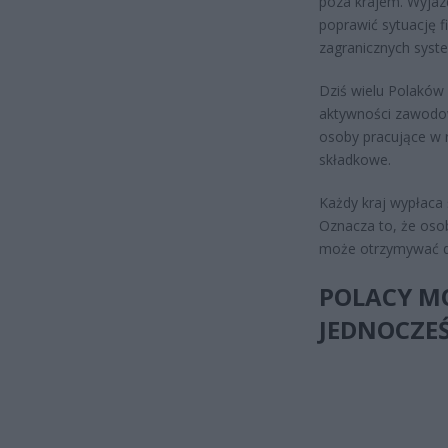
poza krajem. Wyjazdy
poprawić sytuację f
zagranicznych syst
Dziś wielu Polaków 
aktywności zawodow
osoby pracujące w
składkowe.
Każdy kraj wypłaca
Oznacza to, że osob
może otrzymywać dw
POLACY M
JEDNOCZE