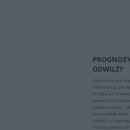
PROGNOZY 
ODWILŻ?
Mimo obecnych ala
meteorologiczne daj
niż kilka dni. Przew
powietrza na połud
szybkie roztopy. Ta
niesie jednak nowe
rzekach, co wymag
monitorowania stan