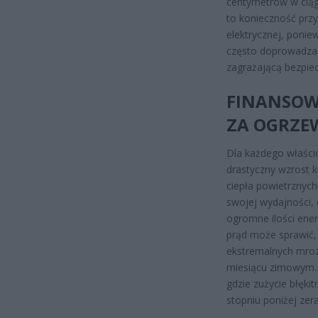
centymetrów w ciąg
to konieczność prz
elektrycznej, ponie
często doprowadza d
zagrażającą bezpi
FINANSOWE
ZA OGRZE
Dla każdego właści
drastyczny wzrost 
ciepła powietrznych
swojej wydajności, 
ogromne ilości ener
prąd może sprawić,
ekstremalnych mro
miesiącu zimowym.
gdzie zużycie błęki
stopniu poniżej zer