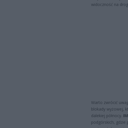
widoczność na drog
Warto zwrócić uwag
blokady wyżowej, k
dalekiej północy.
I
podgórskich, gdzie