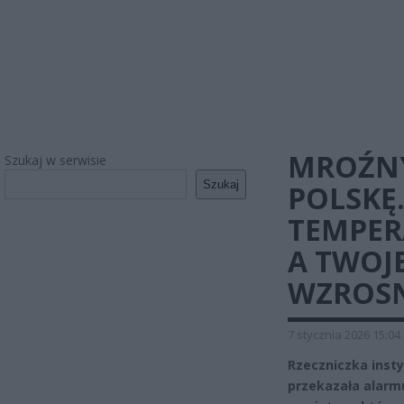
MROŹNY
Szukaj w serwisie
Szukaj
POLSKĘ
TEMPER
A TWOJ
WZROSN
7 stycznia 2026 15:04
Rzeczniczka insty
przekazała alarm