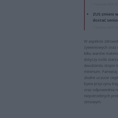
7 sierpnia 2026 19
ZUS zmieni w
dostać senio
7 sierpnia 2026 13
W aspekcie zdrowo
żywieniowych oraz 
kilku warstw mater
dotyczy osób starsz
dwudziestu stopni 
minimum. Pamiętaj 
złudne uczucie ciep
bywa przyczyną tr
oraz odpowiednia r
niepotrzebnych pro
zimowym.