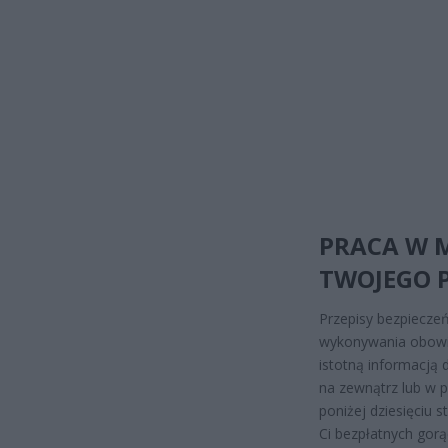
PRACA W M
TWOJEGO 
Przepisy bezpieczeń
wykonywania obowi
istotną informacją 
na zewnątrz lub w 
poniżej dziesięciu
Ci bezpłatnych gor