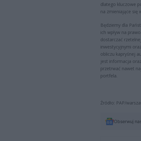
dlatego kluczowe p
na zmieniające się 
Będziemy dla Państ
ich wpływ na prawo 
dostarczać rzetelne
inwestycyjnymi or
obliczu kapryśnej a
jest informacja or
przetrwać nawet naj
portfela.
Źródło: PAP/warsza
Obserwuj na