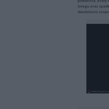
powietrza, który 
śniegu oraz spad
dwudziestu stopni