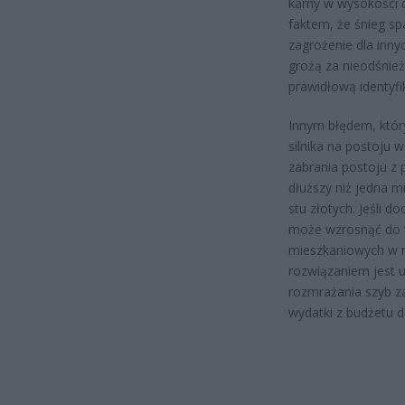
karny w wysokości d
faktem, że śnieg s
zagrożenie dla inny
grożą za nieodśnież
prawidłową identyf
Innym błędem, któr
silnika na postoju 
zabrania postoju z
dłuższy niż jedna m
stu złotych. Jeśli 
może wzrosnąć do tr
mieszkaniowych w m
rozwiązaniem jest 
rozmrażania szyb za
wydatki z budżetu