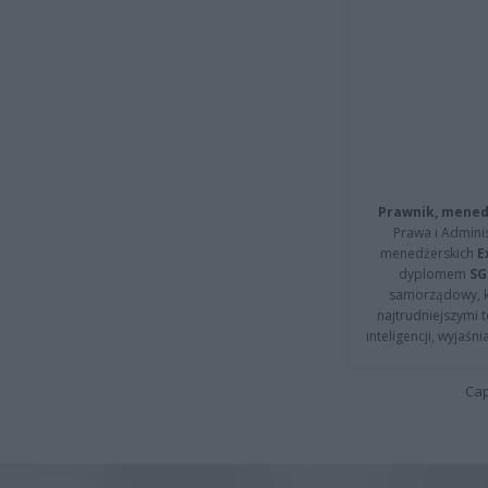
Prawnik, menedż
Prawa i Adminis
menedżerskich
E
dyplomem
SG
samorządowy, kt
najtrudniejszymi t
inteligencji, wyjaś
Cap