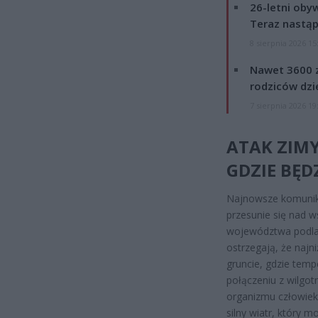
26-letni obyw
Teraz nastąp
8 sierpnia 2026 15
Nawet 3600 z
rodziców dzie
7 sierpnia 2026 19
ATAK ZIM
GDZIE BĘD
Najnowsze komunik
przesunie się nad 
województwa podlas
ostrzegają, że naj
gruncie, gdzie tem
połączeniu z wilgot
organizmu człowiek
silny wiatr, który