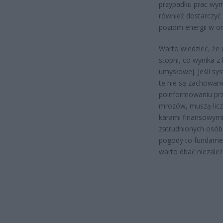
przypadku prac wym
również dostarczyć
poziom energii w o
Warto wiedzieć, że 
stopni, co wynika 
umysłowej. Jeśli sy
te nie są zachowan
poinformowaniu prz
mrozów, muszą licz
karami finansowymi,
zatrudnionych osób
pogody to fundamen
warto dbać niezale