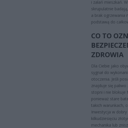
i zalań mieszkań. W
skrupulatnie badają
a brak ogrzewania 
podstawą do całkow
CO TO OZN
BEZPIECZ
ZDROWIA
Dla Ciebie jako oby
sygnał do wykonani
otoczenia. Jeśli pos
znajduje się paliwo
stopni i nie blokuje
ponieważ stare bate
takich warunkach, c
Inwestycja w dobry 
kilkudziesięciu zło
mechanika lub znis