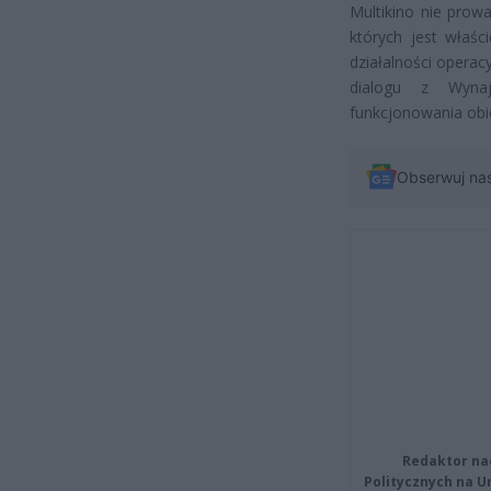
Multikino nie prow
których jest właśc
działalności operac
dialogu z Wynaj
funkcjonowania obi
Obserwuj na
Redaktor na
Politycznych na 