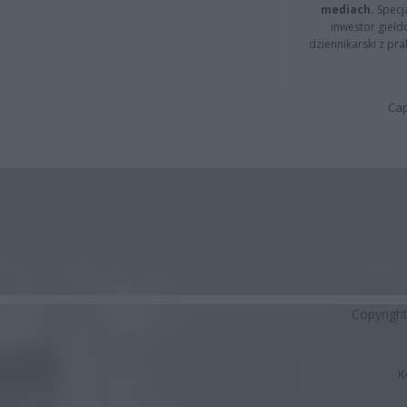
mediach.
Specja
inwestor giełd
dziennikarski z pr
Cap
Copyrigh
K