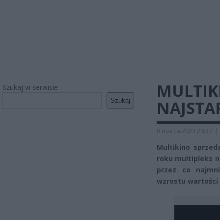
MULTIK
Szukaj w serwisie
Szukaj
NAJSTA
8 marca 2023 20:37
|
Multikino sprzed
roku multipleks n
przez co najmni
wzrostu wartości 