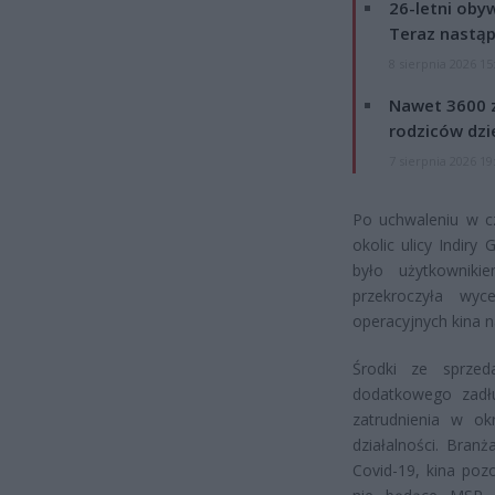
26-letni obyw
Teraz nastąp
8 sierpnia 2026 15
Nawet 3600 z
rodziców dzie
7 sierpnia 2026 19
Po uchwaleniu w c
okolic ulicy Indiry
było użytkownik
przekroczyła wy
operacyjnych kina na
Środki ze sprze
dodatkowego zadłu
zatrudnienia w ok
działalności. Bran
Covid-19, kina poz