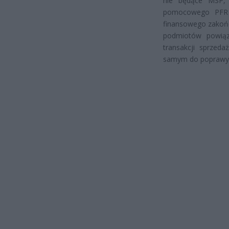
nie będące MSP, 
pomocowego PFR o
finansowego zakońc
podmiotów powiąza
transakcji sprzeda
samym do poprawy 