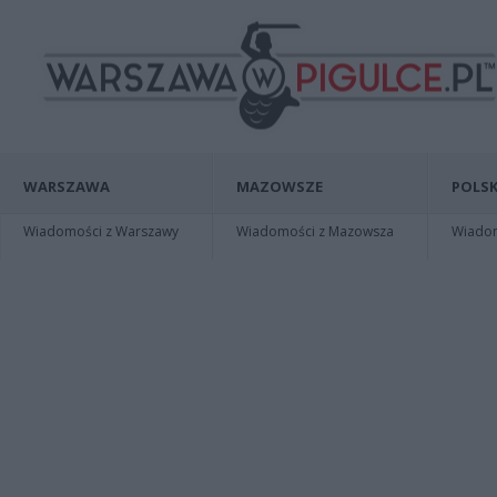
WARSZAWA
MAZOWSZE
POLSK
Wiadomości z Warszawy
Wiadomości z Mazowsza
Wiadomo