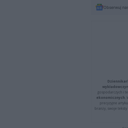
Obserwuj na
Dziennikar
wykładowczyn
gospodarczych i t
ekonomicznych
.
precyzyjne artyku
branży, swoje tekst