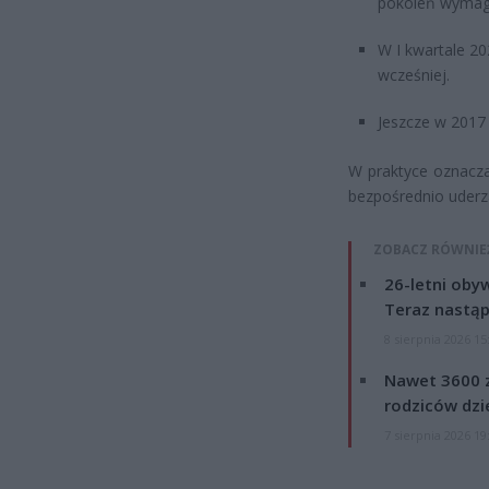
pokoleń wyma
W I kwartale 20
wcześniej.
Jeszcze w 2017 
W praktyce oznacza
bezpośrednio uderza
ZOBACZ RÓWNIE
26-letni obyw
Teraz nastąp
8 sierpnia 2026 15
Nawet 3600 z
rodziców dzie
7 sierpnia 2026 19