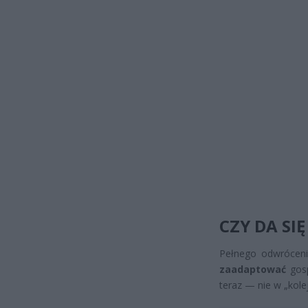
CZY DA SI
Pełnego odwróceni
zaadaptować
gosp
teraz — nie w „kolej