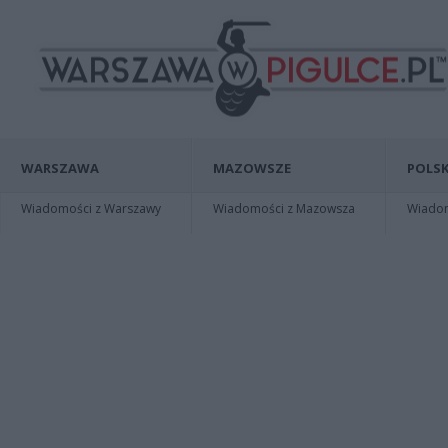
WARSZAWA
MAZOWSZE
POLSK
Wiadomości z Warszawy
Wiadomości z Mazowsza
Wiadomo