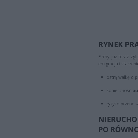
RYNEK PRA
Firmy już teraz zg
emigracja i starzen
ostrą walkę o p
konieczność
au
ryzyko przenosz
NIERUCHOM
PO RÓWN