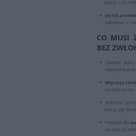
pracy — to realn
Jesteś przeds
szkolenia — ina
CO MUSI 
BEZ ZWŁOK
Zamiast wyłąc
elastyczna pra
Migracja zar
na rynku pracy.
Reforma syst
pracy, ulgi dla 
Priorytet dla
au
sposób, by mnie