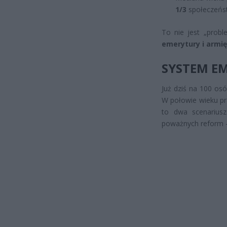
1/3
społeczeńs
To nie jest „prob
emerytury i armię
SYSTEM E
Już dziś na 100 os
W połowie wieku pr
to dwa scenarius
poważnych reform —