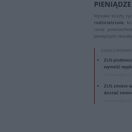
PIENIĄDZE
Wysokie koszty życ
rodzicielstwie
, k
coraz powszechni
pieniężnych okazały
ZOBACZ RÓWNIE
ZUS podniesie
wynieść wypł
7 sierpnia 2026 19
ZUS zmieni w
dostać senio
7 sierpnia 2026 13