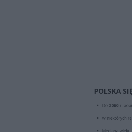
POLSKA SI
Do
2060 r.
popu
W niektórych r
Mediana wieku 