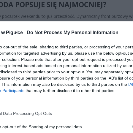
DA POPSUJE SIĘ NAJMOCNIEJ?
 początek weekendu to już przeszłość. Dynamiczny front burzowy w
torium kraju i da o sobie znać w pasie od zachodu, przez centrum, aż
 wschód. Nowe ostrzeżenia meteorologiczne pierwszego stopnia
w Pigułce -
Do Not Process My Personal Information
ją w sobotę, 13 czerwca, w godzinach od 12:00 do 23:00.
dobieństwo wystąpienia nawałnic szacuje się na bardzo wysokie – 
to opt-out of the sale, sharing to third parties, or processing of your per
5 procent.
formation for targeted advertising by us, please use the below opt-out s
r selection. Please note that after your opt-out request is processed y
MGW zostały rozszerzone na następujące obszary:
eing interest-based ads based on personal information utilized by us or
disclosed to third parties prior to your opt-out. You may separately opt-
CZ RÓWNIEŻ:
losure of your personal information by third parties on the IAB’s list of
. This information may also be disclosed by us to third parties on the
IA
et 3600 zł miesięcznie zamiast 800+. Nowa propozycja dla
Participants
that may further disclose it to other third parties.
ziców dzieci do 3. roku życia
erpnia 2026 19:29
 podniesie próg 500 plus dla seniorów. Policzyliśmy, ile może
l Data Processing Opt Outs
ieść wypłata przy emeryturze od 2200 do 2700 zł
o opt-out of the Sharing of my personal data.
erpnia 2026 19:14