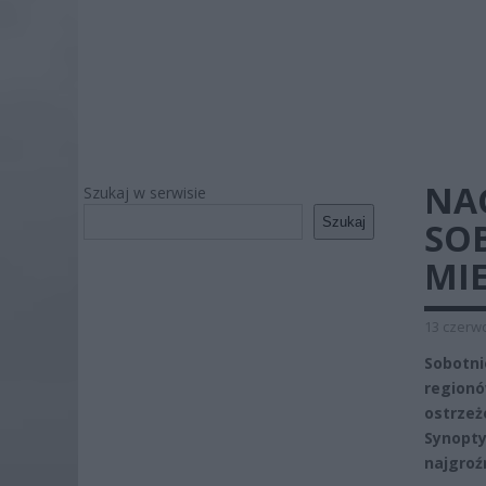
NA
Szukaj w serwisie
Szukaj
SOB
MI
13 czerwc
Sobotni
regionó
ostrzeż
Synopty
najgroź