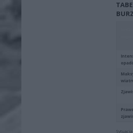
TABE
BURZ
Klucz
pogod
Inten
opad
Maks
wiatr
Zjaw
Praw
zjawi
Sytuacja