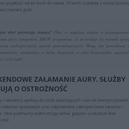
ań prędkość od 60 km/h do nawet 75 km/h. Lokalnie z chmur burzo
ść również grad.
est alert pierwszego stopnia?
Choć to najniższy stopień w trzystopniowej
anej przez synoptyków, IMGW przypomina, że przewiduje on warunki sprzyj
pieniu niebezpiecznych zjawisk meteorologicznych. Mogą one powodować r
 materialne, utrudnienia w ruchu drogowym, a także bezpośrednie zagrożen
 i życia ludzi.
KENDOWE ZAŁAMANIE AURY. SŁUŻBY
LUJĄ O OSTROŻNOŚĆ
y i ratownicy apelują do osób spędzających czas na świeżym powietr
e radarów opadowych oraz odpowiednie zabezpieczenie tarasów i
. Silne podmuchy wiatru mogą łamać gałęzie i uszkadzać linie
czne.