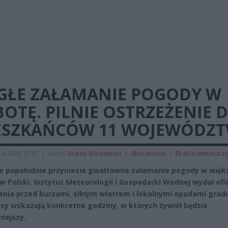
GŁE ZAŁAMANIE POGODY W
OTĘ. PILNIE OSTRZEŻENIE 
ESZKAŃCÓW 11 WOJEWÓDZ
a 2026 12:37
|
Autor:
Marek Borkowski
|
Aktualności
|
Brak komentarz
e popołudnie przyniesie gwałtowne załamanie pogody w więk
w Polski. Instytut Meteorologii i Gospodarki Wodnej wydał ofi
enia przed burzami, silnym wiatrem i lokalnymi opadami grad
cy wskazują konkretne godziny, w których żywioł będzie
niejszy.