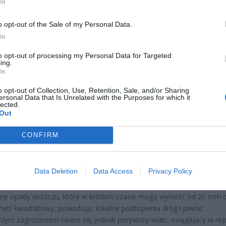
In
wództwo dolnośląskie;
o opt-out of the Sale of my Personal Data.
wództwo lubuskie;
In
wództwo łódzkie;
ewództwo kujawsko-pomorskie;
to opt-out of processing my Personal Data for Targeted
ing.
ewództwo mazowieckie;
In
wództwo podlaskie;
ewództwo pomorskie;
o opt-out of Collection, Use, Retention, Sale, and/or Sharing
ersonal Data that Is Unrelated with the Purposes for which it
ewództwo warmińsko-mazurskie;
lected.
ewództwo zachodniopomorskie;
Out
ocna część województwa opolskiego.
CONFIRM
Y WIATR I PODTOPIENIA. CO NIOSĄ ZE
Ą CZERWCOWE NAWAŁNICE?
Data Deletion
Data Access
Privacy Policy
dzącym przez Polskę komórkom burzowym będą towarzyszyły bardz
ne opady deszczu, które w krótkim czasie mogą wynieść od 20 mm 
tr kwadratowy, powodując lokalne podtopienia dróg i piwnic.
zym zagrożeniem okaże się jednak porywisty wiatr, osiągający w rej