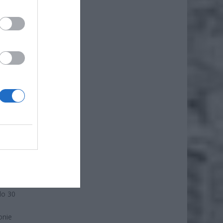
o
do 30
onie