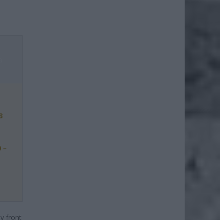
a
3
 –
y front