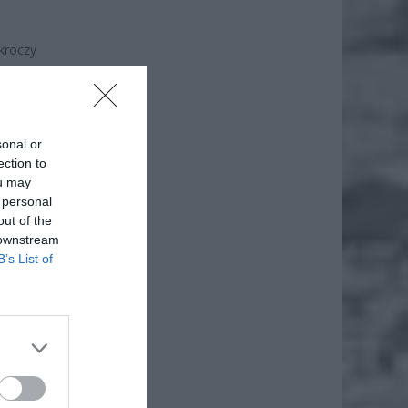
kroczy
 po
wynosi
sonal or
ection to
ou may
 personal
out of the
 downstream
B’s List of