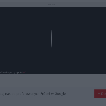
REKLAMA
Play
aj nas do preferowanych źródeł w Google
Do