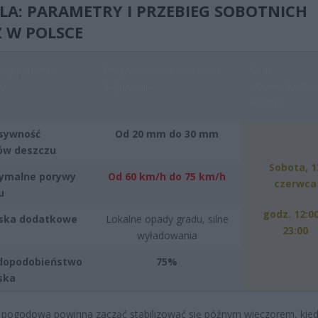
LA: PARAMETRY I PRZEBIEG SOBOTNICH
 W POLSCE
owy parametr
Prognozowane wartości i
Czas
y
zagrożenia
obowiązywani
alertów
sywność
Od 20 mm do 30 mm
ów deszczu
Sobota, 1
ymalne porywy
Od 60 km/h do 75 km/h
czerwca
u
godz. 12:00
iska dodatkowe
Lokalne opady gradu, silne
23:00
wyładowania
dopodobieństwo
75%
ska
 pogodowa powinna zacząć stabilizować się późnym wieczorem, kied