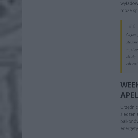
wyładow
może spa
Czym j
stosow
wystą
straty
zdrowia
WEE
APE
Urzędnic
śledzeni
balkonów
energety