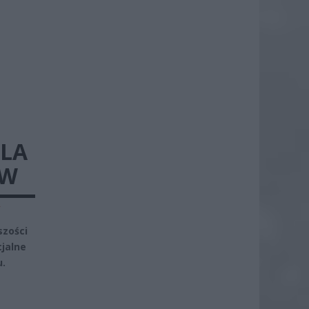
DLA
TW
y
szości
cjalne
u.