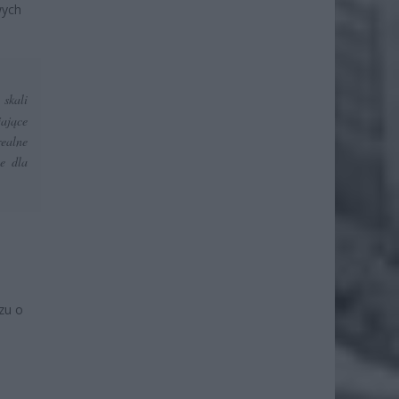
wych
 skali
ające
ealne
ie dla
zu o