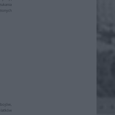
szukania
zionych
zbojów,
-latków