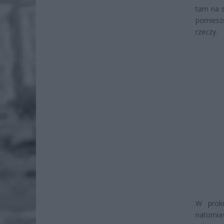
tam na s
pomieszc
rzeczy.
W proku
natomia