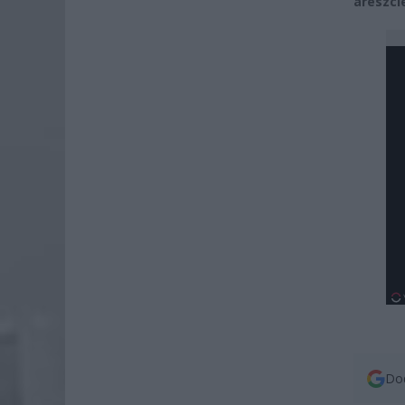
areszci
Dod