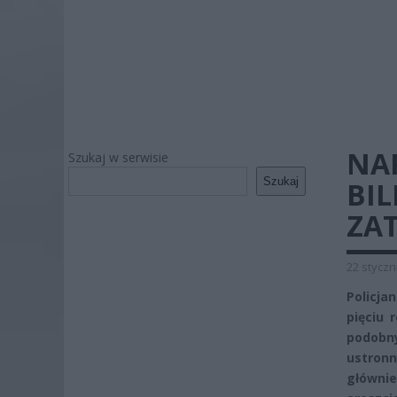
NA
Szukaj w serwisie
Szukaj
BIL
ZA
22 styczn
Policja
pięciu 
podobny
ustronn
głównie