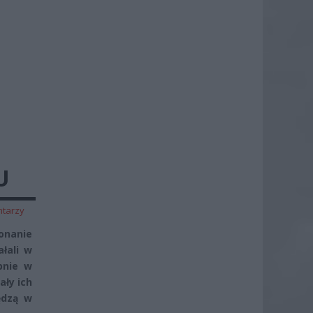
U
ntarzy
onanie
łali w
pnie w
ały ich
ędzą w