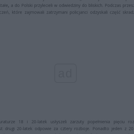
tałe
,
a do Polski przylecieli w odwiedziny do bliskich. Podczas prze
zeń, które zajmowali zatrzymani policjanci odzyskali część skrad
ad
raturze 18 i 20-latek usłyszeli zarzuty popełnienia pięciu ro
st drugi 20-latek odpowie za cztery rozboje. Ponadto jeden z 20