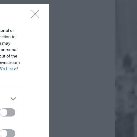
sonal or
ection to
ou may
 personal
out of the
 downstream
B’s List of