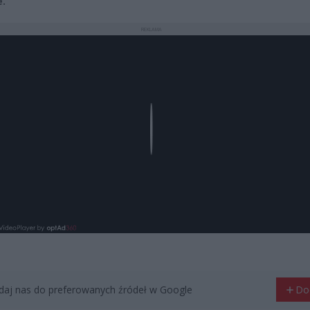
e.
REKLAMA
Play
aj nas do preferowanych źródeł w Google
Do