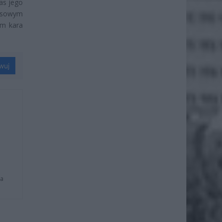
as jego
asowym
im kara
wuj
na