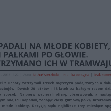
PADALI NA MŁODE KOBIETY,
I PAŁKAMI PO GŁOWIE.
TRZYMANO ICH W TRAMWAJ
ia 2018 11:22
|
Autor:
Michał Wierzbicki
|
Kronika policyjna
|
Brak kome
nci z Ochoty zatrzymali trzech mężczyzn podejrzanych o dok
rozbojów. Dwóch 20-latków i 18-latek za każdym razem dzia
 sposób. Najpierw wybierali ofiarę, obserwowali, a nastę
ym miejscu napadali, zadając ciosy gumową pałką. Interesow
 młode kobiety. Decyzją sądu najbliższe trzy miesiące sp