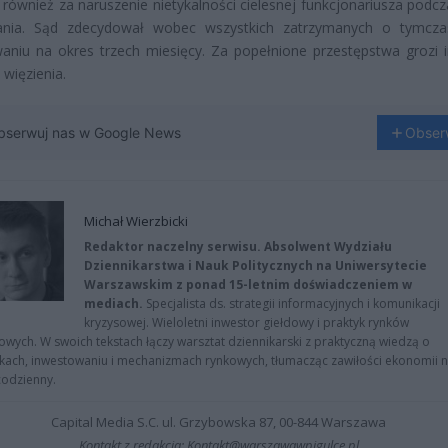
również za naruszenie nietykalności cielesnej funkcjonariusza podcz
ania. Sąd zdecydował wobec wszystkich zatrzymanych o tymcz
aniu na okres trzech miesięcy. Za popełnione przestępstwa grozi 
 więzienia.
bserwuj nas w Google News
Obser
Michał Wierzbicki
Redaktor naczelny serwisu. Absolwent Wydziału
Dziennikarstwa i Nauk Politycznych na Uniwersytecie
Warszawskim z ponad 15-letnim doświadczeniem w
mediach.
Specjalista ds. strategii informacyjnych i komunikacji
kryzysowej. Wieloletni inwestor giełdowy i praktyk rynków
owych. W swoich tekstach łączy warsztat dziennikarski z praktyczną wiedzą o
kach, inwestowaniu i mechanizmach rynkowych, tłumacząc zawiłości ekonomii 
codzienny.
Capital Media S.C. ul. Grzybowska 87, 00-844 Warszawa
Kontakt z redakcją: Kontakt@warszawawpigulce.pl