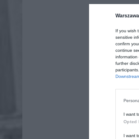
Warszawa 
If you wish 
sensitive in
confirm you
continue se
information 
further disc
participants
Downstream 
Persona
I want t
Opted 
I want t