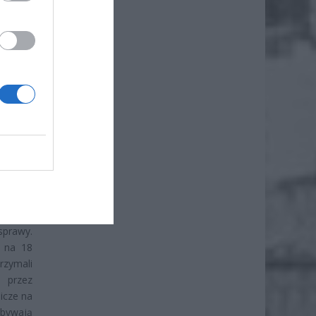
ś czasu
nikało,
utalni,
elefony
 parku
fiła do
 którzy
ów tych
arszawa
sprawy.
7 na 18
rzymali
u przez
icze na
ebywają