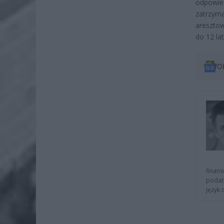
odpowie 
zatrzym
aresztow
do 12 lat
O
finans
podat
język 