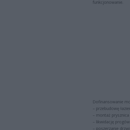
funkcjonowanie.
Dofinansowanie moż
– przebudowę łazien
– montaż prysznic
– likwidację progów
– poszerzanie drzwi