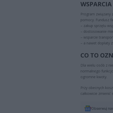
WSPARCIA
Program związany z 
pomocy. Fundusz fi
– zakup sprzętu w
– dostosowanie mi
– wsparcie transpo
– a nawet dopłaty 
CO TO OZ
Dla wielu osób z 
normalnego funkcjo
ogromne kwoty.
Przy obecnych kosz
całkowicie zmienić 
Obserwuj na