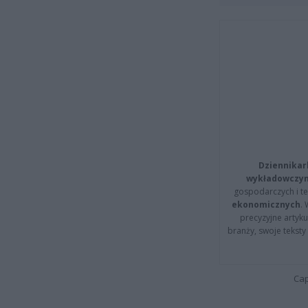
Dziennikar
wykładowczyn
gospodarczych i t
ekonomicznych
.
precyzyjne artyku
branży, swoje tekst
Cap