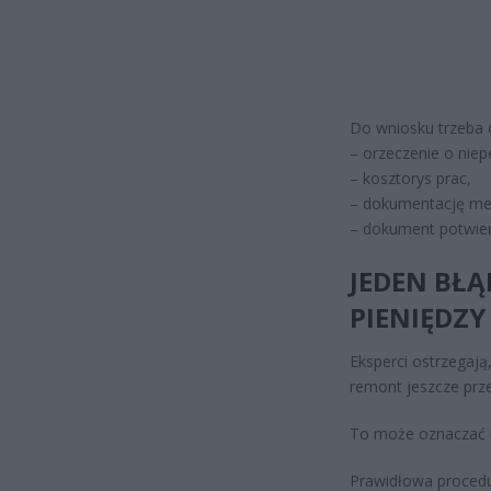
Do wniosku trzeba 
– orzeczenie o nie
– kosztorys prac,
– dokumentację me
– dokument potwier
JEDEN BŁ
PIENIĘDZY
Eksperci ostrzegają
remont jeszcze pr
To może oznaczać u
Prawidłowa procedu