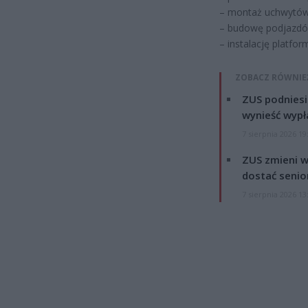
– montaż uchwytów 
– budowę podjazdó
– instalację platfor
ZOBACZ RÓWNIE
ZUS podniesie
wynieść wypł
7 sierpnia 2026 19
ZUS zmieni w
dostać senio
7 sierpnia 2026 13