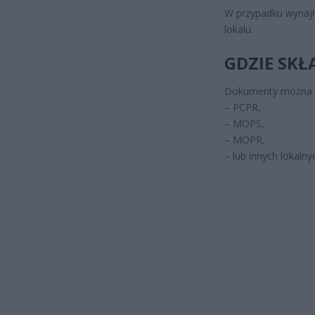
W przypadku wynajm
lokalu.
GDZIE SKŁ
Dokumenty można s
– PCPR,
– MOPS,
– MOPR,
– lub innych lokaln